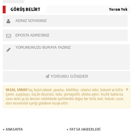
GÖRÜŞ BELİRT
Yorum Yok
YORUMU GÖNDER
YASAL UYARI!
Suç teşkil edecek, yasadışı, tehditkar, rahatsız edici, hakaret ve küfür
içeren, aşağılayıcı, küçük düşürücü, kaba, pornografik, ahlaka aykırı, kişilik haklarına
zarar verici ya da benzeri niteliklerde içeriklerden doğan her türlü mali, hukuki, cezai,
idari sorumluluk içeriği gönderen kişiye aittir.
ANASAYFA
FATSA HABERLERI