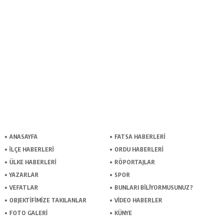
ANASAYFA
FATSA HABERLERI
İLÇE HABERLERI
ORDU HABERLERI
ÜLKE HABERLERI
RÖPORTAJLAR
YAZARLAR
SPOR
VEFATLAR
BUNLARI BILIYORMUSUNUZ?
OBJEKTIFIMIZE TAKILANLAR
VIDEO HABERLER
FOTO GALERI
KÜNYE