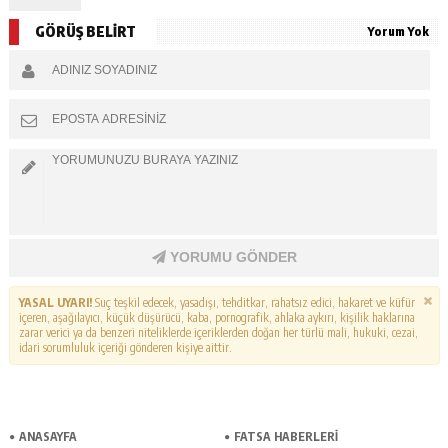
GÖRÜŞ BELİRT
Yorum Yok
YORUMU GÖNDER
YASAL UYARI!
Suç teşkil edecek, yasadışı, tehditkar, rahatsız edici, hakaret ve küfür
içeren, aşağılayıcı, küçük düşürücü, kaba, pornografik, ahlaka aykırı, kişilik haklarına
zarar verici ya da benzeri niteliklerde içeriklerden doğan her türlü mali, hukuki, cezai,
idari sorumluluk içeriği gönderen kişiye aittir.
ANASAYFA
FATSA HABERLERI