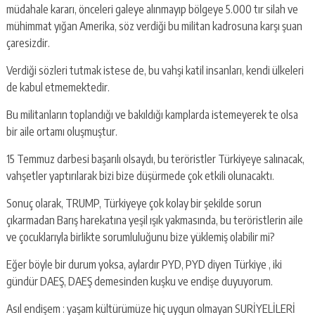
müdahale kararı, önceleri galeye alınmayıp bölgeye 5.000 tır silah ve
mühimmat yığan Amerika, söz verdiği bu militan kadrosuna karşı şuan
çaresizdir.
Verdiği sözleri tutmak istese de, bu vahşi katil insanları, kendi ülkeleri
de kabul etmemektedir.
Bu militanların toplandığı ve bakıldığı kamplarda istemeyerek te olsa
bir aile ortamı oluşmuştur.
15 Temmuz darbesi başarılı olsaydı, bu teröristler Türkiyeye salınacak,
vahşetler yaptırılarak bizi bize düşürmede çok etkili olunacaktı.
Sonuç olarak, TRUMP, Türkiyeye çok kolay bir şekilde sorun
çıkarmadan Barış harekatına yeşil ışık yakmasında, bu teröristlerin aile
ve çocuklarıyla birlikte sorumluluğunu bize yüklemiş olabilir mi?
Eğer böyle bir durum yoksa, aylardır PYD, PYD diyen Türkiye , iki
gündür DAEŞ, DAEŞ demesinden kuşku ve endişe duyuyorum.
Asıl endişem : yaşam kültürümüze hiç uygun olmayan SURİYELİLERİ