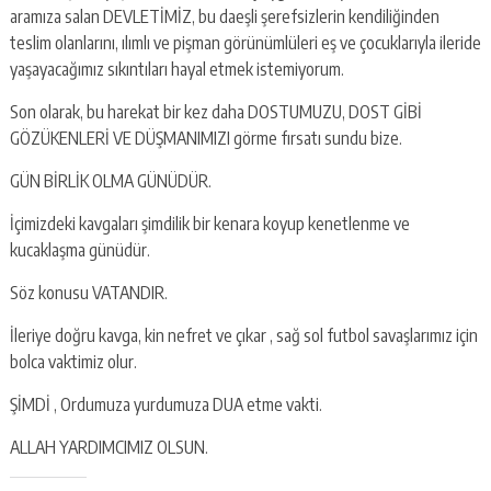
aramıza salan DEVLETİMİZ, bu daeşli şerefsizlerin kendiliğinden
teslim olanlarını, ılımlı ve pişman görünümlüleri eş ve çocuklarıyla ileride
yaşayacağımız sıkıntıları hayal etmek istemiyorum.
Son olarak, bu harekat bir kez daha DOSTUMUZU, DOST GİBİ
GÖZÜKENLERİ VE DÜŞMANIMIZI görme fırsatı sundu bize.
GÜN BİRLİK OLMA GÜNÜDÜR.
İçimizdeki kavgaları şimdilik bir kenara koyup kenetlenme ve
kucaklaşma günüdür.
Söz konusu VATANDIR.
İleriye doğru kavga, kin nefret ve çıkar , sağ sol futbol savaşlarımız için
bolca vaktimiz olur.
ŞİMDİ , Ordumuza yurdumuza DUA etme vakti.
ALLAH YARDIMCIMIZ OLSUN.