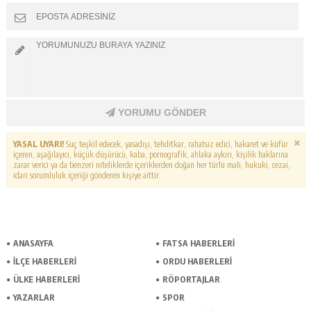
YORUMU GÖNDER
YASAL UYARI!
Suç teşkil edecek, yasadışı, tehditkar, rahatsız edici, hakaret ve küfür
içeren, aşağılayıcı, küçük düşürücü, kaba, pornografik, ahlaka aykırı, kişilik haklarına
zarar verici ya da benzeri niteliklerde içeriklerden doğan her türlü mali, hukuki, cezai,
idari sorumluluk içeriği gönderen kişiye aittir.
ANASAYFA
FATSA HABERLERI
İLÇE HABERLERI
ORDU HABERLERI
ÜLKE HABERLERI
RÖPORTAJLAR
YAZARLAR
SPOR