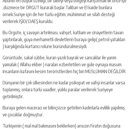
Abdnin en büyük özelliği, bir ülkeyi veya bölgeyi karıştırmak ilk önce işe
,düzmece bir ÖRGÜT kurarak başlar.Taliban ve El kaide bunlara
örnek.Suriye için de her türlü eğitim, mühimmat ve silah desteği
verilerek İŞİD/ DAEŞ kuruldu.
Bu Örgüte, iç savaşın artırılması, vahşet, katliam ve cinayetlerin tavan
yaptırılarak, güya merhametli devletlerin buraya gelip( petrol yatakları
) karşılığında kurtarıcı rolüne büründürülmesiydi.
Görüntüde, sakal cübbe, kuran yazılı bayrak ve sancaklar ile yarım
yamalak ( Allahu ekber ) naraları ezberletilen ve güle oynaya masum
insanların kafasını kesen teröristlerden hiç biri MÜSLÜMAN DEĞİLDİR.
Dünyanın bir çok ülkesinden ne kadar psikopat ve vahşi insanlar varsa
toplanmış, onlara türlü vaadler, yüklü paralar verilerek Suriyeye
getirilmiştir.
Buraya gelen maceracı ve bilinçsizce getirilen kadınlarla evlilik yapılmış
ve çocuklar doğmuştur.
Türkiyenin ( mal mal bakmasını beklerken) ansızın Fıratın doğusuna