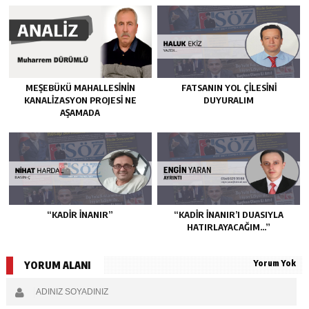
MEŞEBÜKÜ MAHALLESİNİN
FATSANIN YOL ÇİLESİNİ
KANALİZASYON PROJESİ NE
DUYURALIM
AŞAMADA
“KADIR İNANIR”
“KADIR İNANIR’I DUASIYLA
HATIRLAYACAĞIM…”
Yorum Yok
YORUM ALANI