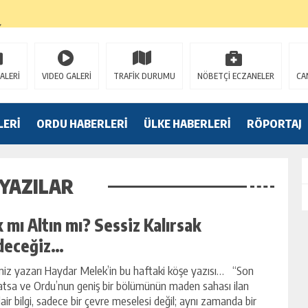
K
ALERİ
VIDEO GALERİ
TRAFİK DURUMU
NÖBETÇİ ECZANELER
CA
LERİ
ORDU HABERLERİ
ÜLKE HABERLERİ
RÖPORTAJ
 YAZILAR
 mı Altın mı? Sessiz Kalırsak
deceğiz…
 yazarı Haydar Melek’in bu haftaki köşe yazısı… “Son
atsa ve Ordu’nun geniş bir bölümünün maden sahası ilan
dair bilgi, sadece bir çevre meselesi değil; aynı zamanda bir