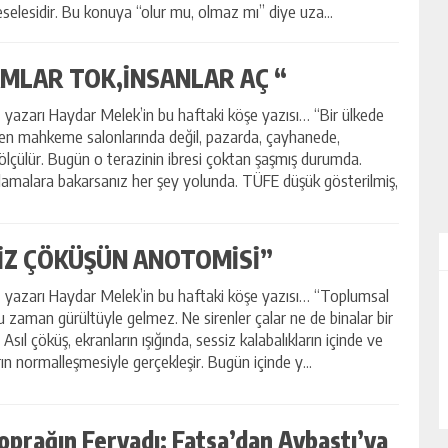
selesidir. Bu konuya “olur mu, olmaz mı” diye uza...
MLAR TOK,İNSANLAR AÇ “
yazarı Haydar Melek’in bu haftaki köşe yazısı… “Bir ülkede
en mahkeme salonlarında değil, pazarda, çayhanede,
ölçülür. Bugün o terazinin ibresi çoktan şaşmış durumda.
lamalara bakarsanız her şey yolunda. TÜFE düşük gösterilmiş,
İZ ÇÖKÜŞÜN ANOTOMİSİ”
yazarı Haydar Melek’in bu haftaki köşe yazısı… “Toplumsal
 zaman gürültüyle gelmez. Ne sirenler çalar ne de binalar bir
ALİHAN AKYAZI
. Asıl çöküş, ekranların ışığında, sessiz kalabalıkların içinde ve
EZ?
“İsmi Bile Korkutur Sizi!”
arın normalleşmesiyle gerçekleşir. Bugün içinde y...
oprağın Feryadı: Fatsa’dan Aybastı’ya