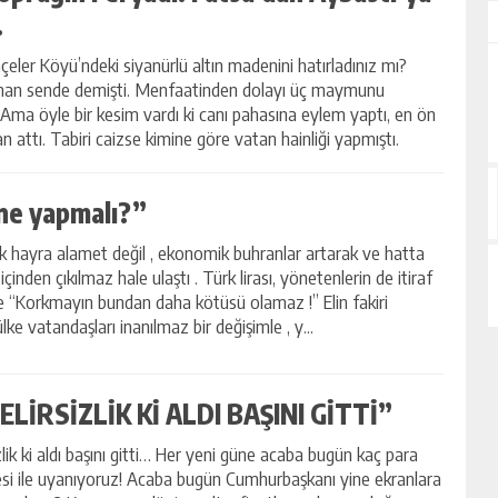
…
eler Köyü’ndeki siyanürlü altın madenini hatırladınız mı?
man sende demişti. Menfaatinden dolayı üç maymunu
 Ama öyle bir kesim vardı ki canı pahasına eylem yaptı, en ön
n attı. Tabiri caizse kimine göre vatan hainliği yapmıştı.
ne yapmalı?”
ek hayra alamet değil , ekonomik buhranlar artarak ve hatta
içinden çıkılmaz hale ulaştı . Türk lirası, yönetenlerin de itiraf
re “Korkmayın bundan daha kötüsü olamaz !” Elin fakiri
lke vatandaşları inanılmaz bir değişimle , y...
ELİRSİZLİK Kİ ALDI BAŞINI GİTTİ”
izlik ki aldı başını gitti… Her yeni güne acaba bugün kaç para
esi ile uyanıyoruz! Acaba bugün Cumhurbaşkanı yine ekranlara