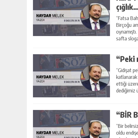
çığlık
“Fatsa Bahç
Birçoğu a
oynamıştı.
safta sloga
Nede...
“Peki 
“Gidişat p
katlanarak 
ettiği üze
dediğimiz ü
“BİR B
“Bir belirs
oldu endiş