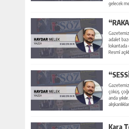
gelecek me
“RAKA
Gazetemiz 
adalet baz
lokantada 
Resmî açık
TEFE i...
“SESS
Gazetemiz 
çöküş, çoğu
Yusuf Yakan
anda yıkılır
NE EKTİK, NE BİÇİC
alışkanlıkl
Kara T