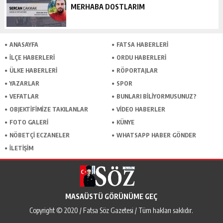
MERHABA DOSTLARIM
ANASAYFA
FATSA HABERLERI
İLÇE HABERLERI
ORDU HABERLERI
ÜLKE HABERLERI
RÖPORTAJLAR
YAZARLAR
SPOR
VEFATLAR
BUNLARI BILIYORMUSUNUZ?
OBJEKTIFIMIZE TAKILANLAR
VIDEO HABERLER
FOTO GALERI
KÜNYE
NÖBETÇI ECZANELER
WHATSAPP HABER GÖNDER
İLETIŞIM
MASAÜSTÜ GÖRÜNÜME GEÇ
Copyright © 2020 / Fatsa Söz Gazetesi / Tüm hakları saklıdır.