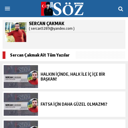
SERCAN ÇAKMAK
( sercan5289@yandex.com )
Sercan Çakmak Ait Tüm Yazılar
HALKIN IÇINDE, HALK ILE IÇ IÇE BIR
BAŞKAN!
FATSA IÇIN DAHA GÜZEL OLMAZMI?