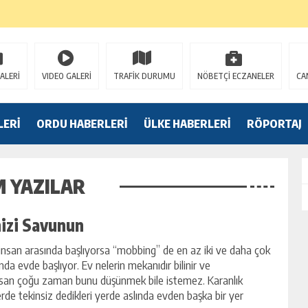
K
ALERİ
VIDEO GALERİ
TRAFİK DURUMU
NÖBETÇİ ECZANELER
CA
LERİ
ORDU HABERLERİ
ÜLKE HABERLERİ
RÖPORTAJ
M YAZILAR
izi Savunun
 insan arasında başlıyorsa “mobbing” de en az iki ve daha çok
nda evde başlıyor. Ev nelerin mekanıdır bilinir ve
nsan çoğu zaman bunu düşünmek bile istemez. Karanlık
erde tekinsiz dedikleri yerde aslında evden başka bir yer