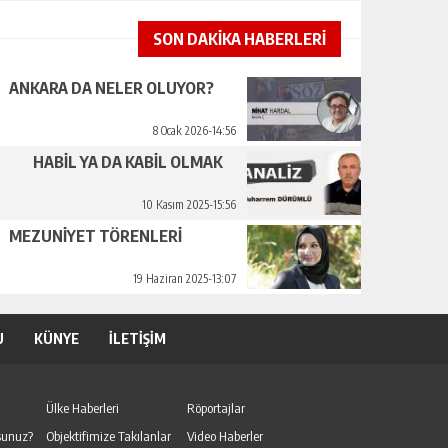
SON DAKİKA HABERLERİ
ANKARA DA NELER OLUYOR?
8 Ocak 2026-14:56
HABİL YA DA KABİL OLMAK
10 Kasım 2025-15:56
MEZUNİYET TÖRENLERİ
19 Haziran 2025-13:07
U
KÜNYE
İLETİŞİM
Ülke Haberleri
Röportajlar
sunuz?
Objektifimize Takılanlar
Video Haberler