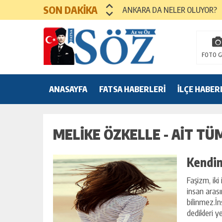
SON DAKİKA
HABİL YA DA KABİL OLMA
MEZUNİYET TÖRENLERİ
FOTO G
ANASAYFA
FATSA HABERLERİ
İLÇE HABER
İLANLAR
MELIKE ÖZKELLE - AİT TÜ
Kendin
Faşizm, iki
insan arası
bilinmez.İ
dedikleri y