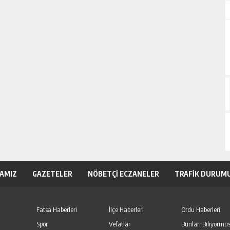
KAMIZ
GAZETELER
NÖBETÇİ ECZANELER
TRAFİK DURUM
Fatsa Haberleri
İlçe Haberleri
Ordu Haberleri
Spor
Vefatlar
Bunları Biliyormu