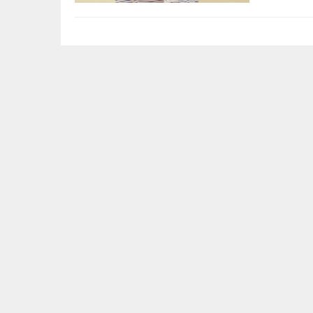
değildir. Boş
Yusuf Yakan
NE EKTİK, NE BİÇİC