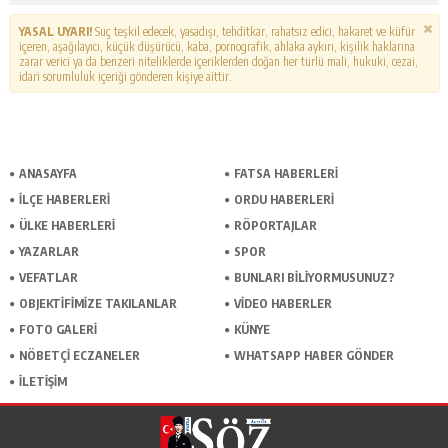
YASAL UYARI!
Suç teşkil edecek, yasadışı, tehditkar, rahatsız edici, hakaret ve küfür
içeren, aşağılayıcı, küçük düşürücü, kaba, pornografik, ahlaka aykırı, kişilik haklarına
zarar verici ya da benzeri niteliklerde içeriklerden doğan her türlü mali, hukuki, cezai,
idari sorumluluk içeriği gönderen kişiye aittir.
ANASAYFA
FATSA HABERLERI
İLÇE HABERLERI
ORDU HABERLERI
ÜLKE HABERLERI
RÖPORTAJLAR
YAZARLAR
SPOR
VEFATLAR
BUNLARI BILIYORMUSUNUZ?
OBJEKTIFIMIZE TAKILANLAR
VIDEO HABERLER
FOTO GALERI
KÜNYE
NÖBETÇI ECZANELER
WHATSAPP HABER GÖNDER
İLETIŞIM