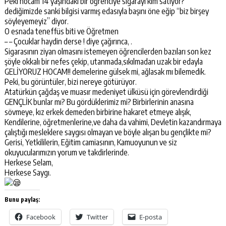
Peki hocam 14 yaşındaki bir öğrenciye sigarayı kim satıyor?
dediğimizde sanki bilgisi varmış edasıyla başını öne eğip “biz birşey
söyleyemeyiz” diyor.
O esnada teneffüs biti ve Öğretmen
– – Çocuklar haydin derse ! diye çağırınca, .
Sigarasının ziyan olmasını istemeyen öğrencilerden bazıları son kez
şöyle okkalı bir nefes çekip, utanmada,sıkılmadan uzak bir edayla
GELİYORUZ HOCAM!! demelerine gülsek mi, ağlasak mı bilemedik.
Peki, bu görüntüler, bizi nereye götürüyor.
Atatürkün çağdaş ve muasır medeniyet ülküsü için görevlendirdiği
GENÇLİK bunlar mı? Bu gördüklerimiz mi? Birbirlerinin anasına
sövmeye, kız erkek demeden birbirine hakaret etmeye alışık,
Kendilerine, öğretmenlerine,ve daha da vahimi, Devletin kazandırmaya
çalıştığı mesleklere saygısı olmayan ve böyle alışan bu gençlikte mi?
Gerisi, Yetkililerin, Eğitim camiasının, Kamuoyunun ve siz
okuyucularımızın yorum ve takdirlerinde.
Herkese Selam,
Herkese Saygı.
Bunu paylaş:
Facebook
Twitter
E-posta