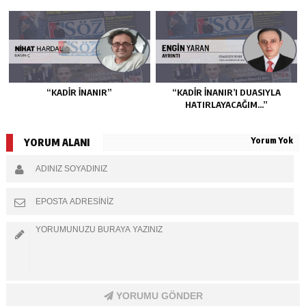
“KADIR İNANIR”
“KADIR İNANIR’I DUASIYLA
HATIRLAYACAĞIM…”
Yorum Yok
YORUM ALANI
YORUMU GÖNDER