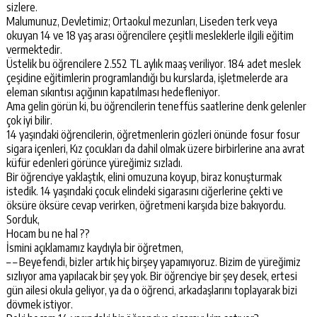
sizlere.
Malumunuz, Devletimiz; Ortaokul mezunları, Liseden terk veya
okuyan 14 ve 18 yaş arası öğrencilere çeşitli mesleklerle ilgili eğitim
vermektedir.
Üstelik bu öğrencilere 2.552 TL aylık maaş veriliyor. 184 adet meslek
çeşidine eğitimlerin programlandığı bu kurslarda, işletmelerde ara
eleman sıkıntısı açığının kapatılması hedefleniyor.
Ama gelin görün ki, bu öğrencilerin teneffüs saatlerine denk gelenler
çok iyi bilir.
14 yaşındaki öğrencilerin, öğretmenlerin gözleri önünde fosur fosur
sigara içenleri, Kız çocukları da dahil olmak üzere birbirlerine ana avrat
küfür edenleri görünce yüreğimiz sızladı.
Bir öğrenciye yaklaştık, elini omuzuna koyup, biraz konuşturmak
istedik. 14 yaşındaki çocuk elindeki sigarasını ciğerlerine çekti ve
öksüre öksüre cevap verirken, öğretmeni karşıda bize bakıyordu.
Sorduk,
Hocam bu ne hal ??
İsmini açıklamamız kaydıyla bir öğretmen,
– – Beyefendi, bizler artık hiç birşey yapamıyoruz. Bizim de yüreğimiz
sızlıyor ama yapılacak bir şey yok. Bir öğrenciye bir şey desek, ertesi
gün ailesi okula geliyor, ya da o öğrenci, arkadaşlarını toplayarak bizi
dövmek istiyor.