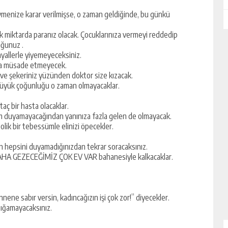
menize karar verilmişse, o zaman geldiğinde, bu günkü
çok miktarda paranız olacak. Çocuklarınıza vermeyi reddedip
uğunuz .
yallerle yiyemeyeceksiniz.
na müsade etmeyecek.
 ve şekeriniz yüzünden doktor size kızacak.
 büyük çoğunluğu o zaman olmayacaklar.
taç bir hasta olacaklar.
tam duyamayacağından yanınıza fazla gelen de olmayacak.
olik bir tebessümle elinizi öpecekler.
n hepsini duyamadığınızdan tekrar soracaksınız.
 DAHA GEZECEĞİMİZ ÇOK EV VAR bahanesiyle kalkacaklar.
ene sabır versin, kadıncağızın işi çok zor!” diyecekler.
 sığamayacaksınız.