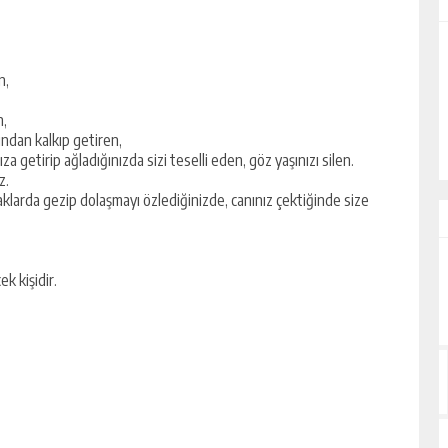
ALİHAN AKYAZI
n,
EZ?
“İsmi Bile Korkutur Sizi!”
n,
ndan kalkıp getiren,
za getirip ağladığınızda sizi teselli eden, göz yaşınızı silen.
z.
klarda gezip dolaşmayı özlediğinizde, canınız çektiğinde size
k kişidir.