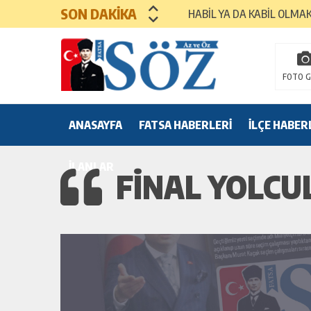
SON DAKİKA
HABİL YA DA KABİL OLMA
MEZUNİYET TÖRENLERİ
FOTO G
ANASAYFA
FATSA HABERLERİ
İLÇE HABER
İLANLAR
FİNAL YOLCU