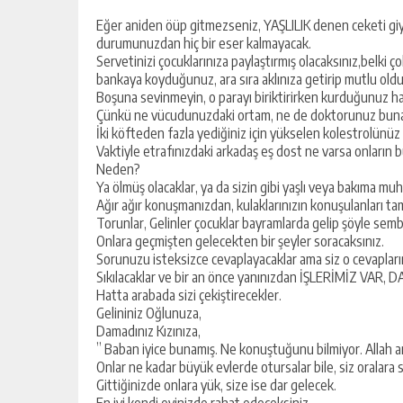
Eğer aniden öüp gitmezseniz, YAŞLILIK denen ceketi giy
durumunuzdan hiç bir eser kalmayacak.
Servetinizi çocuklarınıza paylaştırmış olacaksınız,belki 
bankaya koyduğunuz, ara sıra aklınıza getirip mutlu old
Boşuna sevinmeyin, o parayı biriktirirken kurduğunuz ha
Çünkü ne vücudunuzdaki ortam, ne de doktorunuz bu
İki köfteden fazla yediğiniz için yükselen kolestrolünüz
Vaktiyle etrafınızdaki arkadaş eş dost ne varsa onların
Neden?
Ya ölmüş olacaklar, ya da sizin gibi yaşlı veya bakıma muh
Ağır ağır konuşmanızdan, kulaklarınızın konuşulanları 
Torunlar, Gelinler çocuklar bayramlarda gelip şöyle semb
Onlara geçmişten gelecekten bir şeyler soracaksınız.
Sorunuzu isteksizce cevaplayacaklar ama siz o cevapları
Sıkılacaklar ve bir an önce yanınızdan İŞLERİMİZ VAR,
Hatta arabada sizi çekiştirecekler.
Gelininiz Oğlunuza,
Damadınız Kızınıza,
” Baban iyice bunamış. Ne konuştuğunu bilmiyor. Allah ann
Onlar ne kadar büyük evlerde otursalar bile, siz oralara
Gittiğinizde onlara yük, size ise dar gelecek.