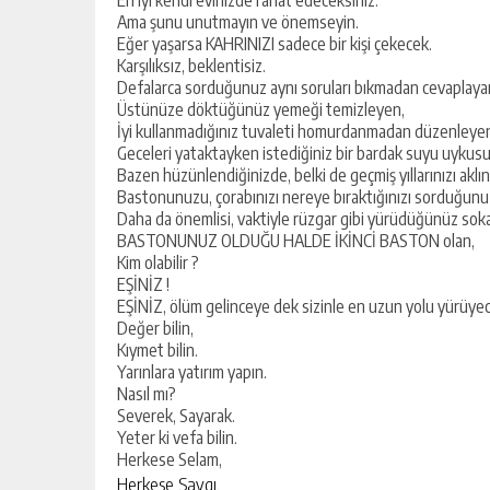
En iyi kendi evinizde rahat edeceksiniz.
Ama şunu unutmayın ve önemseyin.
Eğer yaşarsa KAHRINIZI sadece bir kişi çekecek.
Karşılıksız, beklentisiz.
Yusuf Yakan
Defalarca sorduğunuz aynı soruları bıkmadan cevaplaya
Üstünüze döktüğünüz yemeği temizleyen,
NE EKTİK, NE BİÇİC
İyi kullanmadığınız tuvaleti homurdanmadan düzenleye
Geceleri yataktayken istediğiniz bir bardak suyu uykusu
Bazen hüzünlendiğinizde, belki de geçmiş yıllarınızı aklını
Bastonunuzu, çorabınızı nereye bıraktığınızı sorduğunu
Daha da önemlisi, vaktiyle rüzgar gibi yürüdüğünüz soka
BASTONUNUZ OLDUĞU HALDE İKİNCİ BASTON olan,
Kim olabilir ?
EŞİNİZ !
EŞİNİZ, ölüm gelinceye dek sizinle en uzun yolu yürüyece
Değer bilin,
Kıymet bilin.
Yarınlara yatırım yapın.
Nasıl mı?
Severek, Sayarak.
Yeter ki vefa bilin.
Herkese Selam,
Herkese Saygı.