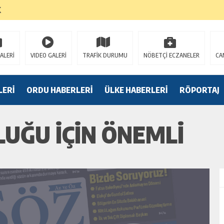
K
ALERİ
VIDEO GALERİ
TRAFİK DURUMU
NÖBETÇİ ECZANELER
CA
LERİ
ORDU HABERLERİ
ÜLKE HABERLERİ
RÖPORTAJ
LUĞU İÇİN ÖNEMLİ