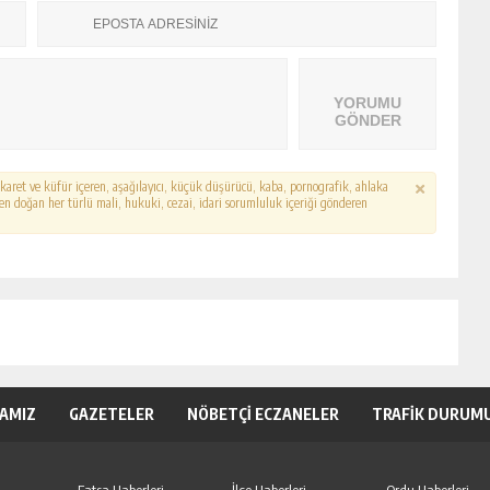
YORUMU
GÖNDER
hakaret ve küfür içeren, aşağılayıcı, küçük düşürücü, kaba, pornografik, ahlaka
erden doğan her türlü mali, hukuki, cezai, idari sorumluluk içeriği gönderen
KAMIZ
GAZETELER
NÖBETÇİ ECZANELER
TRAFİK DURUM