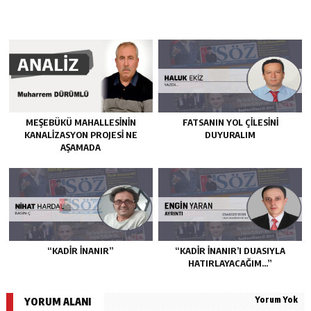
MEŞEBÜKÜ MAHALLESİNİN
FATSANIN YOL ÇİLESİNİ
KANALİZASYON PROJESİ NE
DUYURALIM
AŞAMADA
“KADIR İNANIR”
“KADIR İNANIR’I DUASIYLA
HATIRLAYACAĞIM…”
Yorum Yok
YORUM ALANI