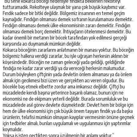
“Bu sene kokarca böceği nedeniyle fındıkta beklenen rekolteyi
tutturamadık. Rekolteye ulaşmak bir yana çok büyük kaybımız var.
Fındık sadece bir bitki değildir. Bölgemiz insanının en temel geçim
kaynağıdır. Fındığın olmaması demek sofranın kurulamaması demektir.
Fındığın olmaması demek ülke ekonomisinin zararı demektir. Fındığın
olmaması demek borç demektir. İhtiyaçların ötelenmesi demektir. Bu
kadar önemli bir metanın bir böcek tarafından yok edilmesi gerçeği
karşısında acı duymamak mümkün değildir.
Kokarca böceğinin zararlarını anlatmanın bir manası yoktur. Bu böceğin
bölgemiz halkına verdiği zararlar, bu işle uğraşan herkesin aklının bir
köşesindedir. Böceğin ne zaman geleceği yada geldiği, geldiğinde
fındığa ne kadar zarar verdiği ya da vereceği herkesin malumudur.
Durum böyleyken çiftçinin yada devletin önlem almaması ya da önlem
almak için gecikmesi bizi üzen ve gerçekten acı veren olgudur. Bu
böcekle baş etmek elbette zordur ama imkansız değildir. Çiftçi bu
mücadelede kendi başına yeterince başarılı olamaz, bunun için ne
ekonomisi ne de ekipmanı yeterli değildir. Burada sorumluluk ve bu
mücadelede asıl görev devlete düşmektedir. Devlet hem bir bölge için
hem de ülke ekonomisi için çok büyük önem taşıyan fındık ya da başka
ürünlerin, telafisi mümkün olmayan kayıplar vermesinin önüne geçmek
için tedbirler almalı, bunları uygulamalı ve uygulanması için yaptırımlar
koymalıdır.
Yoksa iş işten geçtikten sonra üzülmenin bir anlamı yoktur.”