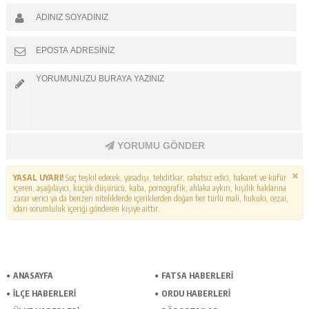
YORUMU GÖNDER
YASAL UYARI!
Suç teşkil edecek, yasadışı, tehditkar, rahatsız edici, hakaret ve küfür
içeren, aşağılayıcı, küçük düşürücü, kaba, pornografik, ahlaka aykırı, kişilik haklarına
zarar verici ya da benzeri niteliklerde içeriklerden doğan her türlü mali, hukuki, cezai,
idari sorumluluk içeriği gönderen kişiye aittir.
ANASAYFA
FATSA HABERLERI
İLÇE HABERLERI
ORDU HABERLERI