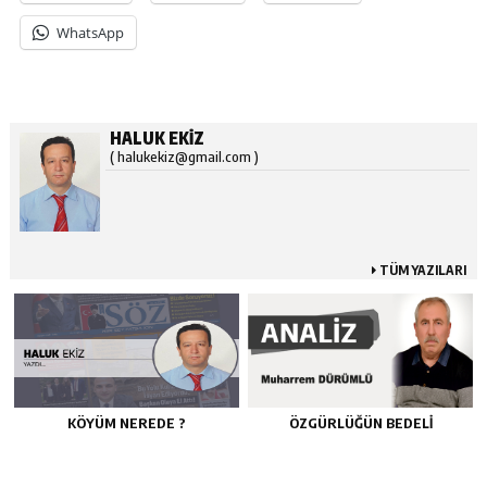
WhatsApp
HALUK EKIZ
( halukekiz@gmail.com )
TÜM YAZILARI
KÖYÜM NEREDE ?
ÖZGÜRLÜĞÜN BEDELİ