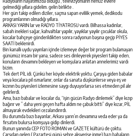
Radyoların hayatımızda olduğu , televizyonların henüz evlere
gelmediği yıllara gidelim. gelin birlikte .
Her gün takip edilen diziler, saçma sapan evlilik yemek, dedikodu
programlarının olmadığı yıllara.
ARKASI YARIN lar ve RADYO TİYATROSU vardı. Bilhassa kadınlar,
sabah inekleri sağar, kahvaltılar yapılır, yayıklar yayılır çocuklar okula,
kocalar bahçeye gönderildikten sonra radyonun başına geçip PİYES
SAATİ beklenirdi.
Bin kanallı uydu yayınları içinde izlemeye değer bir program bulamayan
günümüz insanı bir yana, sadece ses dinleyerek piyesleri takip eden,
konuların devamını bekleyen ve komşulara anlatan annelerimiz vardı
bizim.
Tek dert PİL idi. Çünkü her köyde elektrik yoktu. Çarşıya giden babalar
veya kocalara pil ısmarlanır, onlar da sanata düşkünlerse veya eş ve
kızının bu piyesleri izlemesine saygı duyuyorlarsa ses etmeden pil alır
gelirlerdi.
Ama, bazı babalar ve kocalar da, “işin gücün Radyo dinlemek” diye kızıp
bağırır ve ” daha yeni geçen hafta aldım ne çabuk bitti” diye kızar, PİL
almayarak evdekileri cezalandırırdı.
Bu durumda bazı bayanlar, Arkası yarın’ın devamına veda eder ya da
fırsatını bulursa komşuya gidip dinlerdi.
Bunun yanında CEP FOTO ROMAN ve GAZETE kültürü de çoktu.
Çarşıdan gelen ( Pazartesi günü şehre alışverişe inme) bazı babaların