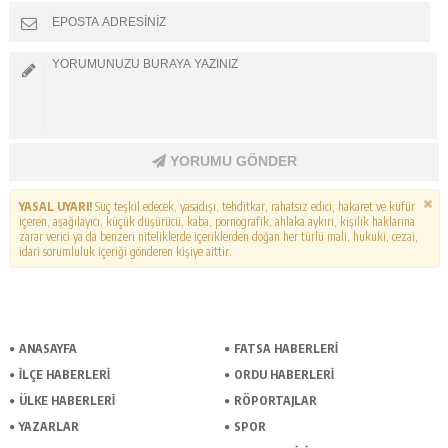
YORUMU GÖNDER
YASAL UYARI!
Suç teşkil edecek, yasadışı, tehditkar, rahatsız edici, hakaret ve küfür
içeren, aşağılayıcı, küçük düşürücü, kaba, pornografik, ahlaka aykırı, kişilik haklarına
zarar verici ya da benzeri niteliklerde içeriklerden doğan her türlü mali, hukuki, cezai,
idari sorumluluk içeriği gönderen kişiye aittir.
ANASAYFA
FATSA HABERLERI
İLÇE HABERLERI
ORDU HABERLERI
ÜLKE HABERLERI
RÖPORTAJLAR
YAZARLAR
SPOR