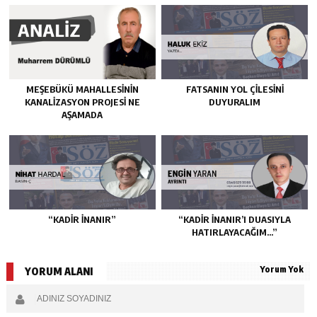
MEŞEBÜKÜ MAHALLESİNİN
FATSANIN YOL ÇİLESİNİ
KANALİZASYON PROJESİ NE
DUYURALIM
AŞAMADA
“KADIR İNANIR”
“KADIR İNANIR’I DUASIYLA
HATIRLAYACAĞIM…”
Yorum Yok
YORUM ALANI