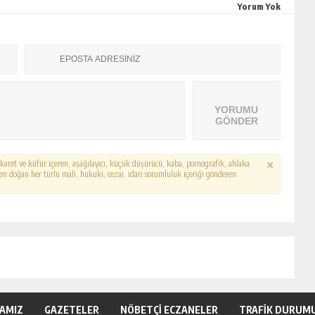
Yorum Yok
YORUMU
GÖNDER
hakaret ve küfür içeren, aşağılayıcı, küçük düşürücü, kaba, pornografik, ahlaka
erden doğan her türlü mali, hukuki, cezai, idari sorumluluk içeriği gönderen
KAMIZ
GAZETELER
NÖBETÇİ ECZANELER
TRAFİK DURUM