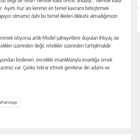
u değil de nedir? Nerede kaldı tevhit anlayışı…. Nerede kaldı
. Ayeti. Kur’anı kerimin en temel kavramı birleştirmek
apıyor olmamız dahi bu temel ilkeleri dikkate almadığımızın
enmek istiyorsa artık Model şahsiyetlere duyulan ihtiyaç ise
kler üzerinden değil, nitelikler üzerinden tartışılmalıdır.
ndan beslenen, öncelikle insanlıklarıyla insanlığa örnek
acımız var. Çünkü tekrar etmek gerekirse din adamı ve
WhatsApp