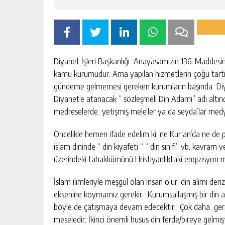
Diyanet İşleri Başkanlığı Anayasamızın 136. Maddesinde
kamu kurumudur. Ama yapılan hizmetlerin çoğu tartışı
gündeme gelmemesi gereken kurumların başında Diyanet 
Diyanet’e atanacak “ sözleşmeli Din Adamı” adı alt
medreselerde yetişmiş mele’ler ya da seyda’lar medyad
Öncelikle hemen ifade edelim ki, ne Kur’an’da ne de 
islam dininde “ din kıyafeti “ “ din sınıfı” vb. kavram 
üzerindeki tahakkümünü Hristiyanlıktaki engizisyon ma
İslam ilimleriyle meşgul olan insan olur, din alimi de
eksenine koymamız gerekir. Kurumsallaşmış bir din anla
böyle de çatışmaya devam edecektir. Çok daha geril
meseledir. İkinci önemli husus din ferde/bireye gelmiştir