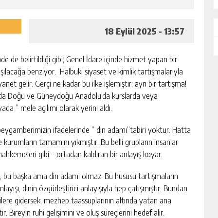
18 Eylül 2025 - 13:57
 de belirtildiği gibi; Genel İdare içinde hizmet yapan bir
lacağa benziyor. Halbuki siyaset ve kimlik tartışmalarıyla
gelir. Gerçi ne kadar bu ilke işlemiştir; ayrı bir tartışma!
ında Doğu ve Güneydoğu Anadolu’da kurslarda veya
a “ mele açılımı olarak yerini aldı.
peygamberimizin ifadelerinde “ din adamı”tabiri yoktur. Hatta
ve kurumların tamamını yıkmıştır. Bu belli grupların insanlar
hkemeleri gibi – ortadan kaldıran bir anlayış koyar.
riz, bu başka ama din adamı olmaz. Bu hususu tartışmaların
yışı, dinin özgürleştirici anlayışıyla hep çatışmıştır. Bundan
ere gidersek, mezhep taassuplarının altında yatan ana
. Bireyin ruhi gelişimini ve oluş süreçlerini hedef alır.