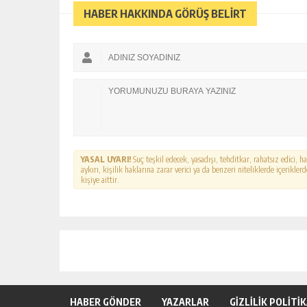
HABER HAKKINDA GÖRÜŞ BELİRT
YASAL UYARI!
Suç teşkil edecek, yasadışı, tehditkar, rahatsız edici, 
aykırı, kişilik haklarına zarar verici ya da benzeri niteliklerde içerikl
kişiye aittir.
HABER GÖNDER
YAZARLAR
GİZLİLİK POLİTİ