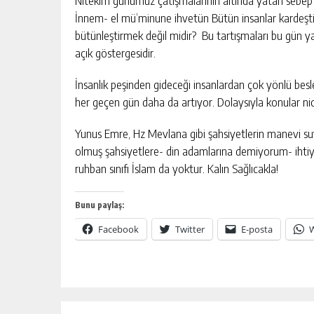
Nitekim günümüz çatışmalarının altında yatan sebep b
İnnem- el mü’minune ihvetün Bütün insanlar kardeştir
bütünleştirmek değil midir? Bu tartışmaları bu gün y
açık göstergesidir.
İnsanlık peşinden gideceği insanlardan çok yönlü besl
her geçen gün daha da artıyor. Dolaysıyla konular niceli
Yunus Emre, Hz Mevlana gibi şahsiyetlerin manevi suyu
olmuş şahsiyetlere- din adamlarına demiyorum- ihtiy
ruhban sınıfı İslam da yoktur. Kalın Sağlıcakla!
Bunu paylaş:
Facebook
Twitter
E-posta