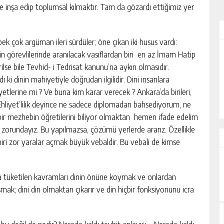
de inşa edip toplumsal kılmaktır. Tam da gözardı ettiğimiz yer
pek çok argüman ileri sürdüler; öne çıkan iki husus vardı:
din görevlilerinde aranılacak vasıflardan biri en az İmam Hatip
ALİHAN AKYAZI
ilse bile Tevhid- i Tedrisat kanunu’na aykırı olmasıdır.
ki dinin mahiyetiyle doğrudan ilgilidir. Dini insanlara
EZ?
“İsmi Bile Korkutur Sizi!”
yetlerine mi ? Ve buna kim karar verecek ? Ankara’da birileri,
mi? Ehliyet’lilik deyince ne sadece diplomadan bahsediyorum, ne
bir mezhebin öğretilerini biliyor olmaktan hemen ifade edelim
orundayız. Bu yapılmazsa, çözümü yerlerde ararız. Özellikle
miri zor yaralar açmak büyük vebaldir. Bu vebali de kimse
okça tüketilen kavramları dinin önüne koymak ve onlardan
k; dini din olmaktan çıkarır ve din hiçbir fonksiyonunu icra