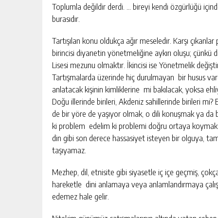
Toplumla değildir derdi. … bireyi kendi özgürlüğü için
burasıdır.
Tartışılan konu oldukça ağır meseledir. Karşı çıkanlar 
birincisi diyanetin yönetmeliğine aykırı oluşu; çünkü 
Yusuf Yakan
Lisesi mezunu olmaktır. İkincisi ise Yönetmelik değiştir
Tartışmalarda üzerinde hiç durulmayan bir husus vardı 
NE EKTİK, NE BİÇİC
anlatacak kişinin kimliklerine mi bakılacak, yoksa ehli
Doğu illerinde birileri, Akdeniz sahillerinde birileri 
de bir yöre de yaşıyor olmak, o dili konuşmak ya da 
ki problem edelim ki problemi doğru ortaya koymak z
din gibi son derece hassasiyet isteyen bir olguya, ta
taşıyamaz.
Mezhep, dil, etnisite gibi siyasetle iç içe geçmiş, ç
hareketle dini anlamaya veya anlamlandırmaya çalışma
edemez hale gelir.