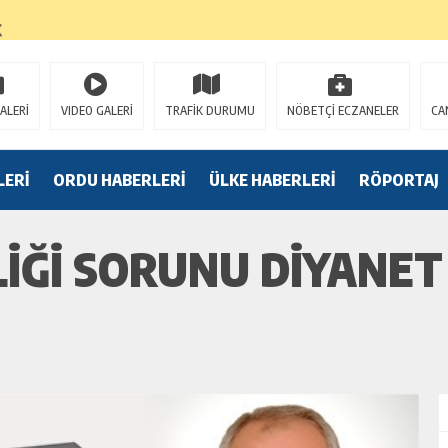
K
ALERİ
VIDEO GALERİ
TRAFİK DURUMU
NÖBETÇİ ECZANELER
CA
LERİ
ORDU HABERLERİ
ÜLKE HABERLERİ
RÖPORTAJ
İĞİ SORUNU DİYANET 