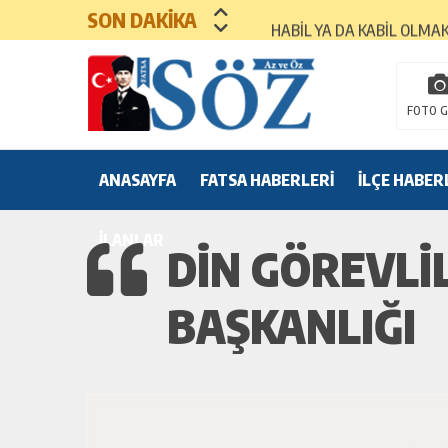
SON DAKİKA
HABİL YA DA KABİL OLMA
MEZUNİYET TÖRENLERİ
FOTO G
ANASAYFA
FATSA HABERLERİ
İLÇE HABER
İLANLAR
DİN GÖREVLİL
BAŞKANLIĞI