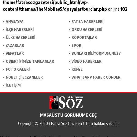
/home/fatsasozgazetesi/public_html/wp-
content/themes/theMobilev5/dosyalar/burclar.php
on line
182
ANASAYFA
FATSA HABERLERI
İLÇE HABERLERI
ORDU HABERLERI
ÜLKE HABERLERI
RÖPORTAJLAR
YAZARLAR
SPOR
VEFATLAR
BUNLARI BILIYORMUSUNUZ?
OBJEKTIFIMIZE TAKILANLAR
VIDEO HABERLER
FOTO GALERI
KÜNYE
NÖBETÇI ECZANELER
WHATSAPP HABER GÖNDER
İLETIŞIM
MASAÜSTÜ GÖRÜNÜME GEÇ
Copyright © 2020 / Fatsa Söz Gazetesi / Tüm hakları saklıdır.