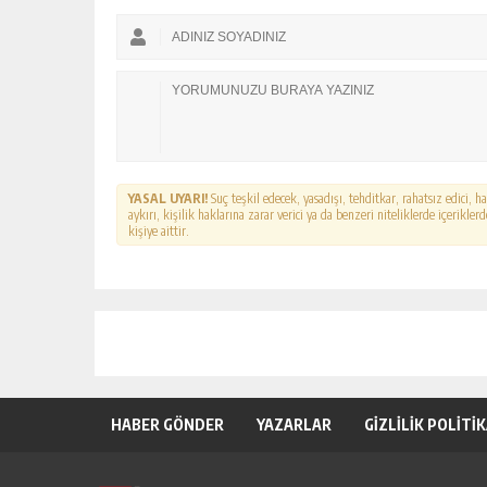
YASAL UYARI!
Suç teşkil edecek, yasadışı, tehditkar, rahatsız edici, 
aykırı, kişilik haklarına zarar verici ya da benzeri niteliklerde içerikl
kişiye aittir.
HABER GÖNDER
YAZARLAR
GİZLİLİK POLİTİ