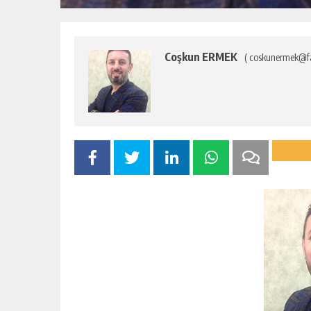
Yusuf Yakan
Coşkun ERMEK
( coskunermek@fa
NE EKTİK, NE BİÇİC