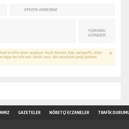
YORUMU
GÖNDER
hakaret ve küfür içeren, aşağılayıcı, küçük düşürücü, kaba, pornografik, ahlaka
erden doğan her türlü mali, hukuki, cezai, idari sorumluluk içeriği gönderen
KAMIZ
GAZETELER
NÖBETÇİ ECZANELER
TRAFİK DURUM