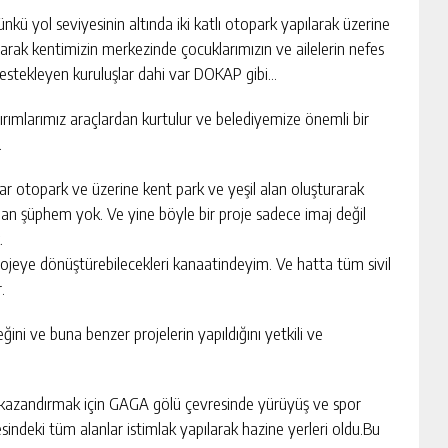
kü yol seviyesinin altında iki katlı otopark yapılarak üzerine
parak kentimizin merkezinde çocuklarımızın ve ailelerin nefes
ı destekleyen kuruluşlar dahi var DOKAP gibi…
ldırımlarımız araçlardan kurtulur ve belediyemize önemli bir
.
ar otopark ve üzerine kent park ve yeşil alan oluşturarak
an şüphem yok. Ve yine böyle bir proje sadece imaj değil
.
rojeye dönüştürebilecekleri kanaatindeyim. Ve hatta tüm sivil
.
ni ve buna benzer projelerin yapıldığını yetkili ve
 kazandırmak için GAGA gölü çevresinde yürüyüş ve spor
esindeki tüm alanlar istimlak yapılarak hazine yerleri oldu.Bu