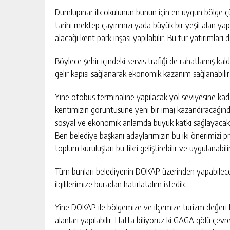
Dumlupınar ilk okulunun bunun için en uygun bölge çün
tarihi mektep çayırımızı yada büyük bir yeşil alan ya
alacağı kent park inşası yapılabilir. Bu tür yatırımlar
Böylece şehir içindeki servis trafiği de rahatlamış ka
gelir kapısı sağlanarak ekonomik kazanım sağlanabilir
Yine otobüs terminaline yapılacak yol seviyesine kad
kentimizin görüntüsüne yeni bir imaj kazandıracağınd
sosyal ve ekonomik anlamda büyük katkı sağlayacak
Ben belediye başkanı adaylarımızın bu iki önerimizi p
toplum kuruluşları bu fikri geliştirebilir ve uygulanabilir
Tüm bunları belediyenin DOKAP üzerinden yapabileceği
ilgililerimize buradan hatırlatalım istedik.
Yine DOKAP ile bölgemize ve ilçemize turizm değeri
alanları yapılabilir. Hatta biliyoruz ki GAGA gölü çevr