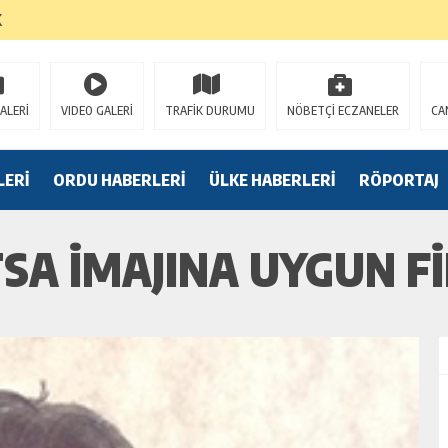
K
ALERİ
VIDEO GALERİ
TRAFİK DURUMU
NÖBETÇİ ECZANELER
CA
LERİ
ORDU HABERLERİ
ÜLKE HABERLERİ
RÖPORTAJ
SA İMAJINA UYGUN FI