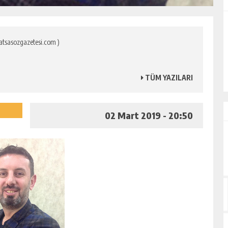
ALİHAN AKYAZI
tsasozgazetesi.com )
EZ?
“İsmi Bile Korkutur Sizi!”
TÜM YAZILARI
02 Mart 2019 - 20:50