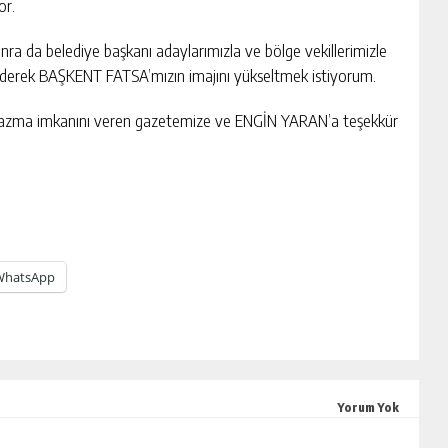
or.
nra da belediye başkanı adaylarımızla ve bölge vekillerimizle
il ederek BAŞKENT FATSA’mızın imajını yükseltmek istiyorum.
 yazma imkanını veren gazetemize ve ENGİN YARAN’a teşekkür
WhatsApp
Yorum Yok