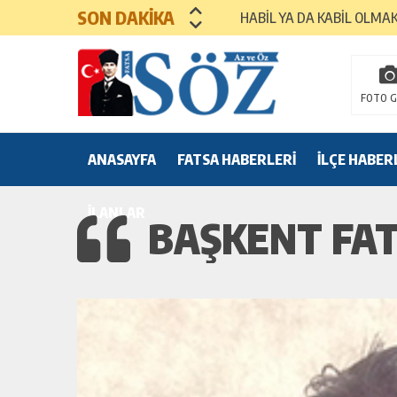
SON DAKİKA
HABİL YA DA KABİL OLMA
MEZUNİYET TÖRENLERİ
FOTO G
ANASAYFA
FATSA HABERLERİ
İLÇE HABER
İLANLAR
BAŞKENT FAT