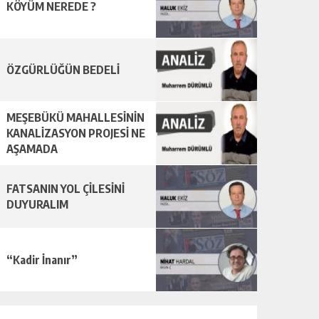
KÖYÜM NEREDE ?
ÖZGÜRLÜĞÜN BEDELİ
MEŞEBÜKÜ MAHALLESİNİN
KANALİZASYON PROJESİ NE
AŞAMADA
FATSANIN YOL ÇİLESİNİ
DUYURALIM
“Kadir İnanır”