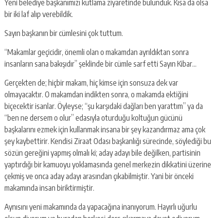
Yeni belediye başkanımızı kutlama ziyaretinde bulunduk. Kısa da olsa
bir iki laf alıp verebildik.
Sayın başkanın bir cümlesini çok tuttum.
“Makamlar geçicidir, önemli olan o makamdan ayrıldıktan sonra
insanların sana bakışıdır” şeklinde bir cümle sarf etti Sayın Kibar…
Gerçekten de; hiçbir makam, hiç kimse için sonsuza dek var
olmayacaktır. O makamdan indikten sonra, o makamda ektiğini
biçecektir isanlar. Öyleyse; “şu karşıdaki dağları ben yarattım” ya da
“ben ne dersem o olur” edasıyla oturduğu koltuğun gücünü
başkalarını ezmek için kullanmak insana bir şey kazandırmaz ama çok
şey kaybettirir. Kendisi Ziraat Odası başkanlığı sürecinde, söylediği bu
sözün gereğini yapmış olmalı ki; aday adayı bile değilken, partisinin
yaptırdığı bir kamuoyu yoklamasında genel merkezin dikkatini üzerine
çekmiş ve onca aday adayı arasından çıkabilmiştir. Yani bir önceki
makamında insan biriktirmiştir.
Aynısını yeni makamında da yapacağına inanıyorum. Hayırlı uğurlu