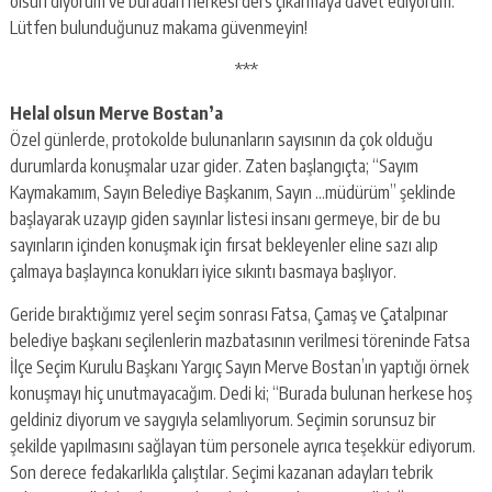
olsun diyorum ve buradan herkesi ders çıkarmaya davet ediyorum.
Lütfen bulunduğunuz makama güvenmeyin!
***
Helal olsun Merve Bostan’a
Özel günlerde, protokolde bulunanların sayısının da çok olduğu
durumlarda konuşmalar uzar gider. Zaten başlangıçta; “Sayım
Kaymakamım, Sayın Belediye Başkanım, Sayın …müdürüm” şeklinde
başlayarak uzayıp giden sayınlar listesi insanı germeye, bir de bu
sayınların içinden konuşmak için fırsat bekleyenler eline sazı alıp
çalmaya başlayınca konukları iyice sıkıntı basmaya başlıyor.
Geride bıraktığımız yerel seçim sonrası Fatsa, Çamaş ve Çatalpınar
belediye başkanı seçilenlerin mazbatasının verilmesi töreninde Fatsa
İlçe Seçim Kurulu Başkanı Yargıç Sayın Merve Bostan’ın yaptığı örnek
konuşmayı hiç unutmayacağım. Dedi ki; “Burada bulunan herkese hoş
geldiniz diyorum ve saygıyla selamlıyorum. Seçimin sorunsuz bir
şekilde yapılmasını sağlayan tüm personele ayrıca teşekkür ediyorum.
Son derece fedakarlıkla çalıştılar. Seçimi kazanan adayları tebrik