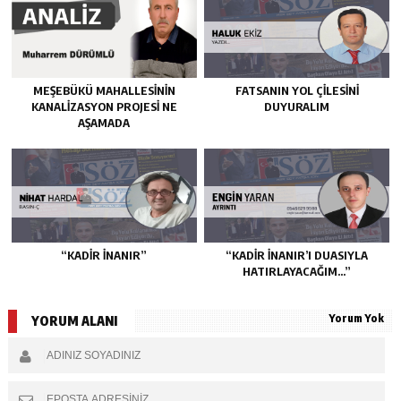
MEŞEBÜKÜ MAHALLESİNİN
FATSANIN YOL ÇİLESİNİ
KANALİZASYON PROJESİ NE
DUYURALIM
AŞAMADA
“KADIR İNANIR”
“KADIR İNANIR’I DUASIYLA
HATIRLAYACAĞIM…”
Yorum Yok
YORUM ALANI