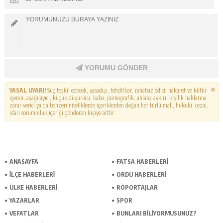
YORUMU GÖNDER
YASAL UYARI!
Suç teşkil edecek, yasadışı, tehditkar, rahatsız edici, hakaret ve küfür
içeren, aşağılayıcı, küçük düşürücü, kaba, pornografik, ahlaka aykırı, kişilik haklarına
zarar verici ya da benzeri niteliklerde içeriklerden doğan her türlü mali, hukuki, cezai,
idari sorumluluk içeriği gönderen kişiye aittir.
ANASAYFA
FATSA HABERLERI
İLÇE HABERLERI
ORDU HABERLERI
ÜLKE HABERLERI
RÖPORTAJLAR
YAZARLAR
SPOR
VEFATLAR
BUNLARI BILIYORMUSUNUZ?