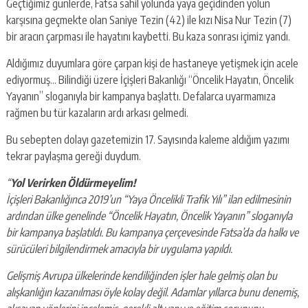
Geçtiğimiz günlerde, Fatsa sahil yolunda yaya geçidinden yolun
karşısına geçmekte olan Saniye Tezin (42) ile kızı Nisa Nur Tezin (7)
bir aracın çarpması ile hayatını kaybetti. Bu kaza sonrası içimiz yandı.
Aldığımız duyumlara göre çarpan kişi de hastaneye yetişmek için acele
ediyormuş… Bilindiği üzere İçişleri Bakanlığı “Öncelik Hayatın, Öncelik
Yayanın” sloganıyla bir kampanya başlattı. Defalarca uyarmamıza
rağmen bu tür kazaların ardı arkası gelmedi.
Bu sebepten dolayı gazetemizin 17. Sayısında kaleme aldığım yazımı
tekrar paylaşma gereği duydum.
“
Yol Verirken Öldürmeyelim!
İçişleri Bakanlığınca 2019’un “Yaya Öncelikli Trafik Yılı” ilan edilmesinin
ardından ülke genelinde “Öncelik Hayatın, Öncelik Yayanın” sloganıyla
bir kampanya başlatıldı. Bu kampanya çerçevesinde Fatsa’da da halkı ve
sürücüleri bilgilendirmek amacıyla bir uygulama yapıldı.
Gelişmiş Avrupa ülkelerinde kendiliğinden işler hale gelmiş olan bu
alışkanlığın kazanılması öyle kolay değil. Adamlar yıllarca bunu denemiş,