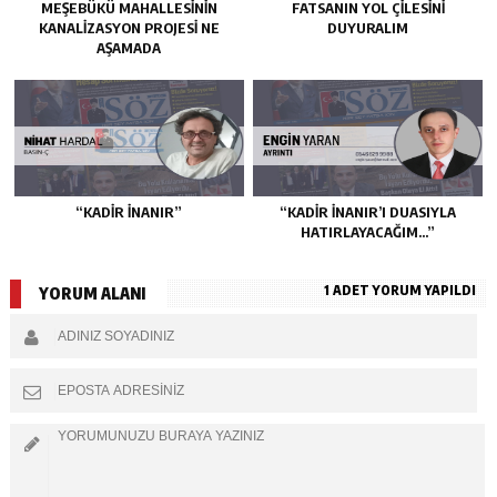
MEŞEBÜKÜ MAHALLESİNİN
FATSANIN YOL ÇİLESİNİ
KANALİZASYON PROJESİ NE
DUYURALIM
AŞAMADA
“KADIR İNANIR”
“KADIR İNANIR’I DUASIYLA
HATIRLAYACAĞIM…”
1 ADET YORUM YAPILDI
YORUM ALANI