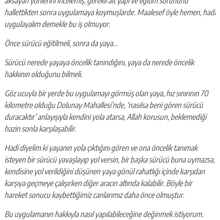
aksayan yönlerini incelemiş, gerekli alt yapı ve eğitim sorununu
hallettikten sonra uygulamaya koymuşlardır. Maalesef öyle hemen, hadi
uygulayalım demekle bu iş olmuyor.
Önce sürücü eğitilmeli, sonra da yaya…
Sürücü nerede yayaya öncelik tanındığını, yaya da nerede öncelik
hakkının olduğunu bilmeli.
Göz ucuyla bir yerde bu uygulamayı görmüş olan yaya, hız sınırının 70
kilometre olduğu Dolunay Mahallesi’nde, ‘nasılsa beni gören sürücü
duracaktır’ anlayışıyla kendini yola atarsa, Allah korusun, beklemediği
hazin sonla karşılaşabilir.
Hadi diyelim ki yayanın yola çıktığını gören ve ona öncelik tanımak
isteyen bir sürücü yavaşlayıp yol versin, bir başka sürücü buna uymazsa,
kendisine yol verildiğini düşünen yaya gönül rahatlığı içinde karşıdan
karşıya geçmeye çalışırken diğer aracın altında kalabilir. Böyle bir
hareket sonucu kaybettiğimiz canlarımız daha önce olmuştur.
Bu uygulamanın hakkıyla nasıl yapılabileceğine değinmek istiyorum.