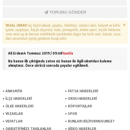
YORUMU GÖNDER
YASAL UYARI!
Suç teşkil edecek, yasadışı, tehditkar, rahatsız edici, hakaret ve küfür
içeren, aşağılayıcı, küçük düşürücü, kaba, pornografik, ahlaka aykırı, kişilik haklarına
zarar verici ya da benzeri niteliklerde içeriklerden doğan her türlü mali, hukuki, cezai,
idari sorumluluk içeriği gönderen kişiye aittir.
Ali Erdem
4 Temmuz 2019 / 09:48
Yanıtla
Bu kanun ilk çıktığında zaten siz bunun ile ilgili sıkıntıları kaleme
almıştınız. Önce sürücü sonrada yayalar egitilmeli.
ANASAYFA
FATSA HABERLERI
İLÇE HABERLERI
ORDU HABERLERI
ÜLKE HABERLERI
RÖPORTAJLAR
YAZARLAR
SPOR
VEFATLAR
BUNLARI BILIYORMUSUNUZ?
OBJEKTIFIMIZE TAKILANLAR
VIDEO HABERLER