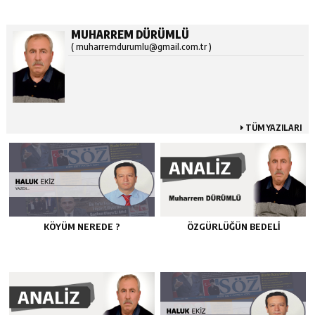
MUHARREM DÜRÜMLÜ
( muharremdurumlu@gmail.com.tr )
TÜM YAZILARI
KÖYÜM NEREDE ?
ÖZGÜRLÜĞÜN BEDELİ