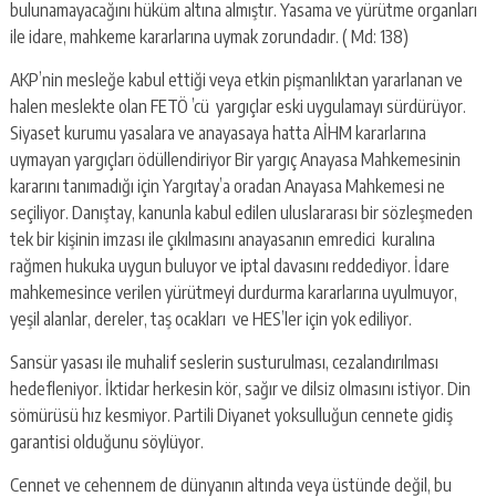
bulunamayacağını hüküm altına almıştır. Yasama ve yürütme organları
ile idare, mahkeme kararlarına uymak zorundadır. ( Md: 138)
AKP’nin mesleğe kabul ettiği veya etkin pişmanlıktan yararlanan ve
halen meslekte olan FETÖ ’cü yargıçlar eski uygulamayı sürdürüyor.
Siyaset kurumu yasalara ve anayasaya hatta AİHM kararlarına
uymayan yargıçları ödüllendiriyor Bir yargıç Anayasa Mahkemesinin
kararını tanımadığı için Yargıtay’a oradan Anayasa Mahkemesi ne
seçiliyor. Danıştay, kanunla kabul edilen uluslararası bir sözleşmeden
tek bir kişinin imzası ile çıkılmasını anayasanın emredici kuralına
rağmen hukuka uygun buluyor ve iptal davasını reddediyor. İdare
mahkemesince verilen yürütmeyi durdurma kararlarına uyulmuyor,
yeşil alanlar, dereler, taş ocakları ve HES’ler için yok ediliyor.
Sansür yasası ile muhalif seslerin susturulması, cezalandırılması
hedefleniyor. İktidar herkesin kör, sağır ve dilsiz olmasını istiyor. Din
sömürüsü hız kesmiyor. Partili Diyanet yoksulluğun cennete gidiş
garantisi olduğunu söylüyor.
Cennet ve cehennem de dünyanın altında veya üstünde değil, bu