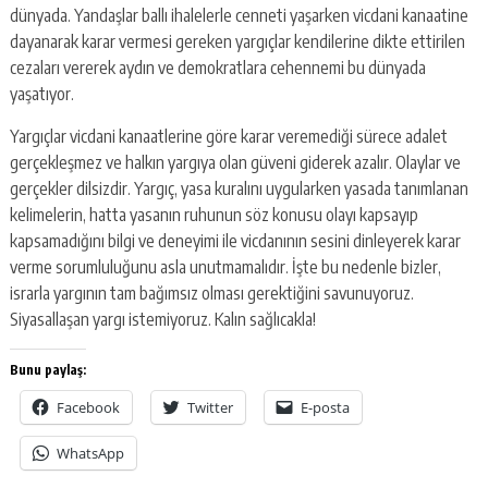
dünyada. Yandaşlar ballı ihalelerle cenneti yaşarken vicdani kanaatine
dayanarak karar vermesi gereken yargıçlar kendilerine dikte ettirilen
cezaları vererek aydın ve demokratlara cehennemi bu dünyada
yaşatıyor.
Yargıçlar vicdani kanaatlerine göre karar veremediği sürece adalet
gerçekleşmez ve halkın yargıya olan güveni giderek azalır. Olaylar ve
gerçekler dilsizdir. Yargıç, yasa kuralını uygularken yasada tanımlanan
kelimelerin, hatta yasanın ruhunun söz konusu olayı kapsayıp
kapsamadığını bilgi ve deneyimi ile vicdanının sesini dinleyerek karar
verme sorumluluğunu asla unutmamalıdır. İşte bu nedenle bizler,
israrla yargının tam bağımsız olması gerektiğini savunuyoruz.
Siyasallaşan yargı istemiyoruz. Kalın sağlıcakla!
Bunu paylaş:
Facebook
Twitter
E-posta
WhatsApp