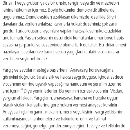
Bir sınıf veya grubun ya da bir cinsin, rengin veya din ve mezhebin
lehine hükümler içermez. Böyle hükümler demokratik ülkelerde
uygulanmaz. Demokrasiden uzaklaşan ülkemizde, özellikle Silivri
davalarında, verilen ahlaksız kararlarla hukuk düzenimiz çok zarar
gördü. Türk ordusuna, aydınlara yapılan haksızlık ve hukuksuzluklar
unutulmadı. Yaşları seksenin üstündeki komutanlar ömür boyu hapis
cezasına çarptırıldı ve cezaevinde ölüme terk edildiler. Bu iddianameyi
hazırlayan savcıların ve kararı veren yargıçların ahlaki-vicdani karar
verdikleri söylenebilir mi?
Yargıç ve savcılar mesleğe başlarken “ Anayasayı koruyacağıma;
görevimi doğruluk, tarafsızlık ve hakka saygı duygusu içinde, sadece
vicdanımın emrine uyarak yapacağıma namusum ve şerefim üzerine
and içerim.” Diye yemin ederler. Bu yeminin öznesi vicdandır. Vicdan,
yargıcın ahlakıdır. Yargıçların, anayasaya, kanuna ve hukuka uygun
olarak vicdani kanaatlerine göre hüküm vermesi anayasa kuralıdır.
Anayasa, hiçbir organın, makamın, merci veya kişinin, yargı yetkisinin
kullanılmasında mahkemelere ve hakimlere emir ve talimat
veremeyeceğini, genelge gönderemeyeceğini. Tavsiye ve telkinlerde