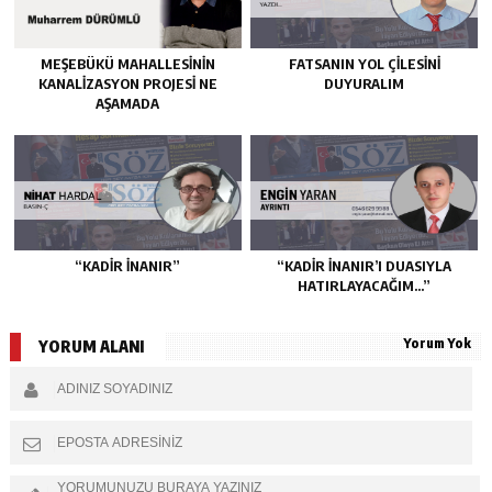
MEŞEBÜKÜ MAHALLESİNİN
FATSANIN YOL ÇİLESİNİ
KANALİZASYON PROJESİ NE
DUYURALIM
AŞAMADA
“KADIR İNANIR”
“KADIR İNANIR’I DUASIYLA
HATIRLAYACAĞIM…”
Yorum Yok
YORUM ALANI