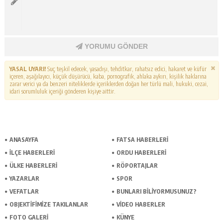
YORUMU GÖNDER
YASAL UYARI!
Suç teşkil edecek, yasadışı, tehditkar, rahatsız edici, hakaret ve küfür
içeren, aşağılayıcı, küçük düşürücü, kaba, pornografik, ahlaka aykırı, kişilik haklarına
zarar verici ya da benzeri niteliklerde içeriklerden doğan her türlü mali, hukuki, cezai,
idari sorumluluk içeriği gönderen kişiye aittir.
ANASAYFA
FATSA HABERLERI
İLÇE HABERLERI
ORDU HABERLERI
ÜLKE HABERLERI
RÖPORTAJLAR
YAZARLAR
SPOR
VEFATLAR
BUNLARI BILIYORMUSUNUZ?
OBJEKTIFIMIZE TAKILANLAR
VIDEO HABERLER
FOTO GALERI
KÜNYE