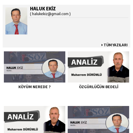
HALUK EKIZ
( halukekiz@gmail.com )
TÜM YAZILARI
KÖYÜM NEREDE ?
ÖZGÜRLÜĞÜN BEDELİ