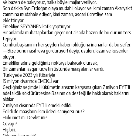
Ve bazen de bakıyoruz, halka böyle imajlar veriliyor.
Son dakika Syn Erdoğan olaya mudahil oluyor ve, kimi zaman Akaryakıt
zammına müdahale ediyor, kimi zaman, asgari ücretliye zam
eklettiriyor,
Emekliye SEYYANEN katkı yaptırıyor.
Bir anlamda muhataplardan geçer not alsada bazen de bu durum ters
tepiyor.
Cumhurbaşkanının her şeyden haberi olduğuna inananlar da bu sefer,
— Bize bunu nasıl reva gördürüyor! deyip, üzülen, kızan ve küsenler
oluyor .
Emekliler adına geldiğimiz noktaya bakacak olursak,
Bir zamanlar, asgari ücretin üstünde maaş alanlar vardı.
Türkiyede 2023 yılı itibariyle
15 milyon civarında EMEKLİ var.
Geçtiğimiz seçimde Hükümetin ansızın karşısına çıkan 7 milyon EYT’li
adeta kök söktürürcesine Basının da desteği ile haklı olarak haklarını
aldılar.
2 milyon civarında EYT’li emekli edildi.
Edildi de maaşlarını kim ödedi sanıyorsunuz?
Hükümet mi, Devlet mi?
Cevap ?
Hiç biri.
Ödeyen kim peki?