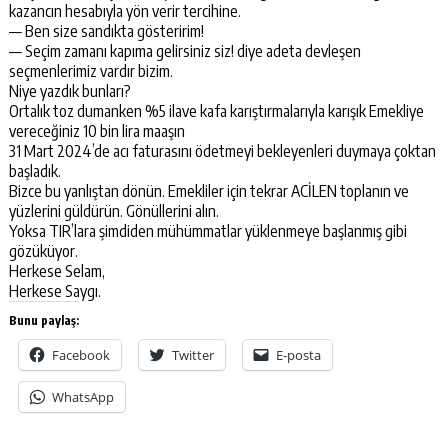
kazancın hesabıyla yön verir tercihine.
— Ben size sandıkta gösteririm!
— Seçim zamanı kapıma gelirsiniz siz! diye adeta devleşen
seçmenlerimiz vardır bizim.
Niye yazdık bunları?
Ortalık toz dumanken %5 ilave kafa karıştırmalarıyla karışık Emekliye
vereceğiniz 10 bin lira maaşın
31 Mart 2024’de acı faturasını ödetmeyi bekleyenleri duymaya çoktan
başladık.
Bizce bu yanlıştan dönün. Emekliler için tekrar ACİLEN toplanın ve
yüzlerini güldürün. Gönüllerini alın.
Yoksa TIR’lara şimdiden mühümmatlar yüklenmeye başlanmış gibi
gözüküyor.
Herkese Selam,
Herkese Saygı.
Bunu paylaş:
Facebook
Twitter
E-posta
WhatsApp