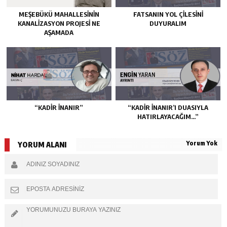
MEŞEBÜKÜ MAHALLESİNİN
FATSANIN YOL ÇİLESİNİ
KANALİZASYON PROJESİ NE
DUYURALIM
AŞAMADA
“KADIR İNANIR”
“KADIR İNANIR’I DUASIYLA
HATIRLAYACAĞIM…”
Yorum Yok
YORUM ALANI