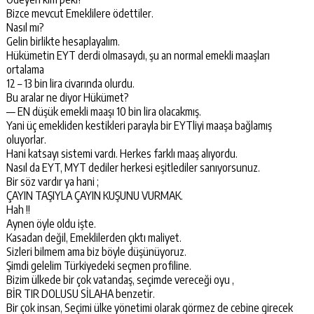
Bizce mevcut Emeklilere ödettiler.
Nasıl mı?
Gelin birlikte hesaplayalım.
Hükümetin EYT derdi olmasaydı, şu an normal emekli maaşları
ortalama
12 – 13 bin lira civarında olurdu.
Bu aralar ne diyor Hükümet?
— EN düşük emekli maaşı 10 bin lira olacakmış.
Yani üç emekliden kestikleri parayla bir EYTliyi maaşa bağlamış
oluyorlar.
Hani katsayı sistemi vardı. Herkes farklı maaş alıyordu.
Nasıl da EYT, MYT dediler herkesi eşitlediler sanıyorsunuz.
Bir söz vardır ya hani ;
ÇAYIN TAŞIYLA ÇAYIN KUŞUNU VURMAK.
Hah !!
Aynen öyle oldu işte.
Kasadan değil, Emeklilerden çıktı maliyet.
Sizleri bilmem ama biz böyle düşünüyoruz.
Şimdi gelelim Türkiyedeki seçmen profiline.
Bizim ülkede bir çok vatandaş, seçimde vereceği oyu ,
BİR TIR DOLUSU SİLAHA benzetir.
Bir çok insan, Seçimi ülke yönetimi olarak görmez de cebine girecek