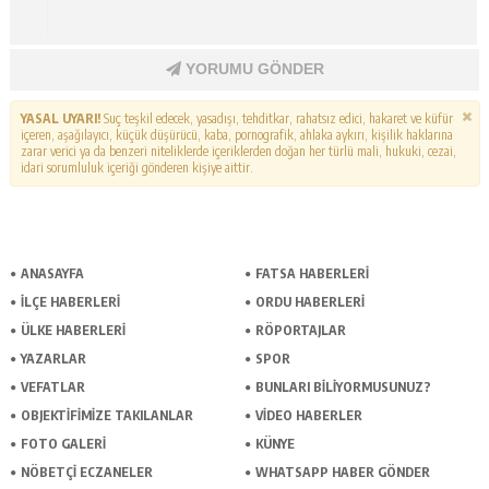
YORUMU GÖNDER
YASAL UYARI!
Suç teşkil edecek, yasadışı, tehditkar, rahatsız edici, hakaret ve küfür
içeren, aşağılayıcı, küçük düşürücü, kaba, pornografik, ahlaka aykırı, kişilik haklarına
zarar verici ya da benzeri niteliklerde içeriklerden doğan her türlü mali, hukuki, cezai,
idari sorumluluk içeriği gönderen kişiye aittir.
ANASAYFA
FATSA HABERLERI
İLÇE HABERLERI
ORDU HABERLERI
ÜLKE HABERLERI
RÖPORTAJLAR
YAZARLAR
SPOR
VEFATLAR
BUNLARI BILIYORMUSUNUZ?
OBJEKTIFIMIZE TAKILANLAR
VIDEO HABERLER
FOTO GALERI
KÜNYE
NÖBETÇI ECZANELER
WHATSAPP HABER GÖNDER