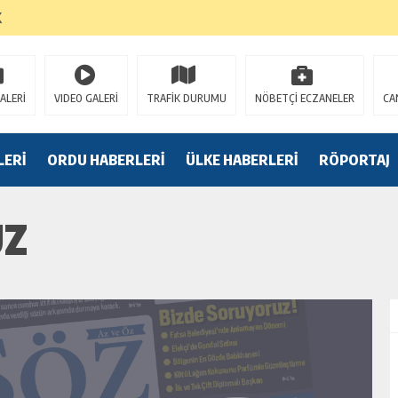
K
ALERİ
VIDEO GALERİ
TRAFİK DURUMU
NÖBETÇİ ECZANELER
CA
LERİ
ORDU HABERLERİ
ÜLKE HABERLERİ
RÖPORTAJ
UZ