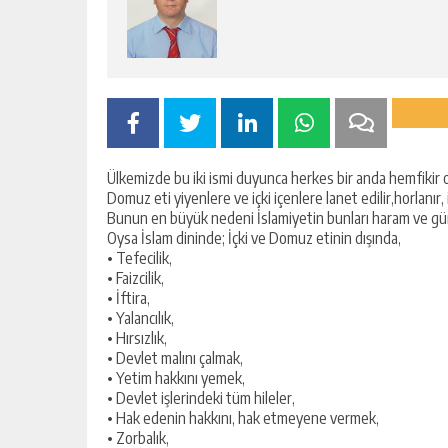
Ülkemizde bu iki ismi duyunca herkes bir anda hemfikir o
Domuz eti yiyenlere ve içki içenlere lanet edilir,horlanır, 
Bunun en büyük nedeni İslamiyetin bunları haram ve g
Oysa İslam dininde; İçki ve Domuz etinin dışında,
• Tefecilik,
• Faizcilik,
• İftira,
• Yalancılık,
• Hırsızlık,
• Devlet malını çalmak,
• Yetim hakkını yemek,
• Devlet işlerindeki tüm hileler,
• Hak edenin hakkını, hak etmeyene vermek,
• Zorbalık,