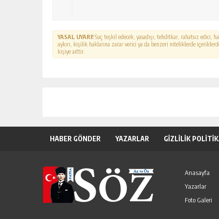
YASAL UYARI!
Suç teşkil edecek, yasadışı, tehditkar, rahatsız edici, 
aykırı, kişilik haklarına zarar verici ya da benzeri niteliklerde içerikl
kişiye aittir.
HABER GÖNDER
YAZARLAR
GİZLİLİK POLİTİ
Anasayfa
Yazarlar
Foto Galeri