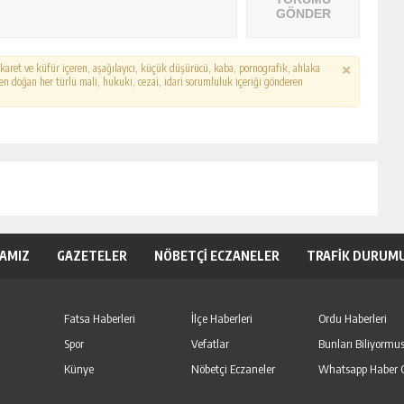
GÖNDER
hakaret ve küfür içeren, aşağılayıcı, küçük düşürücü, kaba, pornografik, ahlaka
erden doğan her türlü mali, hukuki, cezai, idari sorumluluk içeriği gönderen
KAMIZ
GAZETELER
NÖBETÇİ ECZANELER
TRAFİK DURUM
Fatsa Haberleri
İlçe Haberleri
Ordu Haberleri
Spor
Vefatlar
Bunları Biliyormu
Künye
Nöbetçi Eczaneler
Whatsapp Haber 