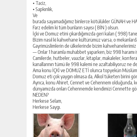
• Taciz,
• Sapkınlık,
Ve
Yusuf Yakan
burada sayamadığımız binlerce kötülükler GÜNAH ve HA
Farz edelim ki tüm bunların sayısı ( BİN ) olsun.
NE EKTİK, NE BİÇİC
İçki ve Domuz etini çıkardığımızda geri kalan ( 998) tane
Bizim nasıl ki kahvehane kültürümüz varsa, o mekanlarda
Gayrimüslimlerin de ülkelerinde bizim kahvehanelerimiz gibi
— Onlar 1 haramla muhabbet yaparken, biz 998 haramı 
Camilerde, hutbeler, vaazlar, kitaplar, makaleler, konfera
kanallarının tümü ile 998 kalemi ne azaltabiliyoruz ne de
Ama konu İÇKİ ve DOMUZ ETİ olunca topyekün Müslümanl
Domuz eti çok yaygın olmasa da, Alkol tüketen birini 
Ayrıca, konu Ahiret, Cennet ve Cehennem olduğunda, kend
dünyamızda onları Cehennemde kendimizi Cennette gö
NEDEN?
Herkese Selam,
Herkese Saygı.