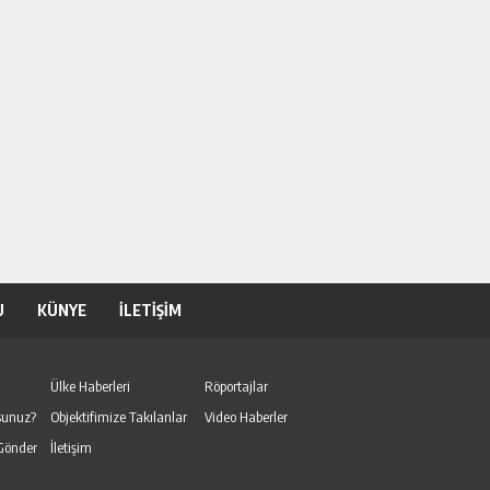
U
KÜNYE
İLETİŞİM
Ülke Haberleri
Röportajlar
sunuz?
Objektifimize Takılanlar
Video Haberler
Gönder
İletişim