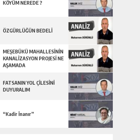
KÖYÜM NEREDE ?
ÖZGÜRLÜĞÜN BEDELİ
MEŞEBÜKÜ MAHALLESİNİN
KANALİZASYON PROJESİ NE
AŞAMADA
FATSANIN YOL ÇİLESİNİ
DUYURALIM
“Kadir İnanır”