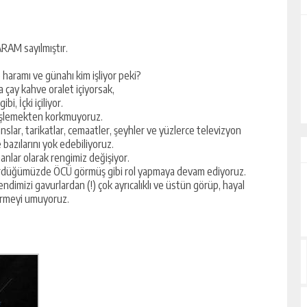
ALİHAN AKYAZI
RAM sayılmıştır.
EZ?
“İsmi Bile Korkutur Sizi!”
 haramı ve günahı kim işliyor peki?
 çay kahve oralet içiyorsak,
, İçki içiliyor.
işlemekten korkmuyoruz.
nslar, tarikatlar, cemaatler, şeyhler ve yüzlerce televizyon
 bazılarını yok edebiliyoruz.
ar olarak rengimiz değişiyor.
gördüğümüzde ÖCÜ görmüş gibi rol yapmaya devam ediyoruz.
imizi gavurlardan (!) çok ayrıcalıklı ve üstün görüp, hayal
rmeyi umuyoruz.