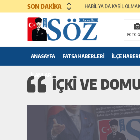
SON DAKİKA
HABİL YA DA KABİL OLMA
MEZUNİYET TÖRENLERİ
FOTO G
ANASAYFA
FATSA HABERLERİ
İLÇE HABER
İLANLAR
İÇKİ VE DOM