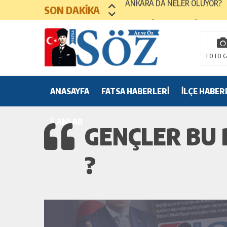
SON DAKİKA
HABİL YA DA KABİL OLMA
MEZUNİYET TÖRENLERİ
FOTO G
ANASAYFA
FATSA HABERLERİ
İLÇE HABER
İLANLAR
GENÇLER BU 
?