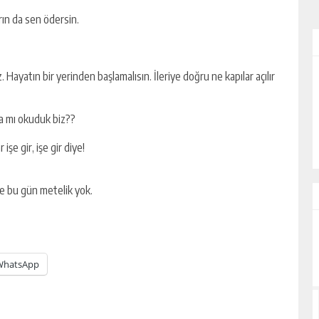
ın da sen ödersin.
. Hayatın bir yerinden başlamalısın. İleriye doğru ne kapılar açılır
ALİHAN AKYAZI
EZ?
“İsmi Bile Korkutur Sizi!”
na mı okuduk biz??
şe gir, işe gir diye!
 bu gün metelik yok.
WhatsApp