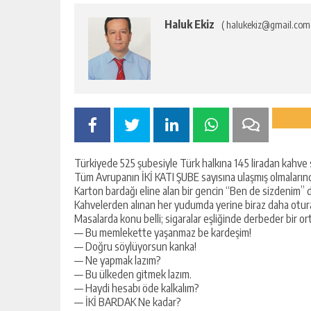
Haluk Ekiz
( halukekiz@gmail.com
Türkiyede 525 şubesiyle Türk halkına 145 liradan kahve
Tüm Avrupanın İKİ KATI ŞUBE sayısına ulaşmış olmalarında
Karton bardağı eline alan bir gencin “Ben de sizdenim” d
Kahvelerden alınan her yudumda yerine biraz daha otura
Masalarda konu belli; sigaralar eşliğinde derbeder bir or
— Bu memlekette yaşanmaz be kardeşim!
— Doğru söylüyorsun kanka!
— Ne yapmak lazım?
— Bu ülkeden gitmek lazım.
— Haydi hesabı öde kalkalım?
— İKİ BARDAK Ne kadar?