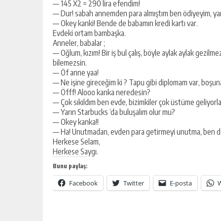
— 145 X2 = 290 lira efendim!
— Dur! sabah annemden para almıştım ben ödiyeyim, yar
— Okey kanki! Bende de babamın kredi kartı var.
Evdeki ortam bambaşka.
Anneler, babalar ;
— Oğlum, kızım! Bir iş bul çalış, böyle aylak aylak gezilmez
Yusuf Yakan
bilemezsin.
— Öf anne yaa!
NE EKTİK, NE BİÇİC
— Ne işine gireceğim ki ? Tapu gibi diplomam var, boşu
— Öfff! Alooo kanka neredesin?
— Çok sıkıldım ben evde, bizimkiler çok üstüme geliyorlar i
— Yarın Starbucks ‘da buluşalım olur mu?
— Okey kanka!!
— Ha! Unutmadan, evden para getirmeyi unutma, ben de
Herkese Selam,
Herkese Saygı.
Bunu paylaş:
Facebook
Twitter
E-posta