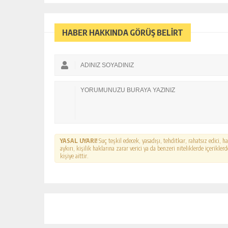
HABER HAKKINDA GÖRÜŞ BELİRT
YASAL UYARI!
Suç teşkil edecek, yasadışı, tehditkar, rahatsız edici, 
aykırı, kişilik haklarına zarar verici ya da benzeri niteliklerde içerikl
kişiye aittir.