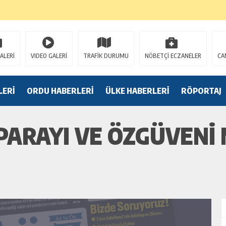
K
ALERİ
VIDEO GALERİ
TRAFİK DURUMU
NÖBETÇİ ECZANELER
CA
LERİ
ORDU HABERLERİ
ÜLKE HABERLERİ
RÖPORTAJ
PARAYI VE ÖZGÜVENİ