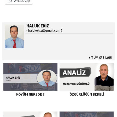
WhatsApp
HALUK EKIZ
( halukekiz@gmail.com )
TÜM YAZILARI
KÖYÜM NEREDE ?
ÖZGÜRLÜĞÜN BEDELİ