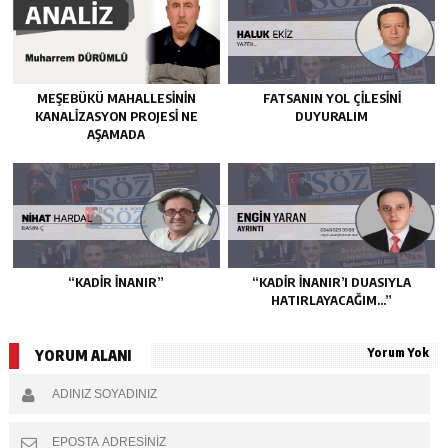
MEŞEBÜKÜ MAHALLESİNİN
FATSANIN YOL ÇİLESİNİ
KANALİZASYON PROJESİ NE
DUYURALIM
AŞAMADA
“KADIR İNANIR”
“KADIR İNANIR’I DUASIYLA
HATIRLAYACAĞIM…”
Yorum Yok
YORUM ALANI