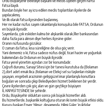
Ordu Büyükşehir Belediye başkanı ve meclis üyeleri geçen hafta
Fatsa’daydı.
Bundan böyle her ay icra edilen meclis toplantıları ilçelerde de
yapılacakmış.
Ve ilk olarak Fatsa ilçesinden başlanmış.
Her ne kadar nüfus sayım rakamlarıyla konuşulsa bile FATSA, Ordunun
en büyük ilçesidir.
Sayımlarda, çok eskiden kalma bir alışkanlık olarak,İller bankasından
daha fazla para alınsın diye herkes ilçesine gider.
Oranın nüfusunda gözükür.
O zaman da Fatsa, kısa süreliğine de olsa göç verir.
Yani dememiz o ki, Fatsa sadece nüfus değil, ticari hacim ve yoğunluk
bakımından da Ordunun en büyük ilçesidir.
Fatsa yerel yönetim açından zor bir konumdadır.
Coğrafi durumu, Sanayi Sitesi için bir tanesi kurutulsa da (Bolaman
2),dört adet ırmak Ilıca ,Bolaman ve Elekçi sel su taşkınları riskiyle
yaşayan, engebeli arazisinin gelişigüzel imar planlarıyla konutlara
boğulan ve sonrada çıkıp Belediyeden hizmet beklenen bir yerdir.
Çevre ilçelerden çok göç alan ve gün geçtikçe büyüyen
İL KAPASİTESİNDE bir şehirdir.
Ordu, Büyükşehir olduktan sonra çok büyük hizmetler aldı.
Bu hizmetlerde, başkanlık koltuğuna oturan iki ismin büyük etkisi oldu.
Kurucu başkan Enver Yılmaz, devamında, Hilmi Güler ‘in iktidar