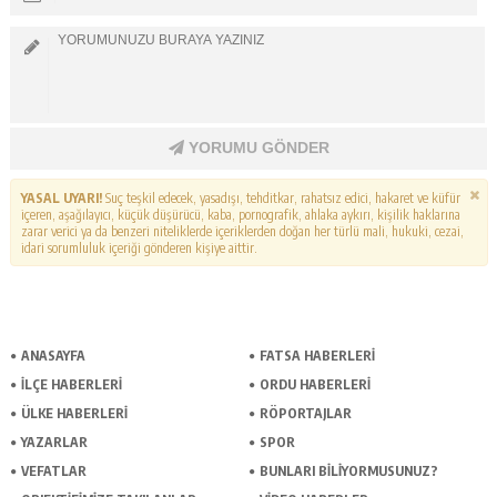
YORUMU GÖNDER
YASAL UYARI!
Suç teşkil edecek, yasadışı, tehditkar, rahatsız edici, hakaret ve küfür
içeren, aşağılayıcı, küçük düşürücü, kaba, pornografik, ahlaka aykırı, kişilik haklarına
zarar verici ya da benzeri niteliklerde içeriklerden doğan her türlü mali, hukuki, cezai,
idari sorumluluk içeriği gönderen kişiye aittir.
ANASAYFA
FATSA HABERLERI
İLÇE HABERLERI
ORDU HABERLERI
ÜLKE HABERLERI
RÖPORTAJLAR
YAZARLAR
SPOR
VEFATLAR
BUNLARI BILIYORMUSUNUZ?