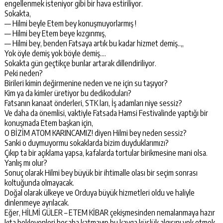
engellenmek isteniyor gibi bir hava estiriliyor.
Sokakta,
— Hilmi beyle Etem bey konuşmuyorlarmış !
— Hilmi bey Etem beye kızgınmış,
— Hilmi bey, benden Fatsaya artık bu kadar hizmet demiş..,,
Yok öyle demiş yok böyle demiş….
Sokakta gün geçtikçe bunlar artarak dillendiriliyor.
Peki neden?
Birileri kimin değirmenine neden ve ne için su taşıyor?
Kim ya da kimler üretiyor bu dedikoduları?
Fatsanın kanaat önderleri, STK ları, İş adamları niye sessiz?
Ve daha da önemlisi, vaktiyle Fatsada Hamsi Festivalinde yaptığı bir
konuşmada Etem başkan için,
O BİZİM ATOM KARINCAMIZ! diyen Hilmi bey neden sessiz?
Sanki o duymuyormu sokaklarda bizim duyduklarımızı?
Çıkıp ta bir açıklama yapsa, kafalarda tortular birikmesine mani olsa.
Yanlış mı olur?
Sonuç olarak Hilmi bey büyük bir ihtimalle olası bir seçim sonrası
koltuğunda olmayacak.
Doğal olarak ülkeye ve Orduya büyük hizmetleri oldu ve haliyle
dinlenmeye ayrılacak.
Eğer, HİLMİ GÜLER – ETEM KİBAR çekişmesinden nemalanmaya hazır
kıta bekleyenleri hesaba katmayıp bu kavga küslük algısını yok etmek