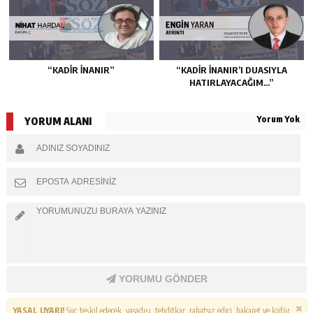
“KADIR İNANIR”
“KADIR İNANIR’I DUASIYLA
HATIRLAYACAĞIM…”
Yorum Yok
YORUM ALANI
YORUMU GÖNDER
YASAL UYARI!
Suç teşkil edecek, yasadışı, tehditkar, rahatsız edici, hakaret ve küfür