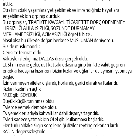
ettik.
Etrafımızdaki yaşamlara yetişebilmek ve imrendiğimiz hayatlara
erişebilmek için çırpınıp durduk.
Bu çırpınışlar, TRAFİKTE KAVGAYI, TİCARETTE BORÇ ÖDEMEMEYİ,
HIRSIZLIĞI AHLAKSIZLIĞI, SÖZÜNDE DURMAMAYI,
MERHAMETSİZLİĞİ, ACIMASIZLIĞI öğretti bize .
Nasıl olsa bu ülkede doğan herkese MÜSLÜMAN deniyordu.
Biz de müslümandık.
Gerisi teferruat oldu.
Vaktiyle izlediğimiz DALLAS dizisi gerçek oldu.
LUSİ nin evine gelip, üst kattaki odasına girip birlikte vakit geçiren
erkek arkadaşına kızarken, bizim kızlar ve oğlanlar da aynısını yapmaya
başladı.
İzin vermeyen aileler dışlandı, horlandı, gerici olarak yaftalandı.
Kızları, kadınları açtık,
MUZ gibi SOYDUK.
Büyük küçük tanınmaz oldu.
Evlerde yemek demode oldu.
Ev yemekleri adıyla kahvaltılar dahil dışarıya taşındık.
Evleri sadece yatmak için Otel gibi kullanmaya başladık.
Her türlü ahlaksızlığın sergilendiği diziler reyting rekorları kırdı.
KADIN değersizleştirildi.