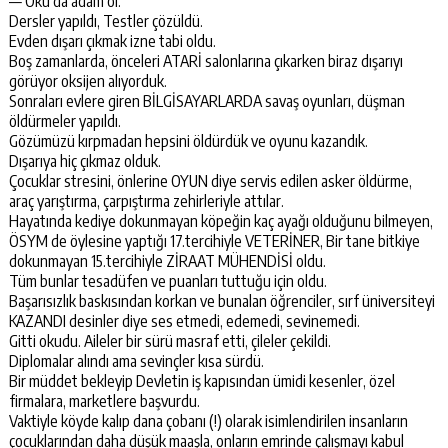
— Oku da adam ol.
Dersler yapıldı, Testler çözüldü.
Evden dışarı çıkmak izne tabi oldu.
Boş zamanlarda, önceleri ATARİ salonlarına çıkarken biraz dışarıyı
görüyor oksijen alıyorduk.
Sonraları evlere giren BİLGİSAYARLARDA savaş oyunları, düşman
öldürmeler yapıldı.
Gözümüzü kırpmadan hepsini öldürdük ve oyunu kazandık.
Dışarıya hiç çıkmaz olduk.
Çocuklar stresini, önlerine OYUN diye servis edilen asker öldürme,
araç yarıştırma, çarpıştırma zehirleriyle attılar.
Hayatında kediye dokunmayan köpeğin kaç ayağı olduğunu bilmeyen,
ÖSYM de öylesine yaptığı 17.tercihiyle VETERİNER, Bir tane bitkiye
dokunmayan 15.tercihiyle ZİRAAT MÜHENDİSİ oldu.
Tüm bunlar tesadüfen ve puanları tuttuğu için oldu.
Başarısızlık baskısından korkan ve bunalan öğrenciler, sırf üniversiteyi
KAZANDI desinler diye ses etmedi, edemedi, sevinemedi.
Gitti okudu. Aileler bir sürü masraf etti, çileler çekildi.
Diplomalar alındı ama sevinçler kısa sürdü.
Bir müddet bekleyip Devletin iş kapısından ümidi kesenler, özel
firmalara, marketlere başvurdu.
Vaktiyle köyde kalıp dana çobanı (!) olarak isimlendirilen insanların
çocuklarından daha düşük maaşla, onların emrinde çalışmayı kabul