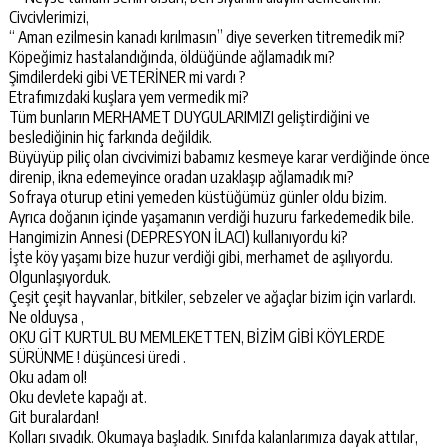
Civcivlerimizi,
“ Aman ezilmesin kanadı kırılmasın” diye severken titremedik mi?
Köpeğimiz hastalandığında, öldüğünde ağlamadık mı?
Şimdilerdeki gibi VETERİNER mi vardı ?
Etrafımızdaki kuşlara yem vermedik mi?
Tüm bunların MERHAMET DUYGULARIMIZI geliştirdiğini ve
beslediğinin hiç farkında değildik.
Büyüyüp piliç olan civcivimizi babamız kesmeye karar verdiğinde önce
direnip, ikna edemeyince oradan uzaklaşıp ağlamadık mı?
Sofraya oturup etini yemeden küstüğümüz günler oldu bizim.
Ayrıca doğanın içinde yaşamanın verdiği huzuru farkedemedik bile.
Hangimizin Annesi (DEPRESYON İLACI) kullanıyordu ki?
İşte köy yaşamı bize huzur verdiği gibi, merhamet de aşılıyordu.
Olgunlaşıyorduk.
Çeşit çeşit hayvanlar, bitkiler, sebzeler ve ağaçlar bizim için varlardı.
Ne olduysa ,
OKU GİT KURTUL BU MEMLEKETTEN, BİZİM GİBİ KÖYLERDE
SÜRÜNME ! düşüncesi üredi .
Oku adam ol!
Oku devlete kapağı at.
Git buralardan!
Kolları sıvadık. Okumaya başladık. Sınıfda kalanlarımıza dayak attılar,