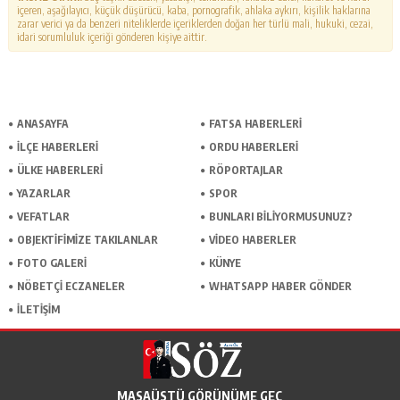
içeren, aşağılayıcı, küçük düşürücü, kaba, pornografik, ahlaka aykırı, kişilik haklarına
zarar verici ya da benzeri niteliklerde içeriklerden doğan her türlü mali, hukuki, cezai,
idari sorumluluk içeriği gönderen kişiye aittir.
ANASAYFA
FATSA HABERLERI
İLÇE HABERLERI
ORDU HABERLERI
ÜLKE HABERLERI
RÖPORTAJLAR
YAZARLAR
SPOR
VEFATLAR
BUNLARI BILIYORMUSUNUZ?
OBJEKTIFIMIZE TAKILANLAR
VIDEO HABERLER
FOTO GALERI
KÜNYE
NÖBETÇI ECZANELER
WHATSAPP HABER GÖNDER
İLETIŞIM
MASAÜSTÜ GÖRÜNÜME GEÇ