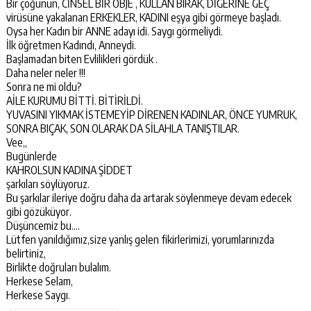
Bir çoğunun, CİNSEL BİR OBJE , KULLAN BIRAK, DİĞERİNE GEÇ
virüsüne yakalanan ERKEKLER, KADINI eşya gibi görmeye başladı.
Oysa her Kadın bir ANNE adayı idi. Saygı görmeliydi.
İlk öğretmen Kadındı, Anneydi.
Başlamadan biten Evlilikleri gördük .
Daha neler neler !!!
Sonra ne mi oldu?
AİLE KURUMU BİTTİ. BİTİRİLDİ.
YUVASINI YIKMAK İSTEMEYİP DİRENEN KADINLAR, ÖNCE YUMRUK,
SONRA BIÇAK, SON OLARAK DA SİLAHLA TANIŞTILAR.
Vee,,
Bugünlerde
KAHROLSUN KADINA ŞİDDET
şarkıları söylüyoruz.
Bu şarkılar ileriye doğru daha da artarak söylenmeye devam edecek
gibi gözüküyor.
Düşüncemiz bu….
Lütfen yanıldığımız,size yanlış gelen fikirlerimizi, yorumlarınızda
belirtiniz,
Birlikte doğruları bulalım.
Herkese Selam,
Herkese Saygı.