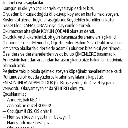
tembel diye aşağıladılar.
Komşunun okuyan çocuklarıyla kıyaslayıp ezdiler bizi.
O yüzden bir kuşak doğdu ki, okuyup köylerden kurtulmak isteyen.
Köyler kötülendi, köylüler aşağılandı. Köydekiler kendilerini kötü
hissettiler. DANA ÇOBANI diye alay cümlesi türedi.
Okumazsan aha şöyle KOYUN ÇOBANI olursun dendi.
Okuduk, yırttık kendimizi, bir gün karşımıza dershaneler(!) çıkarıldı.
O dönemlerdeki, Memurlar, Öğretmenler, Hakim Savcı Doktor velhasıl
kim varsa okullardaki derslerle adam (!) olurken bize okul yetirilmedi.
Özel ders ve dershanelerden vakit bulup ÇİMENLERE basamadık.
Annesinin kanatları arasından kafasını çıkarıp bize bakan bir civcivimiz
olamadı artık.
Peşimize takılıp okula gelmek isteyen köpeğimiz hayallerimizde kaldı.
Ruhumuzu bir odada yüzlerce kitabın sayfalarına kapattık.
EN SONUNDA ADAM OLDUK (!) . Bir işe yerleştik. Devlet iyi para
veriyordu. Okuyamayanlar da ŞEHERLİ olmuştu.
Çocuklarımız ;
— Anneee, bak KEDİ!!
— Aaa bak ne güzel KÖPEK!
— Çocuğum !! CIS, CIS onlar !!
— Hem sen ödevini yaptın mı bakayım?
— Hadi şimdi biraz test çöz.