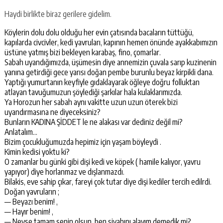
Haydi birlikte biraz gerilere gidelim.
Köylerin dolu dolu olduğu her evin çatısında bacaların tüttüğü,
kapılarda civcivler, kedi yavruları, kapının hemen önünde ayakkabımızın
üstüne yatmış bizi bekleyen karabaş, fino, çomarlar.
Sabah uyandığımızda, üşümesin diye annemizin çuvala sarıp kuzinenin
yanına getirdiği gece yarısı doğan pembe burunlu beyaz kirpikli dana.
Yaptığı yumurtanın keyfiyle gıdaklayarak öğleye doğru folluktan
atlayan tavuğumuzun şöylediği şarkılar hala kulaklarımızda.
Ya Horozun her sabah aynı vakitte uzun uzun öterek bizi
uyandırmasına ne diyeceksiniz?
Bunların KADINA ŞİDDET le ne alakası var dediniz değil mi?
Anlatalım…
Bizim çocukluğumuzda hepimiz için yaşam böyleydi .
Kimin kedisi yoktu ki?
O zamanlar bu günki gibi dişi kedi ve köpek ( hamile kalıyor, yavru
yapıyor) diye horlanmaz ve dışlanmazdı.
Bilakis, eve sahip çıkar, fareyi çok tutar diye dişi kediler tercih edilrdi.
Doğan yavruların ;
— Beyazı benim! ,
— Hayır benim! ,
— Neyse tamam senin olsun, ben siyahını alayım demedik mi?