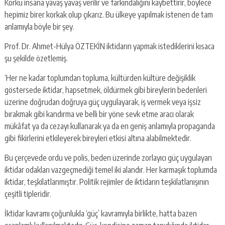
Korku insana yavaş yavaş verilir ve farkındalığını kaybettirir, böylece
hepimiz birer korkak olup çıkarız. Bu ülkeye yapılmak istenen de tam
anlamıyla böyle bir şey.
Prof. Dr. Ahmet-Hülya ÖZTEKİN iktidarın yapmak istediklerini kısaca
şu şekilde özetlemiş.
‘Her ne kadar toplumdan topluma, kültürden kültüre değişiklik
göstersede iktidar, hapsetmek, öldürmek gibi bireylerin bedenleri
üzerine doğrudan doğruya güç uygulayarak, iş vermek veya işsiz
bırakmak gibi kandırma ve belli bir yöne sevk etme aracı olarak
mükâfat ya da cezayı kullanarak ya da en geniş anlamıyla propaganda
gibi fikirlerini etkileyerek bireyleri etkisi altına alabilmektedir.
Bu çerçevede ordu ve polis, beden üzerinde zorlayıcı güç uygulayan
iktidar odakları vazgeçmediği temel iki alandır. Her karmaşık toplumda
iktidar, teşkilatlanmıştır. Politik rejimler de iktidarın teşkilatlanışının
çeşitli tipleridir.
İktidar kavramı çoğunlukla ‘güç’ kavramıyla birlikte, hatta bazen