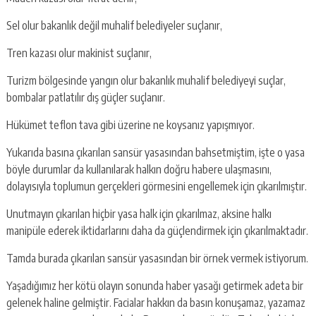
Sel olur bakanlık değil muhalif belediyeler suçlanır,
Tren kazası olur makinist suçlanır,
Turizm bölgesinde yangın olur bakanlık muhalif belediyeyi suçlar,
bombalar patlatılır dış güçler suçlanır.
Hükümet teflon tava gibi üzerine ne koysanız yapışmıyor.
Yukarıda basına çıkarılan sansür yasasından bahsetmiştim, işte o yasa
böyle durumlar da kullanılarak halkın doğru habere ulaşmasını,
dolayısıyla toplumun gerçekleri görmesini engellemek için çıkarılmıştır.
Unutmayın çıkarılan hiçbir yasa halk için çıkarılmaz, aksine halkı
manipüle ederek iktidarlarını daha da güçlendirmek için çıkarılmaktadır.
Tamda burada çıkarılan sansür yasasından bir örnek vermek istiyorum.
Yaşadığımız her kötü olayın sonunda haber yasağı getirmek adeta bir
gelenek haline gelmiştir. Facialar hakkın da basın konuşamaz, yazamaz