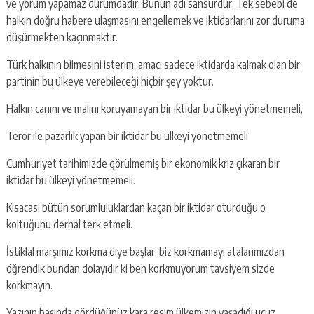
ve yorum yapamaz durumdadır. Bunun adı sansürdür. Tek sebebi de
halkın doğru habere ulaşmasını engellemek ve iktidarlarını zor duruma
düşürmekten kaçınmaktır.
Türk halkının bilmesini isterim, amacı sadece iktidarda kalmak olan bir
partinin bu ülkeye verebileceği hiçbir şey yoktur.
Halkın canını ve malını koruyamayan bir iktidar bu ülkeyi yönetmemeli,
Terör ile pazarlık yapan bir iktidar bu ülkeyi yönetmemeli
Cumhuriyet tarihimizde görülmemiş bir ekonomik kriz çıkaran bir
iktidar bu ülkeyi yönetmemeli.
Kısacası bütün sorumluluklardan kaçan bir iktidar oturduğu o
koltuğunu derhal terk etmeli.
İstiklal marşımız korkma diye başlar, biz korkmamayı atalarımızdan
öğrendik bundan dolayıdır ki ben korkmuyorum tavsiyem sizde
korkmayın.
Yazının başında gördüğünüz kara resim ülkemizin yaşadığı ucuz