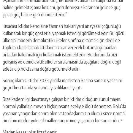
eşanlamlı kullanılmaktadır. Güç, kendisine zaman tanıdığında iktidar
haline gelmekte; ama kriz anı, geri dönüşsüz karar anı gelince güç
çıplak güç haline geri dönmektedir.”
Kısacası iktidar kendisine tanınan hakları yani anayasal çoğunluğu
kullanarak bir güç gösterisi yapmak istediği görülmektedir. Bu gücü
ülkesini modern demokratik ülkeler sınıfına çıkarmak için değil de
toplumu baskılamak iktidarına zarar verecek bütün argümanları
ortadan kaldırmak için kullanmak istemektedir. Bu durumda bizi
gelişmiş ve demokratik ülkeler sıralamasında aşağılara doğru değil
adeta dip noktasına doğru götürmektedir.
Sonuç olarak iktidar 2023 yılında meclisten Basına sansür yasasını
geçirirken tamda yukarıda yazdıklarımı yaptı.
Bize kaderciliği dayatmaya çalışan bir iktidar olduğunu unutmayın.
Normal yollarla ölmeyen hiçbir insana eceliyle öldü denemez. Bolu’da
yaşanan yangından sonra ölen vatandaşlarımızın ölümü sizce normal
bir ölüm müdür yoksa ihmaller sonucumu yaşanılan bir son mudur?
Maden kazası olur fıtrat denir,