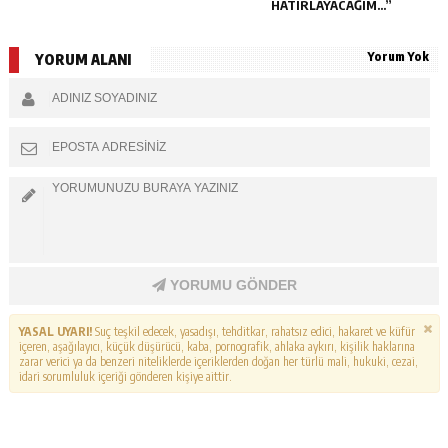
HATIRLAYACAĞIM…”
Yorum Yok
YORUM ALANI
YORUMU GÖNDER
YASAL UYARI!
Suç teşkil edecek, yasadışı, tehditkar, rahatsız edici, hakaret ve küfür
içeren, aşağılayıcı, küçük düşürücü, kaba, pornografik, ahlaka aykırı, kişilik haklarına
zarar verici ya da benzeri niteliklerde içeriklerden doğan her türlü mali, hukuki, cezai,
idari sorumluluk içeriği gönderen kişiye aittir.