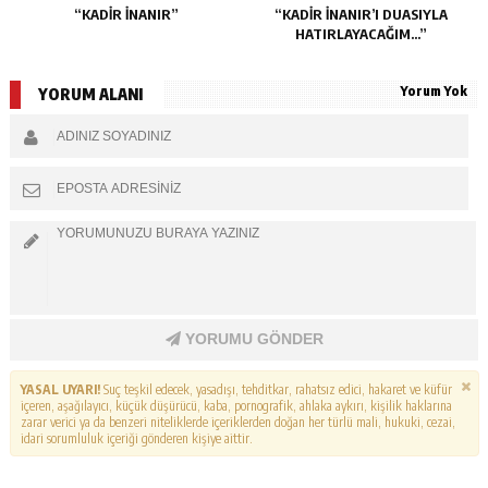
“KADIR İNANIR”
“KADIR İNANIR’I DUASIYLA
HATIRLAYACAĞIM…”
Yorum Yok
YORUM ALANI
YORUMU GÖNDER
YASAL UYARI!
Suç teşkil edecek, yasadışı, tehditkar, rahatsız edici, hakaret ve küfür
içeren, aşağılayıcı, küçük düşürücü, kaba, pornografik, ahlaka aykırı, kişilik haklarına
zarar verici ya da benzeri niteliklerde içeriklerden doğan her türlü mali, hukuki, cezai,
idari sorumluluk içeriği gönderen kişiye aittir.