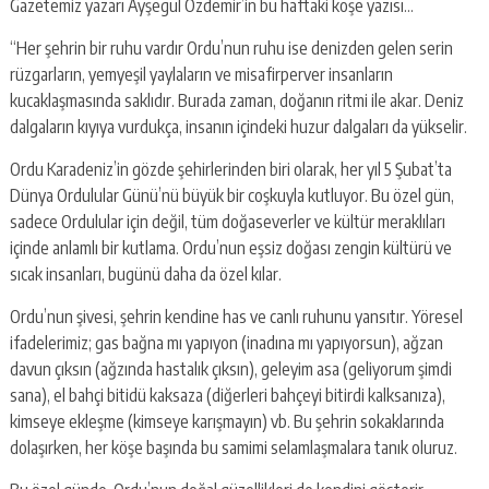
Gazetemiz yazarı Ayşegül Özdemir’in bu haftaki köşe yazısı…
“Her şehrin bir ruhu vardır Ordu’nun ruhu ise denizden gelen serin
rüzgarların, yemyeşil yaylaların ve misafirperver insanların
kucaklaşmasında saklıdır. Burada zaman, doğanın ritmi ile akar. Deniz
dalgaların kıyıya vurdukça, insanın içindeki huzur dalgaları da yükselir.
Ordu Karadeniz’in gözde şehirlerinden biri olarak, her yıl 5 Şubat’ta
Dünya Ordulular Günü’nü büyük bir coşkuyla kutluyor. Bu özel gün,
sadece Ordulular için değil, tüm doğaseverler ve kültür meraklıları
içinde anlamlı bir kutlama. Ordu’nun eşsiz doğası zengin kültürü ve
sıcak insanları, bugünü daha da özel kılar.
Ordu’nun şivesi, şehrin kendine has ve canlı ruhunu yansıtır. Yöresel
ifadelerimiz; gas bağna mı yapıyon (inadına mı yapıyorsun), ağzan
davun çıksın (ağzında hastalık çıksın), geleyim asa (geliyorum şimdi
sana), el bahçi bitidü kaksaza (diğerleri bahçeyi bitirdi kalksanıza),
kimseye ekleşme (kimseye karışmayın) vb. Bu şehrin sokaklarında
dolaşırken, her köşe başında bu samimi selamlaşmalara tanık oluruz.