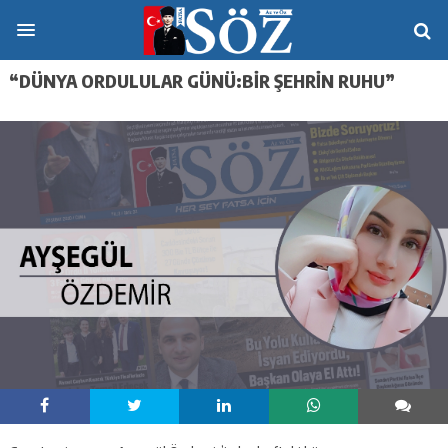
“DÜNYA ORDULULAR GÜNÜ:BİR ŞEHRİN RUHU”