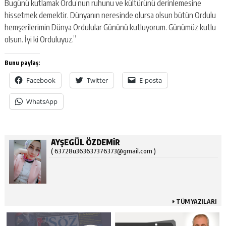
Bugünü kutlamak Ordu’nun ruhunu ve kültürünü derinlemesine
hissetmek demektir. Dünyanın neresinde olursa olsun bütün Ordulu
hemşerilerimin Dünya Ordulular Gününü kutluyorum. Günümüz kutlu
olsun. İyi ki Orduluyuz.”
Bunu paylaş:
Facebook
Twitter
E-posta
WhatsApp
AYŞEGÜL ÖZDEMİR
( 63728u363637376373@gmail.com )
TÜM YAZILARI