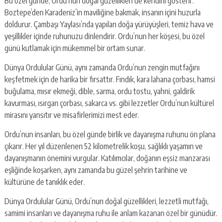
Bu özel günde, Ordu’nun doğal güzellikleri de kendini gösterir.
Boztepe’den Karadeniz’in maviliğine bakmak, insanın içini huzurla
doldurur. Çambaşı Yaylası’nda yapılan doğa yürüyüşleri, temiz hava ve
yeşillikler içinde ruhunuzu dinlendirir. Ordu’nun her köşesi, bu özel
günü kutlamak için mükemmel bir ortam sunar.
Dünya Ordulular Günü, aynı zamanda Ordu’nun zengin mutfağını
keşfetmek için de harika bir fırsattır. Fındık, kara lahana çorbası, hamsi
buğulama, mısır ekmeği, dible, sarma, ordu tostu, yahni, galdirik
kavurması, ısırgan çorbası, sakarca vs. gibi lezzetler Ordu’nun kültürel
mirasını yansıtır ve misafirlerimizi mest eder.
Ordu’nun insanları, bu özel günde birlik ve dayanışma ruhunu ön plana
çıkarır. Her yıl düzenlenen 52 kilometrelik koşu, sağlıklı yaşamın ve
dayanışmanın önemini vurgular. Katılımcılar, doğanın eşsiz manzarası
eşliğinde koşarken, aynı zamanda bu güzel şehrin tarihine ve
kültürüne de tanıklık eder.
Dünya Ordulular Günü, Ordu’nun doğal güzellikleri, lezzetli mutfağı,
samimi insanları ve dayanışma ruhu ile anlam kazanan özel bir günüdür.