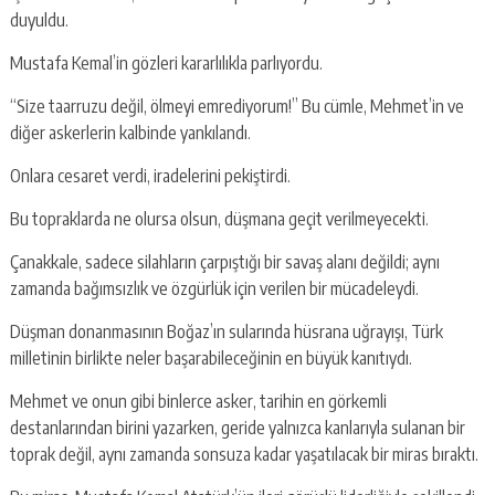
duyuldu.
Mustafa Kemal’in gözleri kararlılıkla parlıyordu.
“Size taarruzu değil, ölmeyi emrediyorum!” Bu cümle, Mehmet’in ve
diğer askerlerin kalbinde yankılandı.
Onlara cesaret verdi, iradelerini pekiştirdi.
Bu topraklarda ne olursa olsun, düşmana geçit verilmeyecekti.
Çanakkale, sadece silahların çarpıştığı bir savaş alanı değildi; aynı
zamanda bağımsızlık ve özgürlük için verilen bir mücadeleydi.
Düşman donanmasının Boğaz’ın sularında hüsrana uğrayışı, Türk
milletinin birlikte neler başarabileceğinin en büyük kanıtıydı.
Mehmet ve onun gibi binlerce asker, tarihin en görkemli
destanlarından birini yazarken, geride yalnızca kanlarıyla sulanan bir
toprak değil, aynı zamanda sonsuza kadar yaşatılacak bir miras bıraktı.