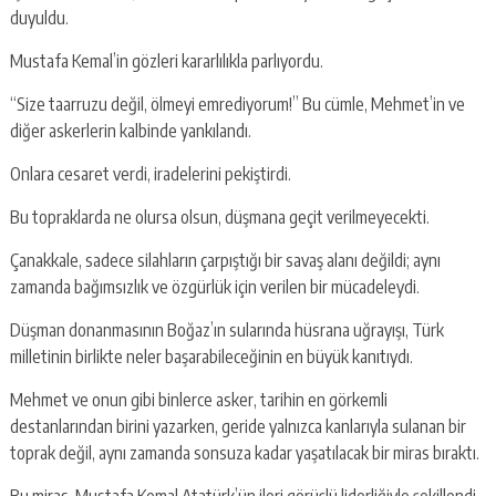
duyuldu.
Mustafa Kemal’in gözleri kararlılıkla parlıyordu.
“Size taarruzu değil, ölmeyi emrediyorum!” Bu cümle, Mehmet’in ve
diğer askerlerin kalbinde yankılandı.
Onlara cesaret verdi, iradelerini pekiştirdi.
Bu topraklarda ne olursa olsun, düşmana geçit verilmeyecekti.
Çanakkale, sadece silahların çarpıştığı bir savaş alanı değildi; aynı
zamanda bağımsızlık ve özgürlük için verilen bir mücadeleydi.
Düşman donanmasının Boğaz’ın sularında hüsrana uğrayışı, Türk
milletinin birlikte neler başarabileceğinin en büyük kanıtıydı.
Mehmet ve onun gibi binlerce asker, tarihin en görkemli
destanlarından birini yazarken, geride yalnızca kanlarıyla sulanan bir
toprak değil, aynı zamanda sonsuza kadar yaşatılacak bir miras bıraktı.