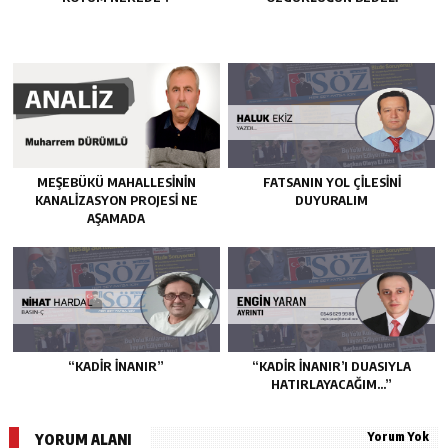
MEŞEBÜKÜ MAHALLESİNİN
FATSANIN YOL ÇİLESİNİ
KANALİZASYON PROJESİ NE
DUYURALIM
AŞAMADA
“KADIR İNANIR”
“KADIR İNANIR’I DUASIYLA
HATIRLAYACAĞIM…”
Yorum Yok
YORUM ALANI