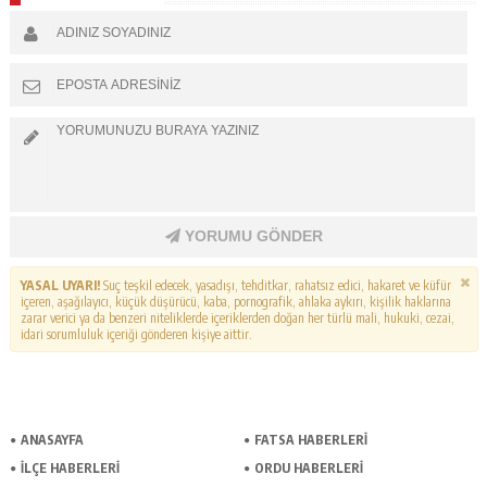
YORUMU GÖNDER
YASAL UYARI!
Suç teşkil edecek, yasadışı, tehditkar, rahatsız edici, hakaret ve küfür
içeren, aşağılayıcı, küçük düşürücü, kaba, pornografik, ahlaka aykırı, kişilik haklarına
zarar verici ya da benzeri niteliklerde içeriklerden doğan her türlü mali, hukuki, cezai,
idari sorumluluk içeriği gönderen kişiye aittir.
ANASAYFA
FATSA HABERLERI
İLÇE HABERLERI
ORDU HABERLERI