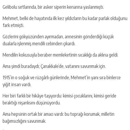
Gelibolu sırtlarında, bir asker siperin kenarına yaslanmıştı.
Mehmet, belki de hayatında ilk kez yıldızların bu kadar parlak olduğunu
fark etmişti.
Gözlerini gökyüzünden ayırmadan, annesinin gönderdiği küçük
dualarla işlenmiş mendili cebinden çıkardı.
Mendilin kokusuyla beraber memleketinin sıcaklığı da aklına geldi.
Ama şimdi buradaydı; Çanakkale’de, vatanını savunmak için.
1915’in o soğuk ve rüzgârlı günlerinde, Mehmet’in yanı sıra binlerce
yiğit insan vardı.
Her biri farklı bir hikâye taşıyordu: kimisi çocuklarını, kimisi geride
bıraktığı nişanlısını düşünüyordu.
Ama hepsinin ortak bir amacı vardı: bu toprağı korumak, milletin
bağımsızlığını savunmak.