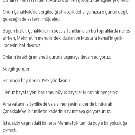
Bu miras, Mustafa Kemal Atatürk’ün ileri görüşlü liderliğiyle şekillendi.
Onun Çanakkale’de sergilediği stratejik deha, yalnızca o günün değil,
geleceğin de zaferini müjdeledi.
Bugün bizler, Çanakkale’nin sessiz tanıkları olan bu topraklarda nefes
alırken, Mehmet’in mendilindeki duaları ve Mustafa Kemal’in çelik
iradesini hatırlıyoruz.
Onların bıraktığı emaneti gururla taşımaya devam ediyoruz.
Sevgili gençler,
Bir an için hayal edin; 1915 yılındasınız.
Henüz hayata yeni başlamış, büyük hayaller kuran bir gençsiniz.
Ama vatanınız tehlikede ve siz, her şeyinizi geride bırakarak
Çanakkale’ye, bir milletin kaderini savunmaya gidiyorsunuz.
İşte, sizin yaşınızdaki binlerce Mehmetçik tam da böyle bir yolculuğa
çıkmıştı.