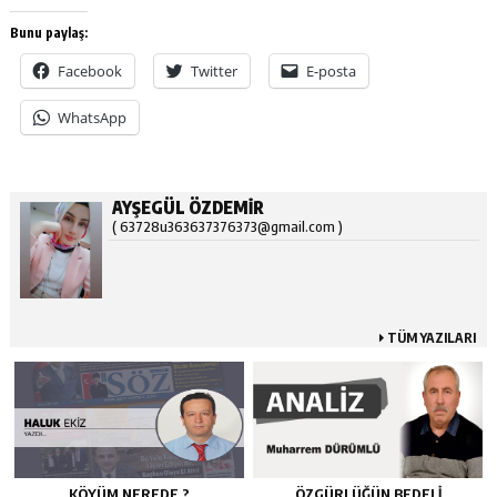
Bunu paylaş:
Facebook
Twitter
E-posta
WhatsApp
AYŞEGÜL ÖZDEMİR
( 63728u363637376373@gmail.com )
TÜM YAZILARI
KÖYÜM NEREDE ?
ÖZGÜRLÜĞÜN BEDELİ