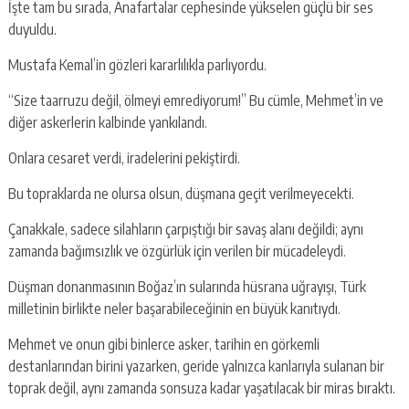
İşte tam bu sırada, Anafartalar cephesinde yükselen güçlü bir ses
duyuldu.
Mustafa Kemal’in gözleri kararlılıkla parlıyordu.
“Size taarruzu değil, ölmeyi emrediyorum!” Bu cümle, Mehmet’in ve
diğer askerlerin kalbinde yankılandı.
Onlara cesaret verdi, iradelerini pekiştirdi.
Bu topraklarda ne olursa olsun, düşmana geçit verilmeyecekti.
Çanakkale, sadece silahların çarpıştığı bir savaş alanı değildi; aynı
zamanda bağımsızlık ve özgürlük için verilen bir mücadeleydi.
Düşman donanmasının Boğaz’ın sularında hüsrana uğrayışı, Türk
milletinin birlikte neler başarabileceğinin en büyük kanıtıydı.
Mehmet ve onun gibi binlerce asker, tarihin en görkemli
destanlarından birini yazarken, geride yalnızca kanlarıyla sulanan bir
toprak değil, aynı zamanda sonsuza kadar yaşatılacak bir miras bıraktı.