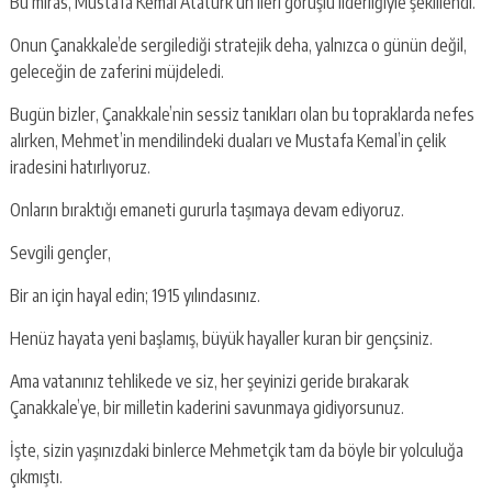
Bu miras, Mustafa Kemal Atatürk’ün ileri görüşlü liderliğiyle şekillendi.
Onun Çanakkale’de sergilediği stratejik deha, yalnızca o günün değil,
geleceğin de zaferini müjdeledi.
Bugün bizler, Çanakkale’nin sessiz tanıkları olan bu topraklarda nefes
alırken, Mehmet’in mendilindeki duaları ve Mustafa Kemal’in çelik
iradesini hatırlıyoruz.
Onların bıraktığı emaneti gururla taşımaya devam ediyoruz.
Sevgili gençler,
Bir an için hayal edin; 1915 yılındasınız.
Henüz hayata yeni başlamış, büyük hayaller kuran bir gençsiniz.
Ama vatanınız tehlikede ve siz, her şeyinizi geride bırakarak
Çanakkale’ye, bir milletin kaderini savunmaya gidiyorsunuz.
İşte, sizin yaşınızdaki binlerce Mehmetçik tam da böyle bir yolculuğa
çıkmıştı.