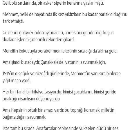
Gelibolu sırtlarında, bir asker siperin kenarına yaslanmıştı.
Mehmet, belki de hayatında ilk kez yıldızların bu kadar parlak olduğunu
fark etmişti.
Gözlerini gökyüzünden ayırmadan, annesinin gönderdiği küçük
dualarla işlenmiş mendili cebinden çıkardı.
Mendilin kokusuyla beraber memleketinin sıcaklığı da aklına geldi.
Ama şimdi buradaydı; Çanakkale’de, vatanını savunmak için.
1915’in o soğuk ve rüzgârlı günlerinde, Mehmet’in yanı sıra binlerce
yiğit insan vardı.
Her biri farklı bir hikâye taşıyordu: kimisi çocuklarını, kimisi geride
bıraktığı nişanlısını düşünüyordu.
Ama hepsinin ortak bir amacı vardı: bu toprağı korumak, milletin
bağımsızlığını savunmak.
İşte tam bu sırada, Anafartalar cephesinde yükselen güçlü bir ses