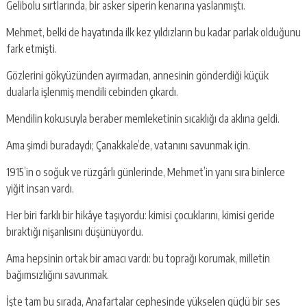
Gelibolu sırtlarında, bir asker siperin kenarına yaslanmıştı.
Mehmet, belki de hayatında ilk kez yıldızların bu kadar parlak olduğunu
fark etmişti.
Gözlerini gökyüzünden ayırmadan, annesinin gönderdiği küçük
dualarla işlenmiş mendili cebinden çıkardı.
Mendilin kokusuyla beraber memleketinin sıcaklığı da aklına geldi.
Ama şimdi buradaydı; Çanakkale’de, vatanını savunmak için.
1915’in o soğuk ve rüzgârlı günlerinde, Mehmet’in yanı sıra binlerce
yiğit insan vardı.
Her biri farklı bir hikâye taşıyordu: kimisi çocuklarını, kimisi geride
bıraktığı nişanlısını düşünüyordu.
Ama hepsinin ortak bir amacı vardı: bu toprağı korumak, milletin
bağımsızlığını savunmak.
İşte tam bu sırada, Anafartalar cephesinde yükselen güçlü bir ses