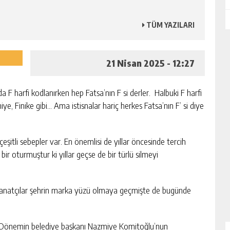
TÜM YAZILARI
21 Nisan 2025 - 12:27
F harfi kodlanırken hep Fatsa’nın F si derler. Halbuki F harfi
hiye, Finike gibi… Ama istisnalar hariç herkes Fatsa’nın F’ si diye
 çeşitli sebepler var. En önemlisi de yıllar öncesinde tercih
e bir oturmuştur ki yıllar geçse de bir türlü silmeyi
bu sanatçılar şehrin marka yüzü olmaya geçmişte de bugünde
ı. Dönemin belediye başkanı Nazmiye Komitoğlu’nun