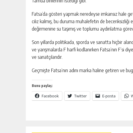
Tamda birilerinin istediği gibi.
Fatsa’da gösteri yapmak neredeyse imkansız hale getir
cılız kalmış, bu duruma muhalefetin de beceriksizliği e
değirmenine su taşımış ve toplumu aydınlatma görev
Son yıllarda politikada, sporda ve sanatta hiçbir ala
ve yarışmalarda F harfi kodlanırken Fatsa’nın F’si diye
ve sanatçılarıdır.
Geçmişte Fatsa’nın adını marka haline getiren ve bug
Bunu paylaş:
Facebook
Twitter
E-posta