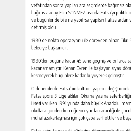
vefatından sonra yapılan ara seçimlerde bağımsız olar
bağımsız aday Fikri SÖNMEZ aslında Fatsa’yı politik o
ve bugünler de bile ne yapılırsa yapılsın hafızalardan
Yusuf Yakan
getirmiş oldu.
NE EKTİK, NE BİÇİC
1980 de nokta operasyonu ile görevden alınan Fikri
belediye başkanıdır.
1980’den bugüne kadar 45 sene geçmiş ve onlarca se
kazanamamıştır. Kenan Evren ile başlayan siyasi dönü
kesmeyerek bugünlere kadar büyüyerek gelmiştir.
O dönemlerde Fatsa’nın kültürel yapısını değiştirmek
Fatsa sporu 3. Lige aldılar. Okuma yazma seferberliğ
Lisesi var iken 1991 yılında daha büyük Anadolu imam 
okullara gönderirken öğrenci yurtları aracılığı ile çocuk
muhafazakarlaşması için çok çaba sarf ettiler ve başa
Fatsa şehri tekrar eski günlerine dönmemeliydi ve dön