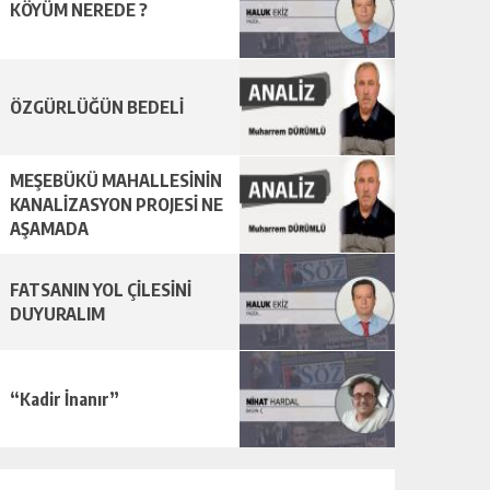
KÖYÜM NEREDE ?
ÖZGÜRLÜĞÜN BEDELİ
MEŞEBÜKÜ MAHALLESİNİN
KANALİZASYON PROJESİ NE
AŞAMADA
FATSANIN YOL ÇİLESİNİ
DUYURALIM
“Kadir İnanır”