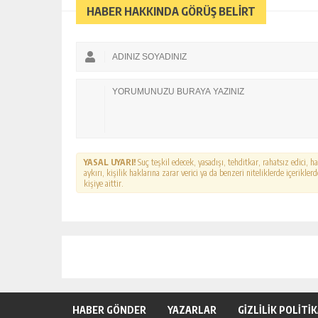
HABER HAKKINDA GÖRÜŞ BELİRT
YASAL UYARI!
Suç teşkil edecek, yasadışı, tehditkar, rahatsız edici, 
aykırı, kişilik haklarına zarar verici ya da benzeri niteliklerde içerikl
kişiye aittir.
HABER GÖNDER
YAZARLAR
GİZLİLİK POLİTİ