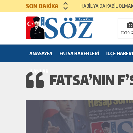
SON DAKİKA
HABİL YA DA KABİL OLMA
MEZUNİYET TÖRENLERİ
FOTO G
ANASAYFA
FATSA HABERLERİ
İLÇE HABER
İLANLAR
FATSA’NIN F’