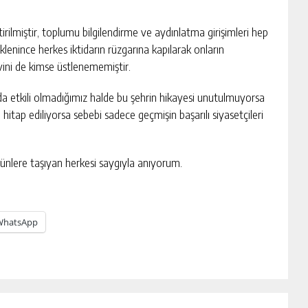
ilmiştir, toplumu bilgilendirme ve aydınlatma girişimleri hep
klenince herkes iktidarın rüzgarına kapılarak onların
ini de kimse üstlenememiştir.
nda etkili olmadığımız halde bu şehrin hikayesi unutulmuyorsa
 hitap ediliyorsa sebebi sadece geçmişin başarılı siyasetçileri
ünlere taşıyan herkesi saygıyla anıyorum.
WhatsApp