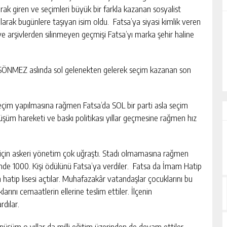
ak giren ve seçimleri büyük bir farkla kazanan sosyalist
larak bugünlere taşıyan isim oldu. Fatsa’ya siyasi kimlik veren
 ve arşivlerden silinmeyen geçmişi Fatsa’yı marka şehir haline
ALİHAN AKYAZI
EZ?
“İsmi Bile Korkutur Sizi!”
 SÖNMEZ aslında sol gelenekten gelerek seçim kazanan son
çim yapılmasına rağmen Fatsa’da SOL bir parti asla seçim
şüm hareketi ve baskı politikası yıllar geçmesine rağmen hız
 için askeri yönetim çok uğraştı. Stadı olmamasına rağmen
inde 1000. Kişi ödülünü Fatsa’ya verdiler. Fatsa da İmam Hatip
hatip lisesi açtılar. Muhafazakâr vatandaşlar çocuklarını bu
larını cemaatlerin ellerine teslim ettiler. İlçenin
rdılar.
üşüm o yıllar da milli eğitim üzerinden de devam ettiler.