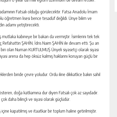
n adamının Fatsalı olduğu görülecektir. Fatsa Anadolu İmam
lu öğretmen lisesi bence tesadüf değildi. Ünye bilim ve
in adamı yetiştirecekti.
 mutlaka kabineye bir bakan da vermiştir. İsimlerini tek tek
ç Refahattin ŞAHİN, İdris Naim ŞAHİN ile devam etti. Şu an
n biri olan Numan KURTULMUŞ Ünyeli siyasetçi olarak siyasi
e siyasi arena da hep öksüz kalmış haklarını koruyan güçlü bir
eklerden biride çevre yoludur. Ordu iline dikkatlice bakın sahil
gösteren, doğa katliamına dur diyen Fatsalı çok az sayıdadır.
ok daha bilinçli ve siyasi olarak güçlüdür.
içine kapatılmış ve itaatkar bir toplum haline getirilmiştir.