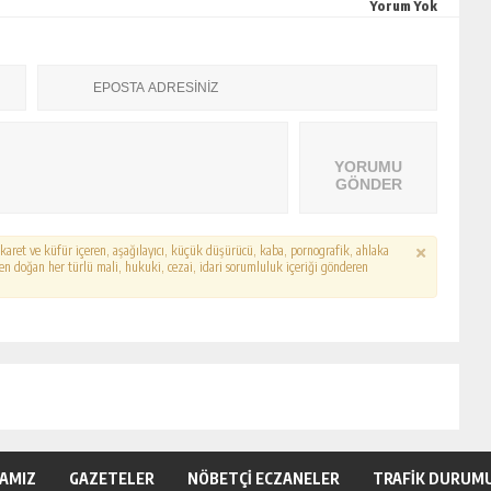
Yorum Yok
YORUMU
GÖNDER
hakaret ve küfür içeren, aşağılayıcı, küçük düşürücü, kaba, pornografik, ahlaka
erden doğan her türlü mali, hukuki, cezai, idari sorumluluk içeriği gönderen
KAMIZ
GAZETELER
NÖBETÇİ ECZANELER
TRAFİK DURUM