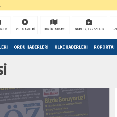
K
ALERİ
VIDEO GALERİ
TRAFİK DURUMU
NÖBETÇİ ECZANELER
CA
LERİ
ORDU HABERLERİ
ÜLKE HABERLERİ
RÖPORTAJ
Sİ