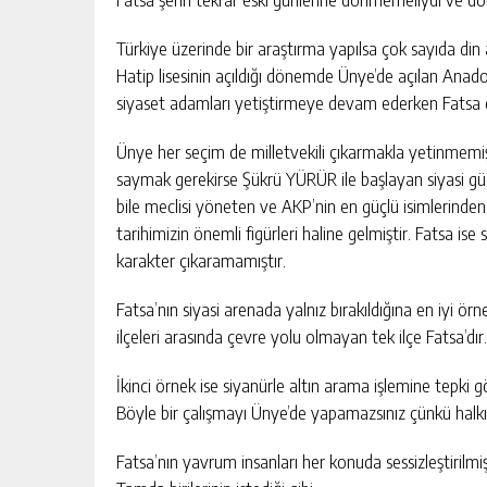
Türkiye üzerinde bir araştırma yapılsa çok sayıda di
Hatip lisesinin açıldığı dönemde Ünye’de açılan Anado
siyaset adamları yetiştirmeye devam ederken Fatsa d
Ünye her seçim de milletvekili çıkarmakla yetinmemiş
saymak gerekirse Şükrü YÜRÜR ile başlayan siyasi gü
bile meclisi yöneten ve AKP’nin en güçlü isimlerinde
tarihimizin önemli figürleri haline gelmiştir. Fatsa is
karakter çıkaramamıştır.
Fatsa’nın siyasi arenada yalnız bırakıldığına en iyi örn
ilçeleri arasında çevre yolu olmayan tek ilçe Fatsa’dır.
İkinci örnek ise siyanürle altın arama işlemine tepki 
Böyle bir çalışmayı Ünye’de yapamazsınız çünkü halkı ç
Fatsa’nın yavrum insanları her konuda sessizleştirilmiş 