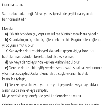
inanılmaktadır.
Sadece bu kadar değil, Mayıs yedisi içersin de çeşitli inanışları da
barındırmaktadır.
Mesela,
a)
Kırk tür bitkiden çay yapılır ve içilirse bütün hastalıklara iyi gelir,
b)
Kırlarda koşmak, gülmek, eğlenmek gerekir. Bugün gülen eğlenen
yıl boyunca mutlu olur,
c
) Sağ ayakla denize girip yedi dalgadan geçen kişi, yıl boyunca
hastalanmaz, evinden bereket, bolluk eksik olmaz,
d)
Göl veya deniz kıyısında kesilen kurban kabul olur,
e)
Dere ile denizin birleştiği yerden seher vakti su almak ve bununla
yıkanmak sevaptır. Dualar okunarak bu suyla yıkanan hastalar
kesinlikle iyileşir,
f)
Denize kıyısı olmayan yerlerde yedi çeşmeden veya kaynaktan
alınan su da aynı etkiye sahiptir.
Mayıs yedisinin geleneğinde çeşitli eğlenceler de vardır.