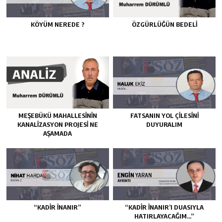
KÖYÜM NEREDE ?
ÖZGÜRLÜĞÜN BEDELİ
MEŞEBÜKÜ MAHALLESİNİN
FATSANIN YOL ÇİLESİNİ
KANALİZASYON PROJESİ NE
DUYURALIM
AŞAMADA
“KADIR İNANIR”
“KADIR İNANIR’I DUASIYLA
HATIRLAYACAĞIM…”