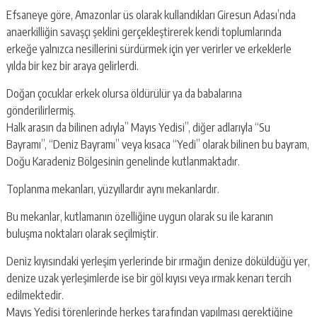
Efsaneye göre, Amazonlar üs olarak kullandıkları Giresun Adası’nda
anaerkilliğin savaşçı şeklini gerçekleştirerek kendi toplumlarında
erkeğe yalnızca nesillerini sürdürmek için yer verirler ve erkeklerle
yılda bir kez bir araya gelirlerdi.
Doğan çocuklar erkek olursa öldürülür ya da babalarına
gönderilirlermiş.
Halk arasın da bilinen adıyla’’ Mayıs Yedisi”, diğer adlarıyla “Su
Bayramı”, “Deniz Bayramı” veya kısaca “Yedi” olarak bilinen bu bayram,
Doğu Karadeniz Bölgesinin genelinde kutlanmaktadır.
Toplanma mekanları, yüzyıllardır aynı mekanlardır.
Bu mekanlar, kutlamanın özelliğine uygun olarak su ile karanın
buluşma noktaları olarak seçilmiştir.
Deniz kıyısındaki yerleşim yerlerinde bir ırmağın denize döküldüğü yer,
denize uzak yerleşimlerde ise bir göl kıyısı veya ırmak kenarı tercih
edilmektedir.
Mayıs Yedisi törenlerinde herkes tarafından yapılması gerektiğine