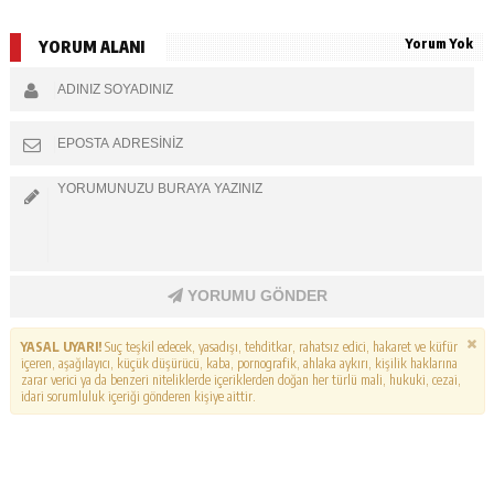
Yorum Yok
YORUM ALANI
YORUMU GÖNDER
YASAL UYARI!
Suç teşkil edecek, yasadışı, tehditkar, rahatsız edici, hakaret ve küfür
içeren, aşağılayıcı, küçük düşürücü, kaba, pornografik, ahlaka aykırı, kişilik haklarına
zarar verici ya da benzeri niteliklerde içeriklerden doğan her türlü mali, hukuki, cezai,
idari sorumluluk içeriği gönderen kişiye aittir.