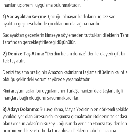
inanılan üç önemli uygulama bulunmaktadır.
1) Sac ayaktan Geçme
: Çocuğu olmayan kadınların üç kez sac
ayaktan geçmesi halinde çocuklarının olacağına inanılır.
Sac ayaktan geçenlerin kimseye söylemeden tuttukları dileklerin Tanrı
tarafından gerçekleştirileceği düşünülür.
2) Denize Taş Atma:
“Derdim belam denize” denilerek yedi çift bir
tek taş atılır.
Denizi taşlama pratiğinin Amazon kadınlarını taşlama ritüelinin kalıntısı
olduğu şeklindeki yorumlar yörede yaşamaktadır.
Kimi araştırmacılar, bu uygulamanın Türk Şamanizm’deki taşlarla ilgili
inançlara bağlı olduğunu savunmaktadırlar.
3) Adayı Dolanma
: Bu uygulama, Mayıs Yedisinin en görkemli şekilde
yapıldığı yer olan Giresun’da karşımıza çıkmaktadır. Bölgenin tek adası
olan Giresun Adası’nın Kuzey Doğusunda yer alan Hamza taşı denilen
uçurum, yedi kez etrafında tur atılırsa dileklerin kabul olacağına