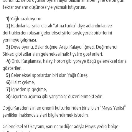
Günümüz de bu oyunlar oynanmıyor olabilir ama ben yine de bir gün
tekrar oynanır düşüncesiyle yazmak istiyorum.
1)
Yağlı kazık oyunu
2)
Kadınlar karşılıklı olarak “atma türkü” diye adlandırılan ve
dörtlüklerden oluşan geleneksel şiirler söyleyerek birbirlerini
yenmeye çalışması.
3)
Deve oyunu, Bakır düğme, Arap, Kalaycı, İğneci, Değirmenci,
Sirkeci gibi adlar alan geleneksel halk tiyatro gösterileri.
4)
Ordu Karşılaması, halay, horon gibi yöreye özgü geleneksel dans
gösterileri.
5)
Geleneksel sporlardan biri olan Yağlı Güreş,
6)
Halat çekme,
7)
İğneden ip geçirme,
8)
Uçurtma uçurma gibi yarışmalar düzenlenmektedir.
Doğu Karadeniz’in en önemli kültürlerinden birisi olan ‘’Mayıs Yedisi’’
şenlikleri hakkında sizleri bilgilendirmek istedim.
Geleneksel SU Bayramı, yani namı diğer adıyla Mayıs yedisi bölge