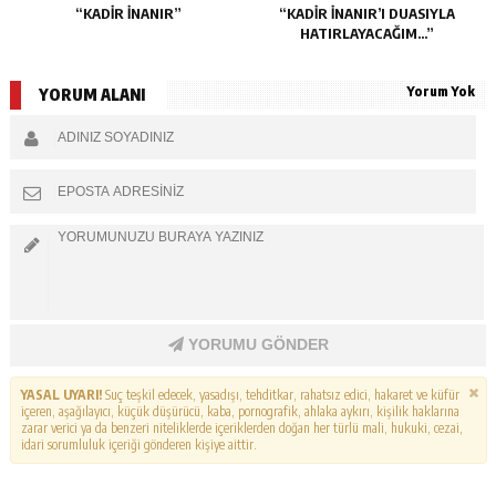
“KADIR İNANIR”
“KADIR İNANIR’I DUASIYLA
HATIRLAYACAĞIM…”
Yorum Yok
YORUM ALANI
YORUMU GÖNDER
YASAL UYARI!
Suç teşkil edecek, yasadışı, tehditkar, rahatsız edici, hakaret ve küfür
içeren, aşağılayıcı, küçük düşürücü, kaba, pornografik, ahlaka aykırı, kişilik haklarına
zarar verici ya da benzeri niteliklerde içeriklerden doğan her türlü mali, hukuki, cezai,
idari sorumluluk içeriği gönderen kişiye aittir.