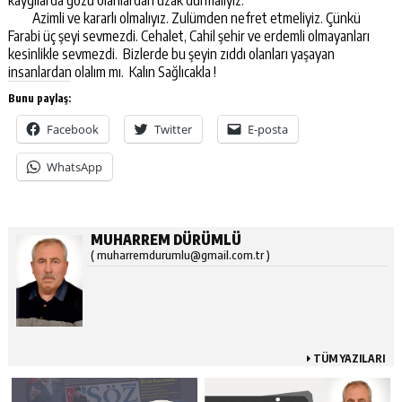
kaygılarda gözü olanlardan uzak durmalıyız.
Azimli ve kararlı olmalıyız. Zulümden nefret etmeliyiz. Çünkü
Farabi üç şeyi sevmezdi. Cehalet, Cahil şehir ve erdemli olmayanları
kesinlikle sevmezdi. Bizlerde bu şeyin zıddı olanları yaşayan
insanlardan olalım mı. Kalın Sağlıcakla !
Bunu paylaş:
Facebook
Twitter
E-posta
WhatsApp
MUHARREM DÜRÜMLÜ
( muharremdurumlu@gmail.com.tr )
TÜM YAZILARI