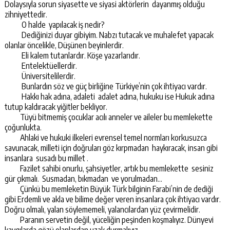
Dolaysıyla sorun siyasette ve siyasi aktörlerin dayanmış olduğu
zihniyettedir.
O halde yapılacak iş nedir?
Dediğinizi duyar gibiyim. Nabzı tutacak ve muhalefet yapacak
olanlar öncelikle, Düşünen beyinlerdir.
Eli kalem tutanlardır. Köşe yazarlarıdır.
Entelektüellerdir.
Üniversitelilerdir.
Bunlardın söz ve güç birliğine Türkiye’nin çok ihtiyacı vardır.
Hakkı hak adına, adaleti adalet adına, hukuku ise Hukuk adına
tutup kaldıracak yiğitler bekliyor.
Tüyü bitmemiş çocuklar acılı anneler ve aileler bu memlekette
çoğunlukta.
Ahlaki ve hukuki ilkeleri evrensel temel normları korkusuzca
savunacak, milleti için doğruları göz kırpmadan haykıracak, insan gibi
insanlara susadı bu millet .
Fazilet sahibi onurlu, şahsiyetler, artık bu memlekette sesiniz
gür çıkmalı. Susmadan, bıkmadan ve yorulmadan…
Çünkü bu memleketin Büyük Türk bilginin Farabi’nin de dediği
gibi Erdemli ve akla ve bilime değer veren insanlara çok ihtiyacı vardır.
Doğru olmalı, yalan söylememeli, yalancılardan yüz çevirmelidir.
Paranın servetin değil, yüceliğin peşinden koşmalıyız. Dünyevi