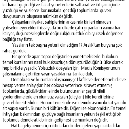
kıt kanat geçindiği ve fakat yönetenlerin saltanat ve ihtişam içinde
yüzdüğü ve yüzlerce korumalarla gezdiği toplumlarda güven
duygusunun oluşması mümkün değildir.
Çalışanların liyakat sahiplerinin arkasında birileri olmadan
yükselemeyecekleri hissi yada bu ülkede çalın çırpanların yanına kar
kalıyor, düşüncesi kişilerde doğruluk/dürüstlük gibi yüksek değerlere
bağlılığı zayıflatır.
Yasaların tek başına yeterli olmadığını 17 Aralık’tan bu yana çok
rahat gördük.
Bir gecede apar, topar değiştirilen yönetmeliklerle, hukukun
temel kurallarının nasıl hukuksuzluğa dönüştürüldüğünü ülke olarak
hep birlikte yaşadık. Yolsuzluk dosyaları için, Meclis Komisyonunun
çalışmalarına getirilen yayın yasaklarına tanık olduk,
Demokrasi ve kurumları oluşmamış şeffaflık ve denetlenebirlik ve
hesap verme anlayışları her dokuya yeterince sirayet etmemiş
toplumlarda, gücü/iktidarı elinde bulunduranlar çeşitli hileli
yönlendirmelerle en olumsuz vakaları (olayları) bile kendi lehine
çevirebilmektedirler. Bunun temelinde ise demokrasinin iki kat yani iki
alt yapısı vardır. Bunun biri kültüreldir. Diğeri ise ekonomiktir. En temel
ihtiyaçları bakımından güçlüye bağlı insanların yekun teşkil ettiği bir
toplumda demokratik bilincin gelişmesi ise mümkün değildir.
Hatta gelişmemesi için iktidarlar elinden geleni yapmaktadırlar.