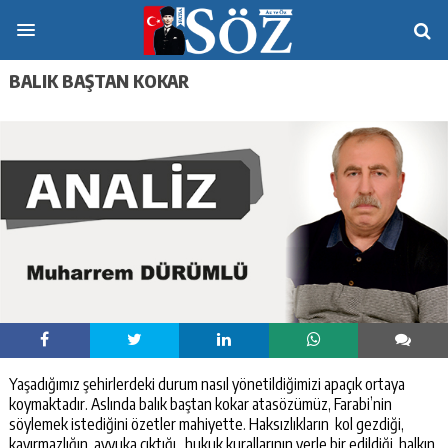
BALIK BAŞTAN KOKAR
Yaşadığımız şehirlerdeki durum nasıl yönetildiğimizi apaçık ortaya
koymaktadır. Aslında balık baştan kokar atasözümüz, Farabi’nin
söylemek istediğini özetler mahiyette. Haksızlıkların kol gezdiği,
kayırmazlığın ayyuka çıktığı, hukuk kurallarının yerle bir edildiği, halkın