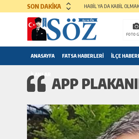
SON DAKİKA
HABİL YA DA KABİL OLMA
MEZUNİYET TÖRENLERİ
FOTO G
ANASAYFA
FATSA HABERLERİ
İLÇE HABER
İLANLAR
APP PLAKANI