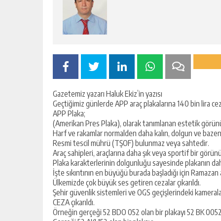
Yusuf Yakan
NE EKTİK, NE BİÇİC
Gazetemiz yazarı Haluk Ekiz’in yazısı
Geçtiğimiz günlerde APP araç plakalarına 140 bin lira c
APP Plaka;
(Amerikan Pres Plaka), olarak tanımlanan estetik görünü
Harf ve rakamlar normalden daha kalın, dolgun ve bazen d
Resmi tescil mührü (TŞOF) bulunmaz veya sahtedir.
Araç sahipleri, araçlarına daha şık veya sportif bir görün
Plaka karakterlerinin dolgunluğu sayesinde plakanın da
İşte sıkıntının en büyüğü burada başladığı için Ramazan
Ülkemizde çok büyük ses getiren cezalar çıkarıldı.
Şehir güvenlik sistemleri ve OGS geçişlerindeki kamerala
CEZA çıkarıldı.
Örneğin gerçeği 52 BDO 052 olan bir plakayı 52 BK 0052