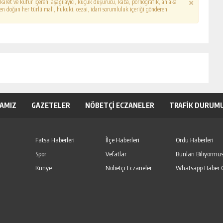
hakaret ve küfür içeren, aşağılayıcı, küçük düşürücü, kaba, pornografik, ahlaka
erden doğan her türlü mali, hukuki, cezai, idari sorumluluk içeriği gönderen
KAMIZ
GAZETELER
NÖBETÇİ ECZANELER
TRAFİK DURUM
Fatsa Haberleri
İlçe Haberleri
Ordu Haberleri
Spor
Vefatlar
Bunları Biliyormu
Künye
Nöbetçi Eczaneler
Whatsapp Haber 