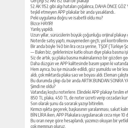
Gerçeği 52 AKI 152 olan bir plakayı
52 AK 1152 gibi algı hataları çoğalınca, DAHA ÖNCE G
teşkil etmeyen APP plakalar bir anda yasaklandı..
Peki uygulama doğru ve isabetli oldu mu?
Bizce HAYIR!
Yanlış yapıldı.
Uzun yıllar, sürücülerin büyük çoğunluğu orijinal plakayı 
Noterde satış yaptı, muayeneden geçti, yol kontrolleri
Bir anda böyle 140 bin lira ceza yerine, TŞOF (Türkiye
— Bakın biz, gelirlerinize katkı olsun diye plaka basma işin
Siz de artık, şu plaka basma makinalarınızı bir gözden geç
Daha düzgün ve APP kalitesinde basım yapın ki vatandaş
Hem ayrıca, bu işe müsade edildi, göz yumuldu ve bir kıs
aldı, çok miktarda plaka sacı ve boyası aldı. Eleman çalışt
Bu durumda çıkıp da bir anda ARTIK BUNDAN SONRA YA
Şimdi ne oldu?
Vatandaş koştu noterlere. Elindeki APP plakayı teslim et
850 TL plaka, 450 TL de noter ücreti verip cezadan kur
Son olarak şunu da sorarak yazıyı bitirelim.
Kırmızı ışıkta geçerek, başkasının yaralanması, sakat ka
BİN LİRA iken, APP Plakalara uygulanacak ceza niye 10 de
Bu oran neye göre hesaplandı, yazımızı okuyan bir yetki
çok memnun oluruz.