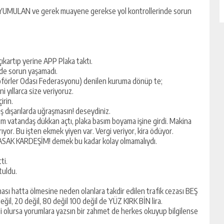
ÖZ YUMULAN ve gerek muayene gerekse yol kontrollerinde sorun
çıkartıp yerine APP Plaka taktı.
nde sorun yaşamadı.
 Şoförler Odası Federasyonu) denilen kuruma dönüp te;
i yıllarca size veriyoruz.
irin.
 dışarılarda uğraşmasın! deseydiniz.
ım vatandaş dükkan açtı, plaka basım boyama işine girdi. Makina
ırıyor. Bu işten ekmek yiyen var. Vergi veriyor, kira ödüyor.
SAK KARDEŞİM! demek bu kadar kolay olmamalıydı.
ti.
tuldu.
lması hatta ölmesine neden olanlara takdir edilen trafik cezası BEŞ
ğil, 20 değil, 80 değil 100 değil de YÜZ KIRK BİN lira.
li olursa yorumlara yazsın bir zahmet de herkes okuyup bilgilense