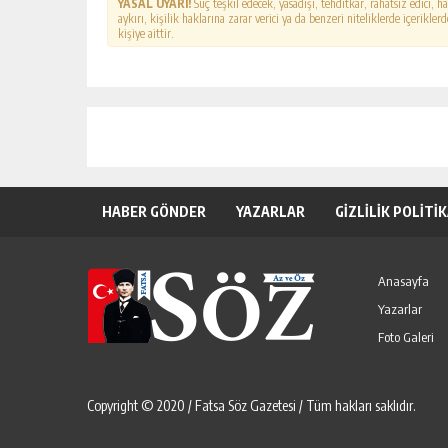
YASAL UYARI!
Suç teşkil edecek, yasadışı, tehditkar, rahatsız edici, 
aykırı, kişilik haklarına zarar verici ya da benzeri niteliklerde içerikl
kişiye aittir.
HABER GÖNDER
YAZARLAR
GİZLİLİK POLİTİ
Anasayfa
Yazarlar
Foto Galeri
Copyright © 2020 / Fatsa Söz Gazetesi / Tüm hakları saklıdır.