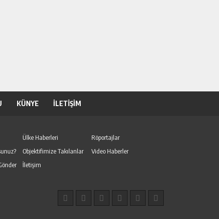
U
KÜNYE
İLETİŞİM
Ülke Haberleri
Röportajlar
sunuz?
Objektifimize Takılanlar
Video Haberler
Gönder
İletişim