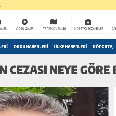
K
ALERİ
VIDEO GALERİ
TRAFİK DURUMU
NÖBETÇİ ECZANELER
CA
LERİ
ORDU HABERLERİ
ÜLKE HABERLERİ
RÖPORTAJ
N CEZASI NEYE GÖRE 