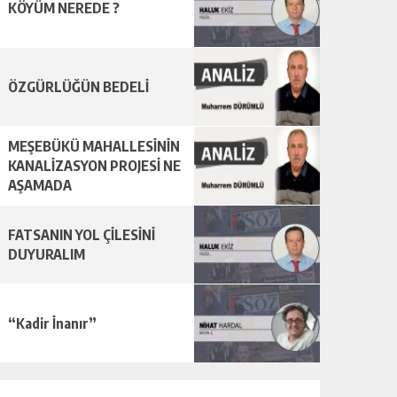
KÖYÜM NEREDE ?
ÖZGÜRLÜĞÜN BEDELİ
MEŞEBÜKÜ MAHALLESİNİN
KANALİZASYON PROJESİ NE
AŞAMADA
FATSANIN YOL ÇİLESİNİ
DUYURALIM
“Kadir İnanır”