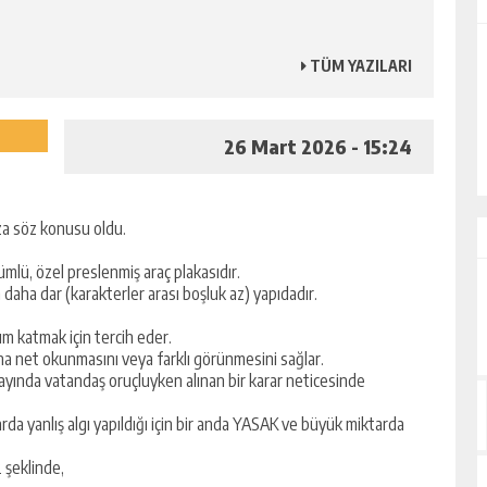
TÜM YAZILARI
ALİHAN AKYAZI
EZ?
“İsmi Bile Korkutur Sizi!”
26 Mart 2026 - 15:24
eza söz konusu oldu.
mlü, özel preslenmiş araç plakasıdır.
aha dar (karakterler arası boşluk az) yapıdadır.
üm katmak için tercih eder.
ha net okunmasını veya farklı görünmesini sağlar.
 ayında vatandaş oruçluyken alınan bir karar neticesinde
rda yanlış algı yapıldığı için bir anda YASAK ve büyük miktarda
 şeklinde,