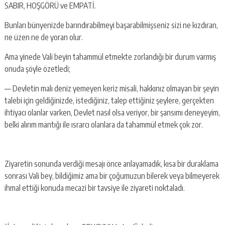
SABIR, HOŞGÖRÜ ve EMPATİ.
Bunları bünyenizde barındırabilmeyi başarabilmişseniz sizi ne kızdıran,
ne üzen ne de yoran olur.
Ama yinede Vali beyin tahammül etmekte zorlandığı bir durum varmış
onuda şöyle özetledi;
— Devletin malı deniz yemeyen keriz misali, hakkınız olmayan bir şeyin
talebi için geldiğinizde, istediğiniz, talep ettiğiniz şeylere, gerçekten
ihtiyacı olanlar varken, Devlet nasıl olsa veriyor, bir şansımı deneyeyim,
belki alırım mantığı ile ısrarcı olanlara da tahammül etmek çok zor.
Ziyaretin sonunda verdiği mesajı önce anlayamadık, kısa bir duraklama
sonrası Vali bey, bildiğimiz ama bir çoğumuzun bilerek veya bilmeyerek
ihmal ettiği konuda mecazi bir tavsiye ile ziyareti noktaladı.