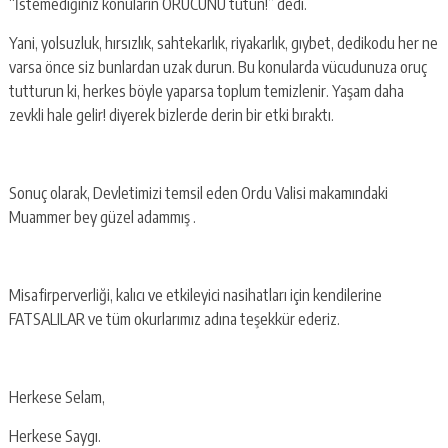
“İstemediğiniz konuların ORUCUNU tutun!” dedi.
Yani, yolsuzluk, hırsızlık, sahtekarlık, riyakarlık, gıybet, dedikodu her ne
varsa önce siz bunlardan uzak durun. Bu konularda vücudunuza oruç
tutturun ki, herkes böyle yaparsa toplum temizlenir. Yaşam daha
zevkli hale gelir! diyerek bizlerde derin bir etki bıraktı.
Sonuç olarak, Devletimizi temsil eden Ordu Valisi makamındaki
Muammer bey güzel adammış .
Misafirperverliği, kalıcı ve etkileyici nasihatları için kendilerine
FATSALILAR ve tüm okurlarımız adına teşekkür ederiz.
Herkese Selam,
Herkese Saygı.