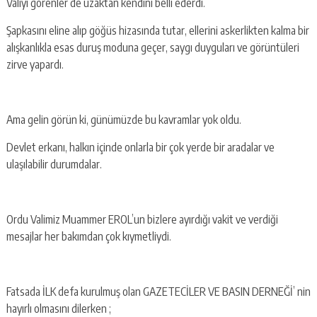
Valiyi görenler de uzaktan kendini belli ederdi.
Şapkasını eline alıp göğüs hizasında tutar, ellerini askerlikten kalma bir
alışkanlıkla esas duruş moduna geçer, saygı duyguları ve görüntüleri
zirve yapardı.
Ama gelin görün ki, günümüzde bu kavramlar yok oldu.
Devlet erkanı, halkın içinde onlarla bir çok yerde bir aradalar ve
ulaşılabilir durumdalar.
Ordu Valimiz Muammer EROL’un bizlere ayırdığı vakit ve verdiği
mesajlar her bakımdan çok kıymetliydi.
Fatsada İLK defa kurulmuş olan GAZETECİLER VE BASIN DERNEĞİ’ nin
hayırlı olmasını dilerken ;