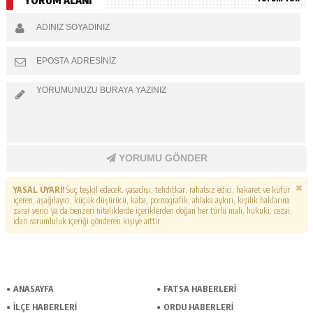
YORUM ALANI
YORUMU GÖNDER
YASAL UYARI!
Suç teşkil edecek, yasadışı, tehditkar, rahatsız edici, hakaret ve küfür
içeren, aşağılayıcı, küçük düşürücü, kaba, pornografik, ahlaka aykırı, kişilik haklarına
zarar verici ya da benzeri niteliklerde içeriklerden doğan her türlü mali, hukuki, cezai,
idari sorumluluk içeriği gönderen kişiye aittir.
ANASAYFA
FATSA HABERLERI
İLÇE HABERLERI
ORDU HABERLERI