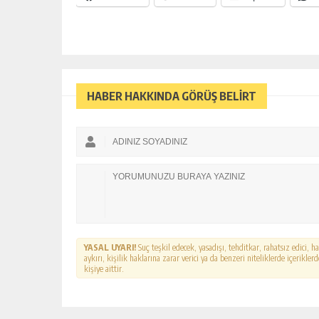
Yusuf Yakan
HABER HAKKINDA GÖRÜŞ BELİRT
NE EKTİK, NE BİÇİC
YASAL UYARI!
Suç teşkil edecek, yasadışı, tehditkar, rahatsız edici, 
aykırı, kişilik haklarına zarar verici ya da benzeri niteliklerde içerikl
kişiye aittir.