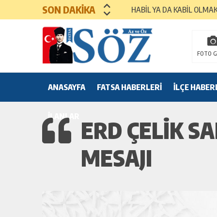
SON DAKİKA
HABİL YA DA KABİL OLMA
MEZUNİYET TÖRENLERİ
FOTO G
ANASAYFA
FATSA HABERLERİ
İLÇE HABER
İLANLAR
ERD ÇELİK SA
MESAJI