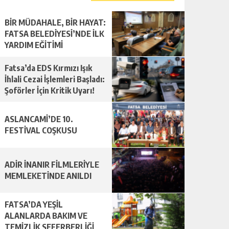
BİR MÜDAHALE, BİR HAYAT:
FATSA BELEDİYESİ’NDE İLK
YARDIM EĞİTİMİ
Fatsa’da EDS Kırmızı Işık
İhlali Cezai İşlemleri Başladı:
Şoförler İçin Kritik Uyarı!
ASLANCAMİ’DE 10.
FESTİVAL COŞKUSU
ADİR İNANIR FİLMLERİYLE
MEMLEKETİNDE ANILDI
FATSA’DA YEŞİL
ALANLARDA BAKIM VE
TEMİZLİK SEFERBERLİĞİ