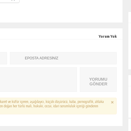
ALİHAN AKYAZI
Yorum Yok
EZ?
“İsmi Bile Korkutur Sizi!”
YORUMU
GÖNDER
hakaret ve küfür içeren, aşağılayıcı, küçük düşürücü, kaba, pornografik, ahlaka
erden doğan her türlü mali, hukuki, cezai, idari sorumluluk içeriği gönderen