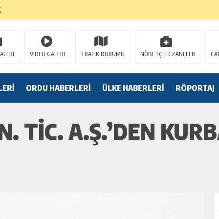
K
ALERİ
VIDEO GALERİ
TRAFİK DURUMU
NÖBETÇİ ECZANELER
CA
LERİ
ORDU HABERLERİ
ÜLKE HABERLERİ
RÖPORTAJ
N. TİC. A.Ş.’DEN KU