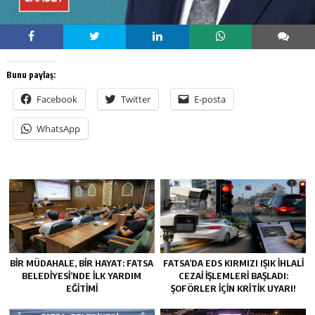
Bunu paylaş:
Facebook
Twitter
E-posta
WhatsApp
BİR MÜDAHALE, BİR HAYAT: FATSA
FATSA’DA EDS KIRMIZI IŞIK İHLALI
BELEDİYESİ’NDE İLK YARDIM
CEZAI İŞLEMLERI BAŞLADI:
EĞİTİMİ
ŞOFÖRLER İÇIN KRITIK UYARI!