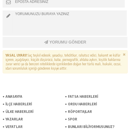
YORUMU GÖNDER
YASAL UYARI!
Suç teşkil edecek, yasadışı, tehditkar, rahatsız edici, hakaret ve küfür
içeren, aşağılayıcı, küçük düşürücü, kaba, pornografik, ahlaka aykırı, kişilik haklarına
zarar verici ya da benzeri niteliklerde içeriklerden doğan her türlü mali, hukuki, cezai,
idari sorumluluk içeriği gönderen kişiye aittir.
ANASAYFA
FATSA HABERLERI
İLÇE HABERLERI
ORDU HABERLERI
ÜLKE HABERLERI
RÖPORTAJLAR
YAZARLAR
SPOR
VEFATLAR
BUNLARI BILIYORMUSUNUZ?