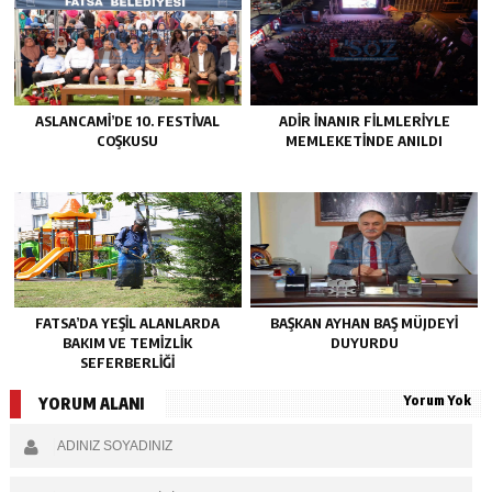
ASLANCAMİ’DE 10. FESTİVAL
ADİR İNANIR FİLMLERİYLE
COŞKUSU
MEMLEKETİNDE ANILDI
FATSA’DA YEŞİL ALANLARDA
BAŞKAN AYHAN BAŞ MÜJDEYİ
BAKIM VE TEMİZLİK
DUYURDU
SEFERBERLİĞİ
Yorum Yok
YORUM ALANI