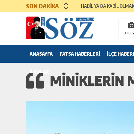
SON DAKİKA
HABİL YA DA KABİL OLMA
MEZUNİYET TÖRENLERİ
FOTO G
ANASAYFA
FATSA HABERLERİ
İLÇE HABER
İLANLAR
MİNİKLERİN 