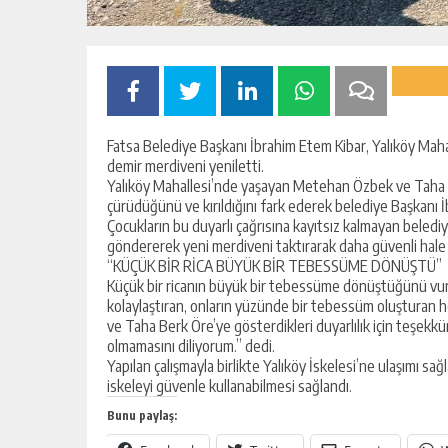
Fatsa Belediye Başkanı İbrahim Etem Kibar, Yalıköy Mahal
demir merdiveni yeniletti.
Yalıköy Mahallesi’nde yaşayan Metehan Özbek ve Taha Be
çürüdüğünü ve kırıldığını fark ederek belediye Başkanı
Çocukların bu duyarlı çağrısına kayıtsız kalmayan beledi
göndererek yeni merdiveni taktırarak daha güvenli hale 
“KÜÇÜK BİR RİCA BÜYÜK BİR TEBESSÜME DÖNÜŞTÜ”
Küçük bir ricanın büyük bir tebessüme dönüştüğünü vur
kolaylaştıran, onların yüzünde bir tebessüm oluşturan he
ve Taha Berk Öre’ye gösterdikleri duyarlılık için teşek
olmamasını diliyorum.” dedi.
Yapılan çalışmayla birlikte Yalıköy İskelesi’ne ulaşımı sa
iskeleyi güvenle kullanabilmesi sağlandı.
Bunu paylaş: