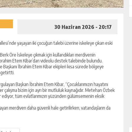
30 Haziran 2026 - 20:17
lesi’nde yaşayan iki çocuğun talebi üzerine iskeleye çıkan eski
rk Öre İskeleye çıkmak için kullandıkları merdivenin
 İbrahim Etem Kibar’dan videolu destek talebinde bulundu.
ye Başkanı İbrahim Etem Kibar ekipleri kısa sürede bölgeye
getirtti.
gulayan Başkan İbrahim Etem Kibar, “Çocuklarımızın hayatını
r çalışma bizim için ayrı bir mutluluk kaynağıdır. Metehan Özbek
kür ediyor, tüm evlatlarımızın yüzünden gülümsemenin eksik
ğlayan merdiven daha güvenli hale getirilirken, vatandaşların da