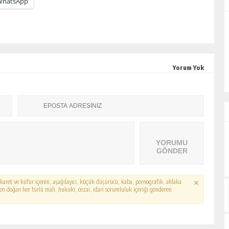
WhatsApp
ALİHAN AKYAZI
EZ?
“İsmi Bile Korkutur Sizi!”
Yorum Yok
YORUMU
GÖNDER
hakaret ve küfür içeren, aşağılayıcı, küçük düşürücü, kaba, pornografik, ahlaka
erden doğan her türlü mali, hukuki, cezai, idari sorumluluk içeriği gönderen