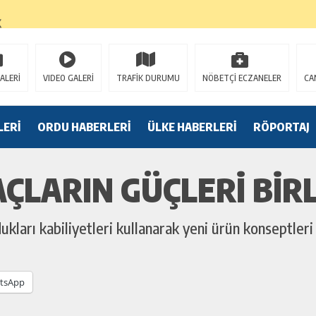
K
ALERİ
VIDEO GALERİ
TRAFİK DURUMU
NÖBETÇİ ECZANELER
CA
LERİ
ORDU HABERLERİ
ÜLKE HABERLERİ
RÖPORTAJ
ÇLARIN GÜÇLERI BIRL
kları kabiliyetleri kullanarak yeni ürün konseptleri 
tsApp