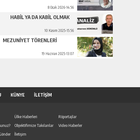
8 Ocak 2026-14:56
HABİL YA DA KABİL OLMAK
10 Kasım 2025-15:56
MEZUNİYET TÖRENLERİ
19 Haziran 2025-13:07
U
KÜNYE
İLETİŞİM
Ülke Haberleri
Röportajlar
sunuz?
Objektifimize Takılanlar
Video Haberler
Gönder
İletişim