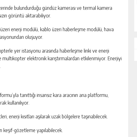
 üzerinde bulundurduğu gündüz kamerası ve termal kamera
ızın görüntü aktarabiliyor.
 üzeri enerji modülü, kablo üzeri haberleşme modülü, hava
stasyonundan oluşuyor.
opterle yer istasyonu arasında haberleşme linki ve enerji
e multikopter elektronik karıştırmalardan etkilenmiyor. Enerjiyi
.
formu’yla tanıttığı insansız kara aracının ana platformu,
ak kullanılıyor.
eri, enerji kısıtları aşılarak uzak bölgelere taşınabilecek.
n keşif-gözetleme yapılabilecek.