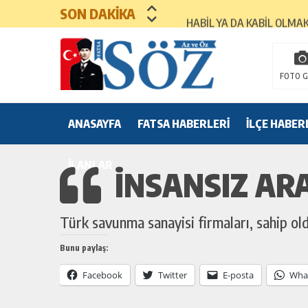
SON DAKİKA
HABİL YA DA KABİL OLMA
MEZUNİYET TÖRENLERİ
FOTO G
ANASAYFA
FATSA HABERLERİ
İLÇE HABER
İLANLAR
İNSANSIZ ARA
Türk savunma sanayisi firmaları, sahip oldu
Bunu paylaş:
Facebook
Twitter
E-posta
Wha