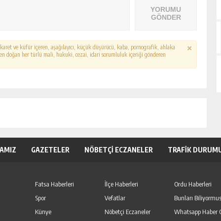
YORUMU
GÖNDER
hakaret ve küfür içeren, aşağılayıcı, küçük düşürücü, kaba, pornografik, ahlaka
erden doğan her türlü mali, hukuki, cezai, idari sorumluluk içeriği gönderen
KAMIZ
GAZETELER
NÖBETÇİ ECZANELER
TRAFİK DURUM
Fatsa Haberleri
İlçe Haberleri
Ordu Haberleri
Spor
Vefatlar
Bunları Biliyormu
Künye
Nöbetçi Eczaneler
Whatsapp Haber 