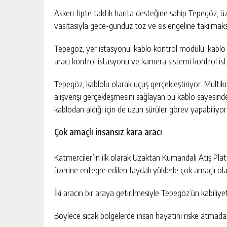
Askeri tipte taktik harita desteğine sahip Tepegöz,
vasıtasıyla gece-gündüz toz ve sis engeline takılmaks
Tepegöz, yer istasyonu, kablo kontrol modülü, kablo
aracı kontrol istasyonu ve kamera sistemi kontrol i
Tepegöz, kablolu olarak uçuş gerçekleştiriyor. Multik
alışverişi gerçekleşmesini sağlayan bu kablo sayesind
kablodan aldığı için de uzun sürüler görev yapabiliyor
Çok amaçlı insansız kara aracı
Katmerciler’in ilk olarak Uzaktan Kumandalı Atış Plat
üzerine entegre edilen faydalı yüklerle çok amaçlı olar
İki aracın bir araya getirilmesiyle Tepegöz’ün kabiliyetl
Böylece sıcak bölgelerde insan hayatını riske atmada