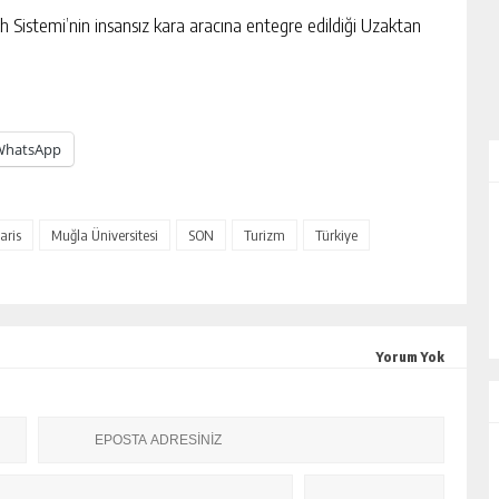
h Sistemi’nin insansız kara aracına entegre edildiği Uzaktan
WhatsApp
ALİHAN AKYAZI
ris
Muğla Üniversitesi
SON
Turizm
Türkiye
EZ?
“İsmi Bile Korkutur Sizi!”
Yorum Yok