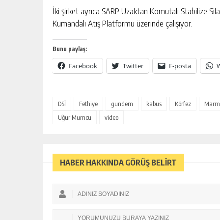
İki şirket ayrıca SARP Uzaktan Komutalı Stabilize Sila
Kumandalı Atış Platformu üzerinde çalışıyor.
Bunu paylaş:
Facebook
Twitter
E-posta
Yusuf Yakan
DSİ
Fethiye
gundem
kabus
Körfez
Marma
Uğur Mumcu
video
NE EKTİK, NE BİÇİC
HABER HAKKINDA GÖRÜŞ BELİRT