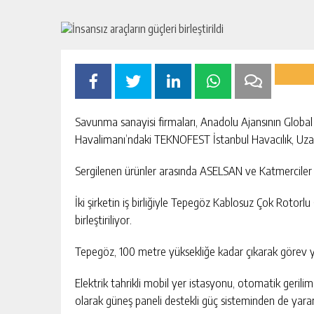
Savunma sanayisi firmaları, Anadolu Ajansının Global 
Havalimanı’ndaki TEKNOFEST İstanbul Havacılık, Uzay ve
Sergilenen ürünler arasında ASELSAN ve Katmerciler ta
İki şirketin iş birliğiyle Tepegöz Kablosuz Çok Rotorl
birleştiriliyor.
Tepegöz, 100 metre yüksekliğe kadar çıkarak görev y
Elektrik tahrikli mobil yer istasyonu, otomatik gerili
olarak güneş paneli destekli güç sisteminden de yarar