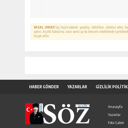
YASAL UYARI!
Suç teşkil edecek, yasadışı, tehditkar, rahatsız edici, 
aykırı, kişilik haklarına zarar verici ya da benzeri niteliklerde içerikl
kişiye aittir.
HABER GÖNDER
YAZARLAR
GİZLİLİK POLİTİ
Anasayfa
Yazarlar
Foto Galeri