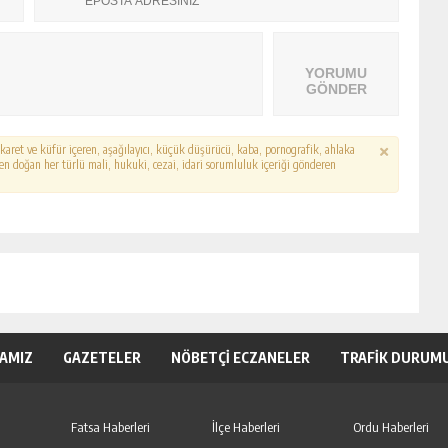
YORUMU
GÖNDER
hakaret ve küfür içeren, aşağılayıcı, küçük düşürücü, kaba, pornografik, ahlaka
erden doğan her türlü mali, hukuki, cezai, idari sorumluluk içeriği gönderen
KAMIZ
GAZETELER
NÖBETÇİ ECZANELER
TRAFİK DURUM
Fatsa Haberleri
İlçe Haberleri
Ordu Haberleri