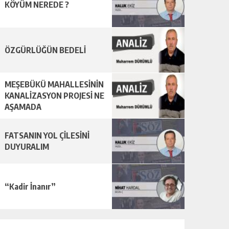
KÖYÜM NEREDE ?
ÖZGÜRLÜĞÜN BEDELİ
MEŞEBÜKÜ MAHALLESİNİN
KANALİZASYON PROJESİ NE
AŞAMADA
FATSANIN YOL ÇİLESİNİ
DUYURALIM
“Kadir İnanır”