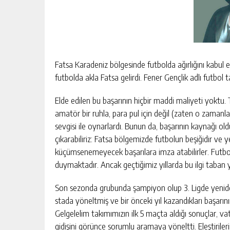
Yusuf Yakan
NE EKTİK, NE BİÇİC
Fatsa Karadeniz bölgesinde futbolda ağırlığını kabul ett
futbolda akla Fatsa gelirdi. Fener Gençlik adlı futbol 
Elde edilen bu başarının hiçbir maddi maliyeti yokt
amatör bir ruhla, para pul için değil (zaten o zamanla
sevgisi ile oynarlardı. Bunun da, başarının kaynağı 
çıkarabiliriz: Fatsa bölgemizde futbolun beşiğidir ve ye
küçümsenemeyecek başarılara imza atabilirler. Futbol 
duymaktadır. Ancak geçtiğimiz yıllarda bu ilgi taba
Son sezonda grubunda şampiyon olup 3. Ligde yenid
stada yöneltmiş ve bir önceki yıl kazandıkları başar
Gelgelelim takımımızın ilk 5 maçta aldığı sonuçlar, va
gidişini görünce sorumlu aramaya yöneltti. Eleştiriler