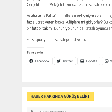
Gerçekten de 25 kişilik takımda tek bir Fatsalı bile o
Acaba artık Fatsa’dan futbolcu yetişmiyor da onun i
fazla ücret veren başka kulüplere mi gidiyorlar? Bu 
bir futbol takımı. Bunun yolunun da Fatsalı oyuncul
Fatsaspor yerine Fatsalıspor istiyoruz.
Bunu paylaş:
Facebook
Twitter
E-posta
HABER HAKKINDA GÖRÜŞ BELİRT