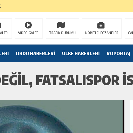
K
ALERİ
VIDEO GALERİ
TRAFİK DURUMU
NÖBETÇİ ECZANELER
CA
LERİ
ORDU HABERLERİ
ÜLKE HABERLERİ
RÖPORTAJ
EĞIL, FATSALISPOR I