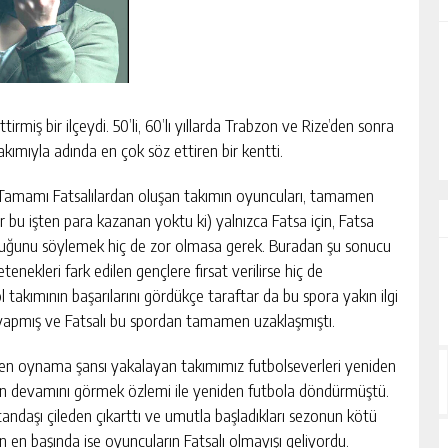
ALİHAN AKYAZI
EZ?
“İsmi Bile Korkutur Sizi!”
irmiş bir ilçeydi. 50’li, 60’lı yıllarda Trabzon ve Rize’den sonra
takımıyla adında en çok söz ettiren bir kentti.
u. Tamamı Fatsalılardan oluşan takımın oyuncuları, tamamen
r bu işten para kazanan yoktu ki) yalnızca Fatsa için, Fatsa
olduğunu söylemek hiç de zor olmasa gerek. Buradan şu sonucu
tenekleri fark edilen gençlere fırsat verilirse hiç de
takımının başarılarını gördükçe taraftar da bu spora yakın ilgi
n yapmış ve Fatsalı bu spordan tamamen uzaklaşmıştı.
en oynama şansı yakalayan takımımız futbolseverleri yeniden
ının devamını görmek özlemi ile yeniden futbola döndürmüştü.
tandaşı çileden çıkarttı ve umutla başladıkları sezonun kötü
in en başında ise oyuncuların Fatsalı olmayışı geliyordu.