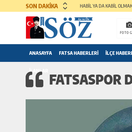
SON DAKİKA
HABİL YA DA KABİL OLMA
MEZUNİYET TÖRENLERİ
FOTO G
ANASAYFA
FATSA HABERLERİ
İLÇE HABER
İLANLAR
FATSASPOR D