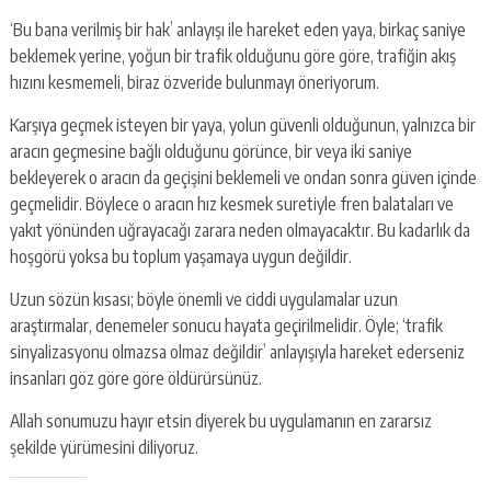
‘Bu bana verilmiş bir hak’ anlayışı ile hareket eden yaya, birkaç saniye
beklemek yerine, yoğun bir trafik olduğunu göre göre, trafiğin akış
hızını kesmemeli, biraz özveride bulunmayı öneriyorum.
Karşıya geçmek isteyen bir yaya, yolun güvenli olduğunun, yalnızca bir
aracın geçmesine bağlı olduğunu görünce, bir veya iki saniye
bekleyerek o aracın da geçişini beklemeli ve ondan sonra güven içinde
geçmelidir. Böylece o aracın hız kesmek suretiyle fren balataları ve
yakıt yönünden uğrayacağı zarara neden olmayacaktır. Bu kadarlık da
hoşgörü yoksa bu toplum yaşamaya uygun değildir.
Uzun sözün kısası; böyle önemli ve ciddi uygulamalar uzun
araştırmalar, denemeler sonucu hayata geçirilmelidir. Öyle; ‘trafik
sinyalizasyonu olmazsa olmaz değildir’ anlayışıyla hareket ederseniz
insanları göz göre göre öldürürsünüz.
Allah sonumuzu hayır etsin diyerek bu uygulamanın en zararsız
şekilde yürümesini diliyoruz.