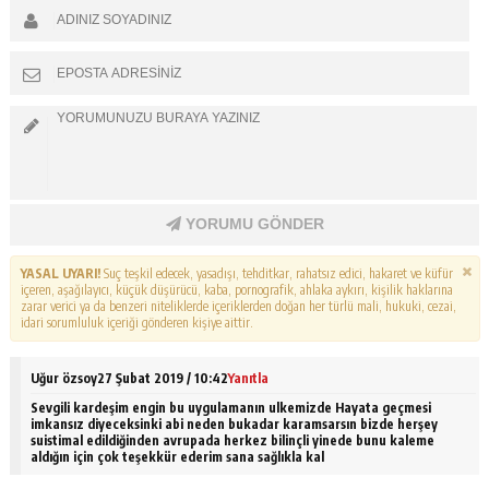
YORUMU GÖNDER
YASAL UYARI!
Suç teşkil edecek, yasadışı, tehditkar, rahatsız edici, hakaret ve küfür
içeren, aşağılayıcı, küçük düşürücü, kaba, pornografik, ahlaka aykırı, kişilik haklarına
zarar verici ya da benzeri niteliklerde içeriklerden doğan her türlü mali, hukuki, cezai,
idari sorumluluk içeriği gönderen kişiye aittir.
Uğur özsoy
27 Şubat 2019 / 10:42
Yanıtla
Sevgili kardeşim engin bu uygulamanın ulkemizde Hayata geçmesi
imkansız diyeceksinki abi neden bukadar karamsarsın bizde herşey
suistimal edildiğinden avrupada herkez bilinçli yinede bunu kaleme
aldığın için çok teşekkür ederim sana sağlıkla kal