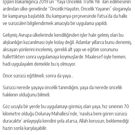
İçişleri Bakanlığınca 2019’un “Yaya Öncelikli Trafik Yılı” ilan edilmesinin
ardından ülke genelinde “Öncelik Hayatın, Öncelik Yayanın” sloganıyla
bir kampanya başlatıldı. Bu kampanya çerçevesinde Fatsa’da da halkı
ve sürücüleri bilgilendirmek amacıyla bir uygulama yapıldı.
Gelişmiş Avrupa ülkelerinde kendiliğinden işler hale gelmiş olan bu
alışkanlığın kazanılması öyle kolay değil. Adamlar yıllarca bunu denemiş,
aksayan yönlerini incelemiş, gerekli alt yapı ve eğitim sorununu
hallettikten sonra uygulamaya koymuşlardır. Maalesef öyle hemen,
hadi uygulayalım demekle bu iş olmuyor.
Önce sürücü eğitilmeli, sonra da yaya…
Sürücü nerede yayaya öncelik tanındığını, yaya da nerede öncelik
hakkının olduğunu bilmeli.
Göz ucuyla bir yerde bu uygulamayı görmüş olan yaya, hız sınırının 70
kilometre olduğu Dolunay Mahallesi’nde, ‘nasılsa beni gören sürücü
duracaktır’ anlayışıyla kendini yola atarsa, Allah korusun, beklemediği
hazin sonla karşılaşabilir.