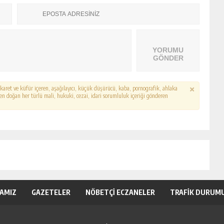
YORUMU
GÖNDER
hakaret ve küfür içeren, aşağılayıcı, küçük düşürücü, kaba, pornografik, ahlaka
erden doğan her türlü mali, hukuki, cezai, idari sorumluluk içeriği gönderen
KAMIZ
GAZETELER
NÖBETÇİ ECZANELER
TRAFİK DURUM