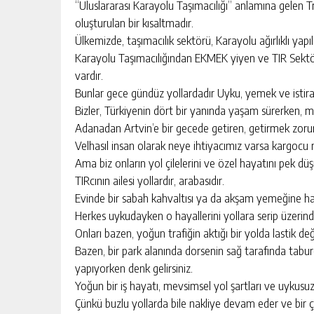
“Uluslararası Karayolu Taşımacılığı” anlamına gelen T
oluşturulan bir kısaltmadır.
Ülkemizde, taşımacılık sektörü, Karayolu ağırlıklı yap
Yusuf Yakan
Karayolu Taşımacılığından EKMEK yiyen ve TIR Sektör
NE EKTİK, NE BİÇİC
vardır.
Bunlar gece gündüz yollardadır Uyku, yemek ve istira
Bizler, Türkiyenin dört bir yanında yaşam sürerken,
Adanadan Artvin’e bir gecede getiren, getirmek zorund
Velhasıl insan olarak neye ihtiyacımız varsa kargocu 
Ama biz onların yol çilelerini ve özel hayatını pek d
TIRcının ailesi yollardır, arabasıdır.
Evinde bir sabah kahvaltısı ya da akşam yemeğine has
Herkes uykudayken o hayallerini yollara serip üzeri
Onları bazen, yoğun trafiğin aktığı bir yolda lastik de
Bazen, bir park alanında dorsenin sağ tarafında ta
yapıyorken denk gelirsiniz.
Yoğun bir iş hayatı, mevsimsel yol şartları ve uykusu
Çünkü buzlu yollarda bile nakliye devam eder ve bir 