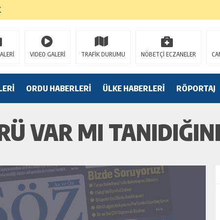
K
ALERİ
VIDEO GALERİ
TRAFİK DURUMU
NÖBETÇİ ECZANELER
CA
LERİ
ORDU HABERLERİ
ÜLKE HABERLERİ
RÖPORTAJ
FÖRÜ VAR MI TANIDIĞIN