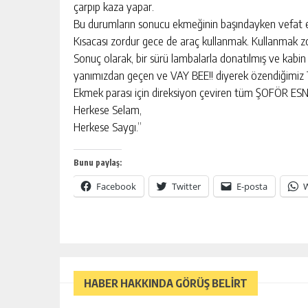
çarpıp kaza yapar.
Bu durumların sonucu ekmeğinin başındayken vefat ed
Kısacası zordur gece de araç kullanmak. Kullanmak z
Sonuç olarak, bir sürü lambalarla donatılmış ve kabin 
yanımızdan geçen ve VAY BEE!! diyerek özendiğimiz 
Ekmek parası için direksiyon çeviren tüm ŞOFÖR ESNAFI
Herkese Selam,
Herkese Saygı.”
Bunu paylaş:
Facebook
Twitter
E-posta
HABER HAKKINDA GÖRÜŞ BELİRT