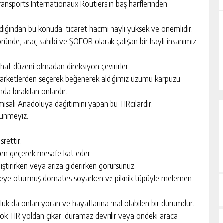
ransports Internationaux Routiers’in baş harflerinden
ıldığından bu konuda, ticaret hacmi hayli yüksek ve önemlidir.
ALİHAN AKYAZI
ünde, araç sahibi ve ŞOFÖR olarak çalışan bir hayli insanımız
EZ?
“İsmi Bile Korkutur Sizi!”
hat düzeni olmadan direksiyon çevirirler.
 marketlerden seçerek beğenerek aldığımız üzümü karpuzu
a bırakılan onlardır.
misali Anadoluya dağıtımını yapan bu TIRcılardır.
üşünmeyiz.
rettir.
nden geçerek mesafe kat eder.
ğiştirirken veya arıza giderirken görürsünüz.
bureye oturmuş domates soyarken ve piknik tüpüyle melemen
zluk da onları yoran ve hayatlarına mal olabilen bir durumdur.
çok TIR yoldan çıkar ,duramaz devrilir veya öndeki araca