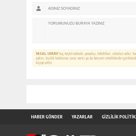
YASAL UYARI!
Suç teşkil edecek, yasadışı, tehditkar, rahatsız edici, 
aykırı, kişilik haklarına zarar verici ya da benzeri niteliklerde içerikl
kişiye aittir.
HABER GÖNDER
YAZARLAR
GİZLİLİK POLİTİ