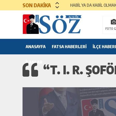
SON DAKİKA
HABİL YA DA KABİL OLMA
MEZUNİYET TÖRENLERİ
FOTO G
ANASAYFA
FATSA HABERLERİ
İLÇE HABER
İLANLAR
“T. I. R. ŞO