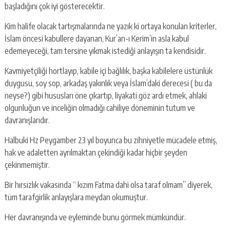
başladığını çok iyi gösterecektir.
Kim halife olacak tartışmalarında ne yazık ki ortaya konulan kriterler,
İslam öncesi kabullere dayanan, Kur’an-ı Kerim’in asla kabul
edemeyeceği, tam tersine yıkmak istediği anlayışın ta kendisidir.
Kavmiyetçiliği hortlayıp, kabile içi bağlılık, başka kabilelere üstünlük
duygusu, soy sop, arkadaş yakınlık veya İslam’daki derecesi ( bu da
neyse?) gibi hususları öne çıkartıp, liyakati göz ardı etmek, ahlaki
olgunluğun ve inceliğin olmadığı cahiliye döneminin tutum ve
davranışlarıdır.
Halbuki Hz Peygamber 23 yıl boyunca bu zihniyetle mücadele etmiş,
hak ve adaletten ayrılmaktan çekindiği kadar hiçbir şeyden
çekinmemiştir.
Bir hırsızlık vakasında “ kızım Fatma dahi olsa taraf olmam” diyerek,
tüm tarafgirlik anlayışlara meydan okumuştur.
Her davranışında ve eyleminde bunu görmek mümkündür.