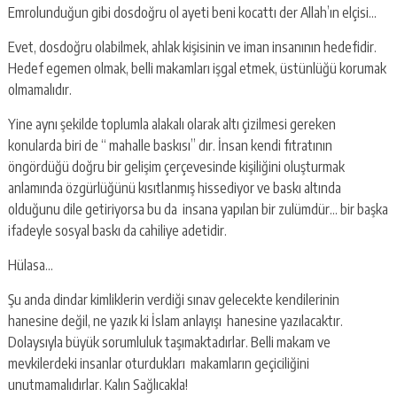
Emrolunduğun gibi dosdoğru ol ayeti beni kocattı der Allah’ın elçisi…
Evet, dosdoğru olabilmek, ahlak kişisinin ve iman insanının hedefidir.
Hedef egemen olmak, belli makamları işgal etmek, üstünlüğü korumak
olmamalıdır.
Yine aynı şekilde toplumla alakalı olarak altı çizilmesi gereken
konularda biri de “ mahalle baskısı” dır. İnsan kendi fıtratının
öngördüğü doğru bir gelişim çerçevesinde kişiliğini oluşturmak
anlamında özgürlüğünü kısıtlanmış hissediyor ve baskı altında
olduğunu dile getiriyorsa bu da insana yapılan bir zulümdür… bir başka
ifadeyle sosyal baskı da cahiliye adetidir.
Hülasa…
Şu anda dindar kimliklerin verdiği sınav gelecekte kendilerinin
hanesine değil, ne yazık ki İslam anlayışı hanesine yazılacaktır.
Dolaysıyla büyük sorumluluk taşımaktadırlar. Belli makam ve
mevkilerdeki insanlar oturdukları makamların geçiciliğini
unutmamalıdırlar. Kalın Sağlıcakla!