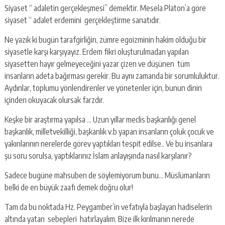
Siyaset “ adaletin gerçekleşmesi” demektir. Mesela Platon’a göre
siyaset “ adalet erdemini gerçekleştirme sanatıdır.
Ne yazık ki bugün tarafgirliğin, zümre egoizminin hakim olduğu bir
siyasetle karşı karşıyayız. Erdem fikri oluşturulmadan yapılan
siyasetten hayır gelmeyeceğini yazar çizen ve düşünen tüm
insanların adeta bağırması gerekir. Bu aynı zamanda bir sorumluluktur.
Aydınlar, toplumu yönlendirenler ve yönetenler için, bunun dinin
içinden okuyacak olursak farzdır.
Keşke bir araştırma yapılsa … Uzun yıllar meclis başkanlığı genel
başkanlık, milletvekilliği, başkanlık v.b yapan insanların çoluk çocuk ve
yakınlarının nerelerde görev yaptıkları tespit edilse.. Ve bu insanlara
şu soru sorulsa, yaptıklarınız İslam anlayışında nasıl karşılanır?
Sadece bugüne mahsuben de söylemiyorum bunu… Müslümanların
belki de en büyük zaafı demek doğru olur!
Tam da bu noktada Hz. Peygamber’in vefatıyla başlayan hadiselerin
altında yatan sebepleri hatırlayalım. Bize ilk kırılmanın nerede