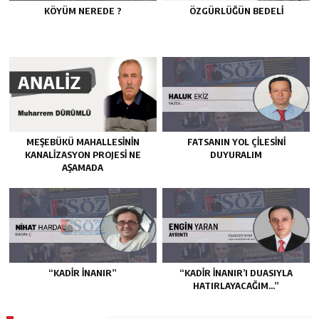
KÖYÜM NEREDE ?
ÖZGÜRLÜĞÜN BEDELİ
MEŞEBÜKÜ MAHALLESİNİN
FATSANIN YOL ÇİLESİNİ
KANALİZASYON PROJESİ NE
DUYURALIM
AŞAMADA
“KADIR İNANIR”
“KADIR İNANIR’I DUASIYLA
HATIRLAYACAĞIM…”