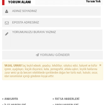
Yorum Yok
YORUM ALANI
YORUMU GÖNDER
YASAL UYARI!
Suç teşkil edecek, yasadışı, tehditkar, rahatsız edici, hakaret ve küfür
içeren, aşağılayıcı, küçük düşürücü, kaba, pornografik, ahlaka aykırı, kişilik haklarına
zarar verici ya da benzeri niteliklerde içeriklerden doğan her türlü mali, hukuki, cezai,
idari sorumluluk içeriği gönderen kişiye aittir.
ANASAYFA
FATSA HABERLERI
İLÇE HABERLERI
ORDU HABERLERI