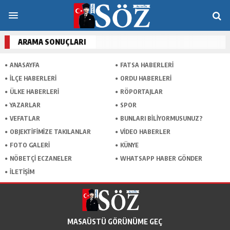
ARAMA SONUÇLARI
ANASAYFA
FATSA HABERLERI
İLÇE HABERLERI
ORDU HABERLERI
ÜLKE HABERLERI
RÖPORTAJLAR
YAZARLAR
SPOR
VEFATLAR
BUNLARI BILIYORMUSUNUZ?
OBJEKTIFIMIZE TAKILANLAR
VIDEO HABERLER
FOTO GALERI
KÜNYE
NÖBETÇI ECZANELER
WHATSAPP HABER GÖNDER
İLETIŞIM
MASAÜSTÜ GÖRÜNÜME GEÇ