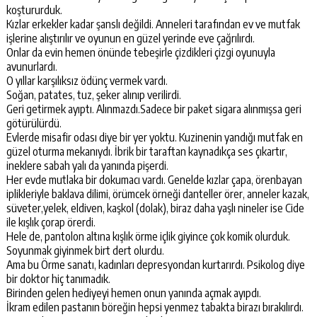
koştururduk.
Kızlar erkekler kadar şanslı değildi. Anneleri tarafından ev ve mutfak
işlerine alıştırılır ve oyunun en güzel yerinde eve çağrılırdı.
Onlar da evin hemen önünde tebeşirle çizdikleri çizgi oyunuyla
avunurlardı.
O yıllar karşılıksız ödünç vermek vardı.
Soğan, patates, tuz, şeker alınıp verilirdi.
Geri getirmek ayıptı. Alınmazdı.Sadece bir paket sigara alınmışsa geri
götürülürdü.
Evlerde misafir odası diye bir yer yoktu. Kuzinenin yandığı mutfak en
güzel oturma mekanıydı. İbrik bir taraftan kaynadıkça ses çıkartır,
ineklere sabah yalı da yanında pişerdi.
Her evde mutlaka bir dokumacı vardı. Genelde kızlar çapa, örenbayan
iplikleriyle baklava dilimi, örümcek örneği danteller örer, anneler kazak,
süveter,yelek, eldiven, kaşkol (dolak), biraz daha yaşlı nineler ise Cide
ile kışlık çorap örerdi.
Hele de, pantolon altına kışlık örme içlik giyince çok komik olurduk.
Soyunmak giyinmek birt dert olurdu.
Ama bu Örme sanatı, kadınları depresyondan kurtarırdı. Psikolog diye
bir doktor hiç tanımadık.
Birinden gelen hediyeyi hemen onun yanında açmak ayıpdı.
İkram edilen pastanın böreğin hepsi yenmez tabakta birazı bırakılırdı.