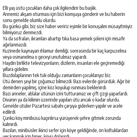
Elli yaş üstü çocukları daha çok ilgilendirir bu başlık.
Annemiz akşam oturması için bizi komşuya gönderir ve bu haberin
sonu genelde olumlu olurdu.
Bu günkü gibi, biz size haber veririz eşimle bir konuşalım müsayitmiyiz
bilmiyoruz denmezdi.
Ya da sofraları, ikramları abartıp tıka basa yemek şöleni için misafir
ağırlanmazdı.
Kuzinede kaynayan ıhlamur demliği, sonrasında bir kaç karpuzelma
veya osmanelma o geceyi unutulmaz yapardı.
Haydin birlikte televizyonların, dizilerin, insanları ele geçiremediği
yıllara gidelim.
Buzdolaplarının tek tük olduğu zamanların çocuklarıyız biz.
Ütü denen şeyi bir çoğumuz bilmezdi. Bazı evlerde görürdük. Ağır bir
demirden yapılmış, içine köz koyulup ısınması beklenirdi.
Bazı anneler, ablalar ütünün izini tutturamaz ve çift çizgi yaparlardı.
Divanın ya da kilimin üzerinde yapılan ütü ancak o kadar olurdu.
Genelde ütüler Pazartesi sabahı çarşıya giderken yapılır ve acele
edilirdi.
Çünkü köy minibüsü kaçırılırsa yürüyerek şehre gitmek zorunda
kalınırdı.
Bazıları, minibüsler ikinci sefer için köye geldiğinde, ön koltuklardan
yer kapmak için biner, köyü dolaşırdı.