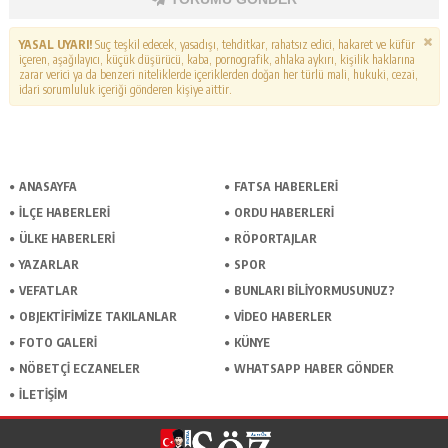
YASAL UYARI!
Suç teşkil edecek, yasadışı, tehditkar, rahatsız edici, hakaret ve küfür
içeren, aşağılayıcı, küçük düşürücü, kaba, pornografik, ahlaka aykırı, kişilik haklarına
zarar verici ya da benzeri niteliklerde içeriklerden doğan her türlü mali, hukuki, cezai,
idari sorumluluk içeriği gönderen kişiye aittir.
ANASAYFA
FATSA HABERLERI
İLÇE HABERLERI
ORDU HABERLERI
ÜLKE HABERLERI
RÖPORTAJLAR
YAZARLAR
SPOR
VEFATLAR
BUNLARI BILIYORMUSUNUZ?
OBJEKTIFIMIZE TAKILANLAR
VIDEO HABERLER
FOTO GALERI
KÜNYE
NÖBETÇI ECZANELER
WHATSAPP HABER GÖNDER
İLETIŞIM