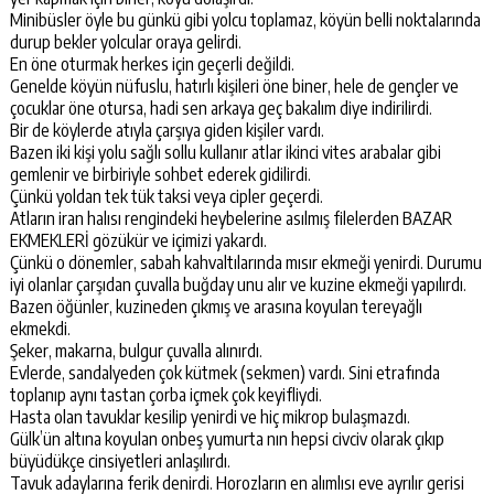
Minibüsler öyle bu günkü gibi yolcu toplamaz, köyün belli noktalarında
durup bekler yolcular oraya gelirdi.
En öne oturmak herkes için geçerli değildi.
Genelde köyün nüfuslu, hatırlı kişileri öne biner, hele de gençler ve
çocuklar öne otursa, hadi sen arkaya geç bakalım diye indirilirdi.
Bir de köylerde atıyla çarşıya giden kişiler vardı.
Bazen iki kişi yolu sağlı sollu kullanır atlar ikinci vites arabalar gibi
gemlenir ve birbiriyle sohbet ederek gidilirdi.
Çünkü yoldan tek tük taksi veya cipler geçerdi.
Atların iran halısı rengindeki heybelerine asılmış filelerden BAZAR
EKMEKLERİ gözükür ve içimizi yakardı.
Çünkü o dönemler, sabah kahvaltılarında mısır ekmeği yenirdi. Durumu
iyi olanlar çarşıdan çuvalla buğday unu alır ve kuzine ekmeği yapılırdı.
Bazen öğünler, kuzineden çıkmış ve arasına koyulan tereyağlı
ekmekdi.
Şeker, makarna, bulgur çuvalla alınırdı.
Evlerde, sandalyeden çok kütmek (sekmen) vardı. Sini etrafında
toplanıp aynı tastan çorba içmek çok keyifliydi.
Hasta olan tavuklar kesilip yenirdi ve hiç mikrop bulaşmazdı.
Gülk’ün altına koyulan onbeş yumurta nın hepsi civciv olarak çıkıp
büyüdükçe cinsiyetleri anlaşılırdı.
Tavuk adaylarına ferik denirdi. Horozların en alımlısı eve ayrılır gerisi