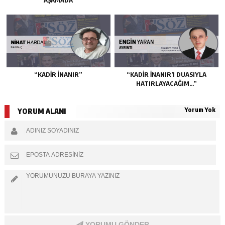
“KADIR İNANIR”
“KADIR İNANIR’I DUASIYLA
HATIRLAYACAĞIM…”
Yorum Yok
YORUM ALANI
YORUMU GÖNDER