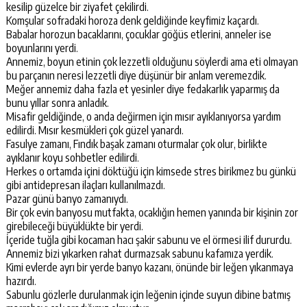
kesilip güzelce bir ziyafet çekilirdi.
Komşular sofradaki horoza denk geldiğinde keyfimiz kaçardı.
Babalar horozun bacaklarını, çocuklar göğüs etlerini, anneler ise
boyunlarını yerdi.
Annemiz, boyun etinin çok lezzetli olduğunu söylerdi ama eti olmayan
bu parçanın neresi lezzetli diye düşünür bir anlam veremezdik.
Meğer annemiz daha fazla et yesinler diye fedakarlık yaparmış da
bunu yıllar sonra anladık.
Misafir geldiğinde, o anda değirmen için mısır ayıklanıyorsa yardım
edilirdi. Mısır kesmükleri çok güzel yanardı.
Fasulye zamanı, Fındık başak zamanı oturmalar çok olur, birlikte
ayıklanır koyu sohbetler edilirdi.
Herkes o ortamda içini döktüğü için kimsede stres birikmez bu günkü
gibi antidepresan ilaçları kullanılmazdı.
Pazar günü banyo zamanıydı.
Bir çok evin banyosu mutfakta, ocaklığın hemen yanında bir kişinin zor
girebileceği büyüklükte bir yerdi.
İçeride tuğla gibi kocaman hacı şakir sabunu ve el örmesi ilif dururdu.
Annemiz bizi yıkarken rahat durmazsak sabunu kafamıza yerdik.
Kimi evlerde ayrı bir yerde banyo kazanı, önünde bir leğen yıkanmaya
hazırdı.
Sabunlu gözlerle durulanmak için leğenin içinde suyun dibine batmış