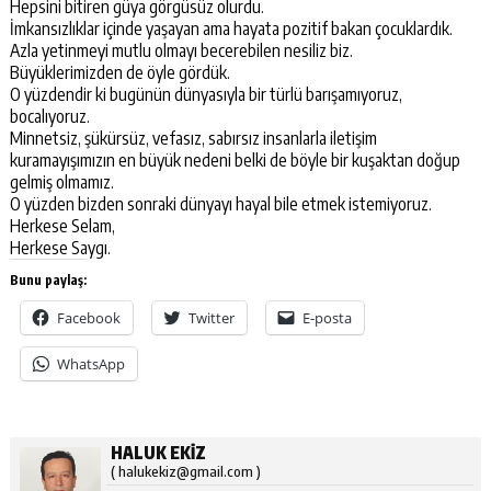
Hepsini bitiren güya görgüsüz olurdu.
İmkansızlıklar içinde yaşayan ama hayata pozitif bakan çocuklardık.
Azla yetinmeyi mutlu olmayı becerebilen nesiliz biz.
Büyüklerimizden de öyle gördük.
O yüzdendir ki bugünün dünyasıyla bir türlü barışamıyoruz,
bocalıyoruz.
Minnetsiz, şükürsüz, vefasız, sabırsız insanlarla iletişim
kuramayışımızın en büyük nedeni belki de böyle bir kuşaktan doğup
gelmiş olmamız.
O yüzden bizden sonraki dünyayı hayal bile etmek istemiyoruz.
Herkese Selam,
Herkese Saygı.
Bunu paylaş:
Facebook
Twitter
E-posta
WhatsApp
HALUK EKIZ
( halukekiz@gmail.com )