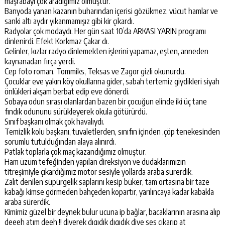
maşrabayı çok aradığımız olmuştur.
Banyoda yanan kazanın buharından içerisi gözükmez, vücut hamlar ve
sanki altı aydır yıkanmamışız gibi kir çıkardı.
Radyolar çok modaydı. Her gün saat 10’da ARKASI YARIN programı
dinlenirdi. Efekt Korkmaz Çakar dı.
Gelinler, kızlar radyo dinlemekten işlerini yapamaz, eşten, anneden
kaynanadan fırça yerdi.
Cep foto roman, Tommiks, Teksas ve Zagor gizli okunurdu.
Çocuklar eve yakın köy okullarına gider, sabah tertemiz giydikleri siyah
önlükleri akşam berbat edip eve dönerdi.
Sobaya odun sırası olanlardan bazen bir çocuğun elinde iki üç tane
fındık odununu sürükleyerek okula götürürdü.
Sınıf başkanı olmak çok havalıydı.
Temizlik kolu başkanı, tuvaletlerden, sınıfın içinden ,çöp tenekesinden
sorumlu tutulduğından alaya alınırdı.
Patlak toplarla çok maç kazandığımız olmuştur.
Ham üzüm tefeğinden yapılan direksiyon ve dudaklarımızın
titreşimiyle çıkardığımız motor sesiyle yollarda araba sürerdik.
Zalıt denilen süpürgelik saplarını kesip büker, tam ortasına bir taze
kabağı kimse görmeden bahçeden kopartır, yarılıncaya kadar kabakla
araba sürerdik.
Kimimiz güzel bir deynek bulur ucuna ip bağlar, bacaklarının arasına alıp
deeeh atım deeh !! diyerek dıgıdık dıgıdık diye ses çıkarıp at