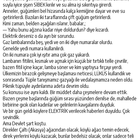
suyla iyice şişen SİBEK kırılır ve su alma işi sıkıntıya girerdi.
Anneler, güğümleri bel hizasında kalça kemiğine dayar ve eve su
getirirlerdi. Bazıları iki taraflarında çift güğüm getirirlerdi.
Kimi zaman, belden aşağıları ıslanır, babalar,;
— Yahu bunu ağzına kadar niye doldurdun? diye kızardı.
Elektrik deseniz o da ayrı bir sorundu.
Gaz lambalarında beş, yedi ve on iki diye numaralar olurdu.
Genelde yedi numara kullanılırdı.
On iki numara çok iyi ışıtır ama çok gaz yakardı.
Lambanın fitilini, kısmak ve açmak için küçük bir tırtıklı telle çevrilir,
bazen fitil içine kaçar, lamba söner ve kim yaptıysa fırçayı yerdi.
Ülkemizin birazcık gelişmeye başlaması neticesi, LÜKÜS kullandık ve
sonrasında Tüple tanışmamız gazyağı ile vedalaşmamıza neden oldu.
Piknik tüpüyle aydınlanma adeta devrim oldu.
Su konusu ise aynı kaldı. Bir müddet daha çeşmelere devam ettik.
Bazen çeşme başlarında güğüm sırası yüzünden denilse de, mahallede
birbirine gıcık olan kadınlar ve gelinlerin kavgalarını duyduk.
Ve bir gün geldi köylere ELEKTRİK verilecek haberleri duyuldu. Çok
sevindik.
Ama Devlet şart koştu.
Direkler Çaltı (Akasya) ağacından olacak, köylü ağacı temin edecek,
direk yerlerini köylü kazacak, bunlar bedelsiz olacak, onlar sadece teli