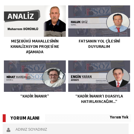
MEŞEBÜKÜ MAHALLESİNİN
FATSANIN YOL ÇİLESİNİ
KANALİZASYON PROJESİ NE
DUYURALIM
AŞAMADA
“KADIR İNANIR”
“KADIR İNANIR’I DUASIYLA
HATIRLAYACAĞIM…”
Yorum Yok
YORUM ALANI