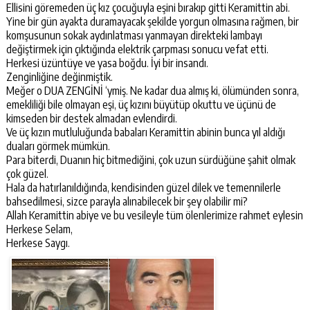
Ellisini göremeden üç kız çocuğuyla eşini bırakıp gitti Keramittin abi.
Yine bir gün ayakta duramayacak şekilde yorgun olmasına rağmen, bir
komşusunun sokak aydınlatması yanmayan direkteki lambayı
değiştirmek için çıktığında elektrik çarpması sonucu vefat etti.
Herkesi üzüntüye ve yasa boğdu. İyi bir insandı.
Zenginliğine değinmiştik.
Meğer o DUA ZENGİNİ ‘ymiş. Ne kadar dua almış ki, ölümünden sonra,
emekliliği bile olmayan eşi, üç kızını büyütüp okuttu ve üçünü de
kimseden bir destek almadan evlendirdi.
Ve üç kızın mutluluğunda babaları Keramittin abinin bunca yıl aldığı
duaları görmek mümkün.
Para biterdi, Duanın hiç bitmediğini, çok uzun sürdüğüne şahit olmak
çok güzel.
Hala da hatırlanıldığında, kendisinden güzel dilek ve temennilerle
bahsedilmesi, sizce parayla alınabilecek bir şey olabilir mi?
Allah Keramittin abiye ve bu vesileyle tüm ölenlerimize rahmet eylesin
Herkese Selam,
Herkese Saygı.