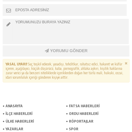
YORUMU GÖNDER
YASAL UYARI!
Suç teşkil edecek, yasadışı, tehditkar, rahatsız edici, hakaret ve küfür
içeren, aşağılayıcı, küçük düşürücü, kaba, pornografik, ahlaka aykırı, kişilik haklarına
zarar verici ya da benzeri niteliklerde içeriklerden doğan her türlü mali, hukuki, cezai,
idari sorumluluk içeriği gönderen kişiye aittir.
ANASAYFA
FATSA HABERLERI
İLÇE HABERLERI
ORDU HABERLERI
ÜLKE HABERLERI
RÖPORTAJLAR
YAZARLAR
SPOR