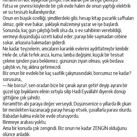
Fatsa ve çevresi köylerde bir çok evde halen de onun yaptığı elektrik
ve su tesisatı kullanılıyordur.
Onun en büyük özelliği, şimdilerdeki gibi, hesap kitap pazarlık safhaları
olmaz, gelir eve bakar, yaklaşık malzemeyi yazar ve işe başlardı.
Sonunda, kaç gün çalıştığı belli olsa da, o ev sahibinin verebildiği,
vermeyi düşündüğü ücreti kabul eder, parayı bile saymadan cebine
sokar, arkasına bakmadan giderdi.
Ne kadar teyzelerin, amcaların karanlık evlerini aydıtlatmıştır kimbilir.
Hele de, ufak tefek arıza, kurna, lamba değişimi, küçük bir tesisat
çekme işinden para beklemez, gününün ziyan olması, yok bedava
çalıştık vs, hiç aklına getirmezdi.
Biz onun bir evdeki bir kaç saatlik çalışmasındaki, borcumuz ne kadar?
sorusuna,,
— Ne borcu?, sen oradan bize bir çanak ayran getir! deyip ayranı bir
güzel içip bıyıklarını elinin sırtıyla silip Hadi Eyvallah! diyerek dönüp
gittiğine çok şahidiz.
Keramittin abi paraya değer verseydi, Düşünsenize o yıllarda ilk çıkan
bir meslekten kazanacağı parayı hesap etsek, çuvallarla parası olurdu.
Babadan kalma eski bir evde oturuyordu.
Binmeye arabası yoktu.
Ama bir konuda çok zengindi. Biz onun ne kadar ZENGİN olduğunu
ölünce anladık.