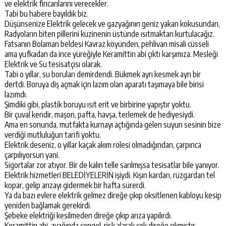
ve elektrik fincanlarını verecekler.
Tabi bu habere bayıldık biz.
Düşünsenize Elektrik gelecek ve gazyağının geniz yakan kokusundan,
Radyoların biten pillerini kuzinenin üstünde ısıtmaktan kurtulacağız.
Fatsanın Bolaman beldesi Kavraz köyünden, pehlivan misali cüsseli
ama yufkadan da ince yüreğiyle Keramittin abi çıktı karşımıza. Mesleği
Elektrik ve Su tesisatçısı olarak.
Tabi o yıllar, su boruları demirdendi. Bükmek ayrı kesmek ayrı bir
dertdi. Boruya diş açmak için lazım olan aparatı taşımaya bile birisi
lazımdı.
Şimdiki gibi, plastik boruyu ısıt erit ve birbirine yapıştır yoktu.
Bir çuval kendir, maşon, pafta, havşa, terlemek de hediyesiydi.
Ama en sonunda, mutfakta kurnayı açtığında gelen suyun sesinin bize
verdiği mutluluğun tarifi yoktu.
Elektrik deseniz, o yıllar kaçak akım rölesi olmadığından, çarpınca
çarpılıyorsun yani.
Sigortalar zor atıyor. Bir de kalın telle sarılmışsa tesisatlar bile yanıyor.
Elektrik hizmetleri BELEDİYELERİN işiydi. Kışın kardan, rüzgardan tel
kopar, gelip arızayı gidermek bir hafta sürerdi.
Ya da bazı evlere elektrik gelmez direğe çıkıp oksitlenen kabloyu kesip
yeniden bağlamak gerekirdi.
Şebeke elektriği kesilmeden direğe çıkıp arıza yapılırdı.
Keramittin abi, ayağında çengel, risk alarak çok direğe çıkmıştır.