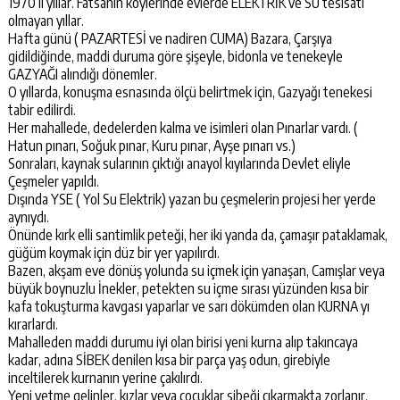
1970’li yıllar. Fatsanın köylerinde evlerde ELEKTRİK ve SU tesisatı
olmayan yıllar.
Hafta günü ( PAZARTESİ ve nadiren CUMA) Bazara, Çarşıya
gidildiğinde, maddi duruma göre şişeyle, bidonla ve tenekeyle
GAZYAĞI alındığı dönemler.
O yıllarda, konuşma esnasında ölçü belirtmek için, Gazyağı tenekesi
tabir edilirdi.
Her mahallede, dedelerden kalma ve isimleri olan Pınarlar vardı. (
Hatun pınarı, Soğuk pınar, Kuru pınar, Ayşe pınarı vs.)
Sonraları, kaynak sularının çıktığı anayol kıyılarında Devlet eliyle
Çeşmeler yapıldı.
Dışında YSE ( Yol Su Elektrik) yazan bu çeşmelerin projesi her yerde
aynıydı.
Önünde kırk elli santimlik peteği, her iki yanda da, çamaşır pataklamak,
güğüm koymak için düz bir yer yapılırdı.
Bazen, akşam eve dönüş yolunda su içmek için yanaşan, Camışlar veya
büyük boynuzlu İnekler, petekten su içme sırası yüzünden kısa bir
kafa tokuşturma kavgası yaparlar ve sarı dökümden olan KURNA yı
kırarlardı.
Mahalleden maddi durumu iyi olan birisi yeni kurna alıp takıncaya
kadar, adına SİBEK denilen kısa bir parça yaş odun, girebiyle
inceltilerek kurnanın yerine çakılırdı.
Yeni yetme gelinler, kızlar veya çocuklar sibeği çıkarmakta zorlanır,